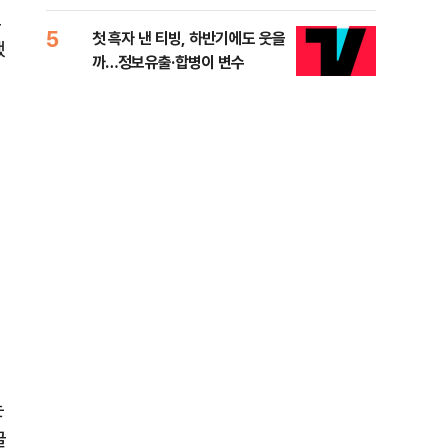
적 미달 비판
도
5
10
첫 흑자 낸 티빙, 하반기에도 웃을
[코
했
까…정보유출·합병이 변수
더 
는
글