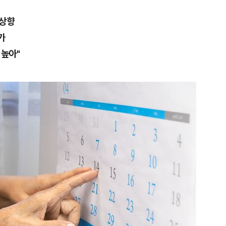
 상향
가
 높아"