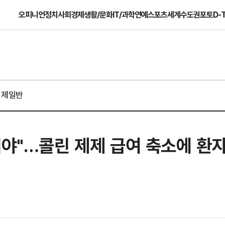
오피니언
정치
사회
경제
생활/문화
IT/과학
연예
스포츠
세계
수도권
포토
D-
경제일반
내야"…콜린 제제 급여 축소에 환자