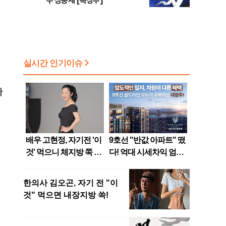
주 상승세 [특징주]
다