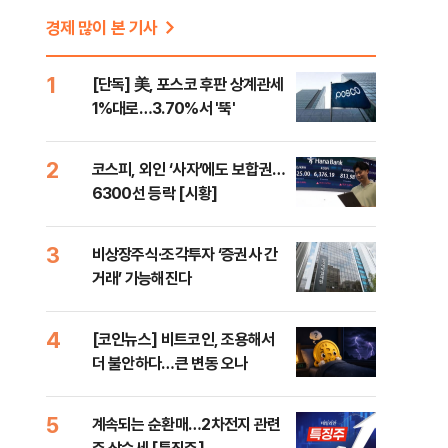
경제 많이 본 기사
1
[단독] 美, 포스코 후판 상계관세
1%대로…3.70%서 '뚝'
2
코스피, 외인 ‘사자’에도 보합권…
6300선 등락 [시황]
3
비상장주식·조각투자 ‘증권사 간
거래’ 가능해진다
4
[코인뉴스] 비트코인, 조용해서
더 불안하다…큰 변동 오나
5
계속되는 순환매…2차전지 관련