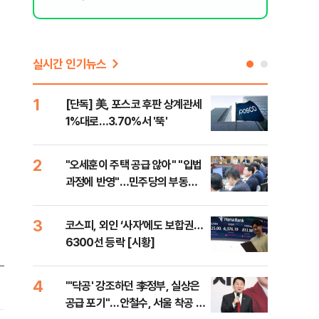
실시간 인기뉴스
1
6
[단독] 美, 포스코 후판 상계관세
[르
1%대로…3.70%서 '뚝'
비…
2
7
"오세훈이 주택 공급 않아" "입법
네이
과정에 반영"…민주당의 부동산
외연
세제개편 해법은
출(
3
8
코스피, 외인 ‘사자’에도 보합권…
[속
6300선 등락 [시황]
감사
4
9
"'닥공' 강조하던 李정부, 실상은
민주
공급 포기"…안철수, 서울 착공 실
공…