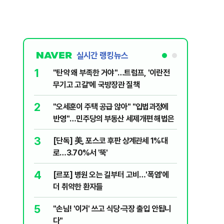
실시간 랭킹뉴스
1
6
"탄약 왜 부족한 거야"…트럼프, '이란전
민주당, 
무기고 고갈'에 국방장관 질책
안부터 
2
7
"오세훈이 주택 공급 않아" "입법과정에
집주인 
반영"…민주당의 부동산 세제개편 해법은
자 보호
3
8
[단독] 美, 포스코 후판 상계관세 1%대
"한도 줄
로…3.70%서 '뚝'
긴 '대출 
4
9
[르포] 병원 오는 길부터 고비…'폭염'에
버핏 "美 
더 취약한 환자들
신호에 
5
10
"손님! '이거' 쓰고 식당·극장 출입 안됩니
與김승원,
다"
"내용 다