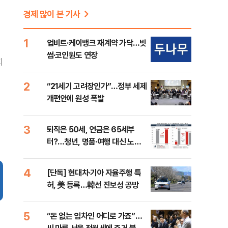
경제 많이 본 기사
1
업비트·케이뱅크 재계약 가닥…빗
썸·코인원도 연장
지
2
“21세기 고려장인가”…정부 세제
개편안에 원성 폭발
3
퇴직은 50세, 연금은 65세부
터?…청년, 명품·여행 대신 노후
준비 [Now 2.30]
4
[단독] 현대차·기아 자율주행 특
허, 美 등록…韓선 진보성 공방
5
“돈 없는 임차인 어디로 가죠”…