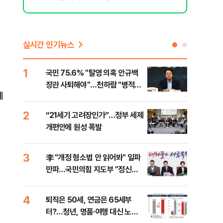
리 헬스]
실시간 인기뉴스
1
6
국민 75.6% "탈영 의혹 안규백
[단
장관 사퇴해야"…천하람 "병적기
허,
에
록 즉각 공개하라"
2
7
“21세기 고려장인가”…정부 세제
[속
개편안에 원성 폭발
33
3
8
李 "개정 형소법 안 읽어봐" 일파
과거
만파…국민의힘 지도부 "정신세
분?
계 궁금하다"
앞에
4
9
퇴직은 50세, 연금은 65세부
카카
터?…청년, 명품·여행 대신 노후
표 