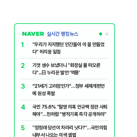
실시간 랭킹뉴스
1
6
"우리가 지지했던 인간들이 이 꼴 만들었
‘풀옵션 
다" 허지웅 일침
날 1만대
2
7
기껏 생수 보냈더니 "화장실 물 떠오른
“돈 없는
다"...日 누리꾼 발언 ‘역풍’
울 전월세
3
8
“21세기 고려장인가”…정부 세제개편안
정청래, 
에 원성 폭발
대고 대통
4
9
국민 75.6% "탈영 의혹 안규백 장관 사퇴
'화장실서
해야"…천하람 "병적기록 즉각 공개하라"
기하던 男
5
10
​"정청래 당선이 차라리 낫다?"…국민의힘
2030은
내부서 나오는 이색 셈법
줄 알았나