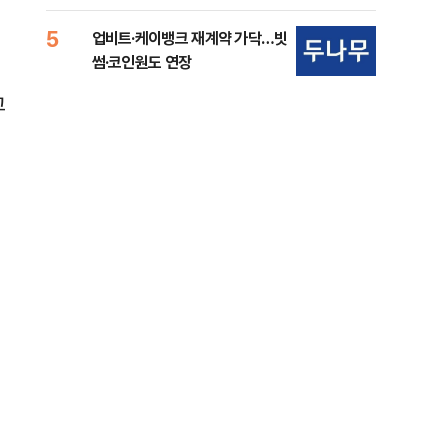
준비 [Now 2.30]
중
5
10
업비트·케이뱅크 재계약 가닥…빗
마사
썸·코인원도 연장
경마
고