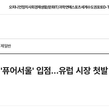
오피니언
정치
사회
경제
생활/문화
IT/과학
연예
스포츠
세계
수도권
포토
D-
경제일반
 '퓨어서울' 입점…유럽 시장 첫발