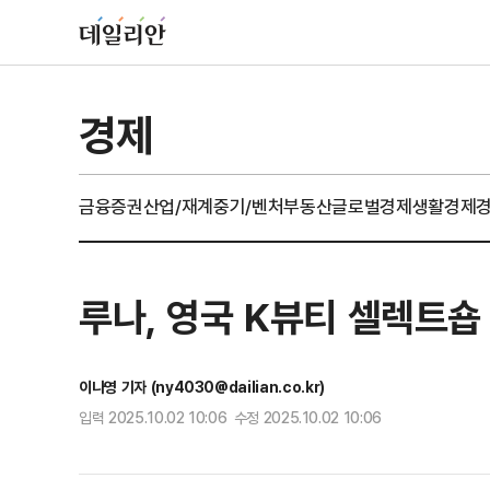
경제
금융
증권
산업/재계
중기/벤처
부동산
글로벌경제
생활경제
루나, 영국 K뷰티 셀렉트숍
이나영 기자 (ny4030@dailian.co.kr)
입력 2025.10.02 10:06 수정 2025.10.02 10:06