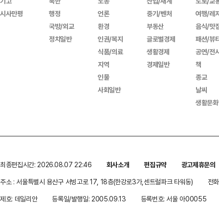
기고
북한
노동
산업/재계
도로/교
시사만평
행정
언론
중기/벤처
여행/레
국방/외교
환경
부동산
음식/맛
정치일반
인권/복지
글로벌경제
패션/뷰
식품/의료
생활경제
공연/전
지역
경제일반
책
인물
종교
사회일반
날씨
생활문화
최종편집시간: 2026.08.07 22:46
회사소개
편집규약
광고제휴문의
주소 : 서울특별시 용산구 서빙고로 17, 18층(한강로3가,센트럴파크 타워동)
전화 
제호: 데일리안
등록일/발행일: 2005.09.13
등록번호: 서울 아00055