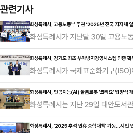
관련기사
화성특례시, 고용노동부 주관 '2025년 전국 지자체 
화성특례시가 지난달 30일 고용노동부
자리대상'에서 공시제 부문 최우수
룸에서 열린 시상식에서는 정명근 
화성특례시, 경기도 최초 부패방지경영시스템 인증 획
화성특례시가 국제표준화기구(ISO
등이 참석한 가운데, 사전 환담, 우수
(ISO37001) 인증을 획득했다.이
발표 등이 진행됐다.이번 수상으로 시는
일한 사례로, 시정 전반에 걸친 청
화성특례시, 인공지능(AI) 돌봄로봇 '코리요' 입양식 
2023년‧2024년 특별상에 이어 
화성특례시는 지난 29일 태안도서관에
점에서 의미가 크다. 전국의 지방정
상에서 수상하는 쾌거를 이뤘다.고
양식'을 개최했다고 30일 밝혔다.인공
가 까다롭고 검증 과정도 엄격해 
출 정책을 발굴해 …
티(ChatGPT)가 탑재된 화성특례
화성특례시, '2025 추석 연휴 종합대책' 가동…시민 
를 거뒀다.부패방지경영시스템(ISO3