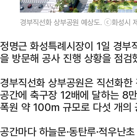
경부직선화 상부공원 예상도. ⓒ화성시 
정명근 화성특례시장이 1일 경부
을 방문해 공사 진행 상황을 점검
경부직선화 상부공원은 직선화한 
공간에 축구장 12배에 달하는 8만3
폭원 약 100m 규모로 다섯 개의
공간마다 하늘문·동탄루·적우난초 