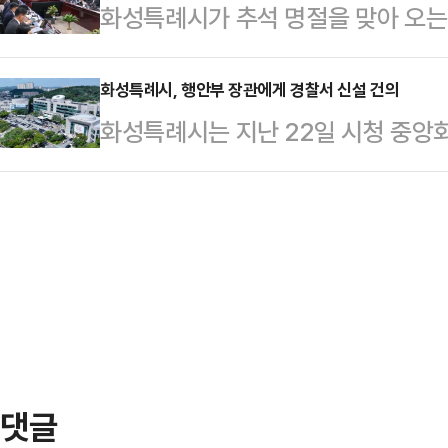
화성특례시가 추석 명절을 맞아 오는 1
△양방향 음성 대화 △복약·식사 알림
사전에 식별하고 이를 예방·개선하
추석 연휴 종합대책'을 추진한다고 
동 안내 △콘텐츠 재생 등의 돌봄 기
하는 국제 표준 인증제도다.국제…
정명근 화성특례시장을 주재로 실국소
화성특례시, 행안부 장관에게 경찰서 신설 건의
화를 분석해 이상 징후가 발견될 경우
화성특례시는 지난 22일 시청 중앙
연휴 종합대책 회의를 열고 재난 대응
3일 이상 로봇과 대화하지 않거나 
담을 갖고 경찰서 신설을 건의했다고 
합대책 전반을 점검했다.시는 연휴 기
관에 연락…
인구가 100만 명을 돌파하는 등 인
은 화성특례시' 실현을 목표로, 종합
현재 경찰서 수가 2곳 뿐이다. 도시 
계를 가동해 시민 불편과 사고에 신
고양시 3곳에 비하면 상당히 부족하다
총괄반…
고 수준으로 나타나고 있다. 화성특례
11월 기준 1007명으로 전국 평균 
댓글