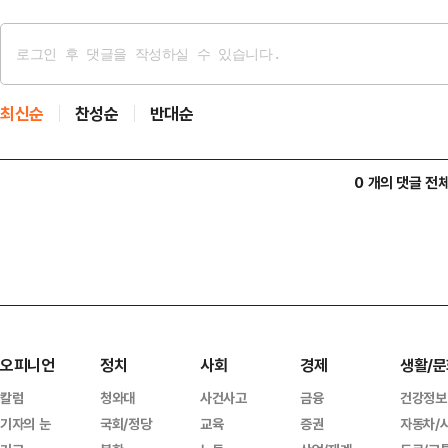
최신순
찬성순
반대순
0 개의 댓글 전
오피니언
정치
사회
경제
생활/문
칼럼
청와대
사건사고
금융
건강정보
기자의 눈
국회/정당
교육
증권
자동차/