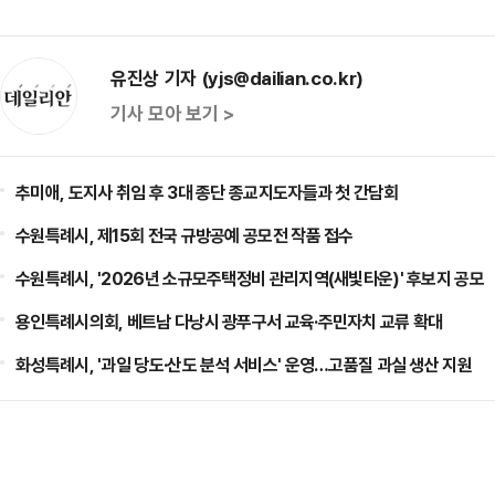
유진상 기자 (yjs@dailian.co.kr)
기사 모아 보기 >
추미애, 도지사 취임 후 3대 종단 종교지도자들과 첫 간담회
수원특례시, 제15회 전국 규방공예 공모전 작품 접수
수원특례시, '2026년 소규모주택정비 관리지역(새빛타운)' 후보지 공모
용인특례시의회, 베트남 다낭시 광푸구서 교육·주민자치 교류 확대
화성특례시, '과일 당도·산도 분석 서비스' 운영…고품질 과실 생산 지원