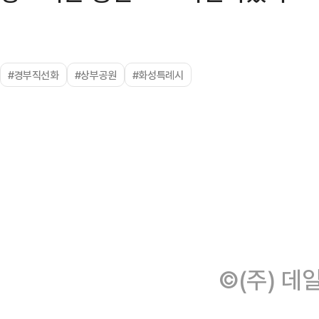
#경부직선화
#상부공원
#화성특례시
©(주) 데