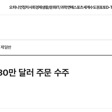
오피니언
정치
사회
경제
생활/문화
IT/과학
연예
스포츠
세계
수도권
포토
D-
경제일반
30만 달러 주문 수주