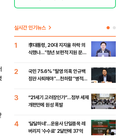
실시간 인기뉴스
1
6
李대통령, 20대 지지율 하락 의
오세
식했나…"청년 보편적 지원 문턱
납 
낮춰야"
서
2
7
국민 75.6% "탈영 의혹 안규백
[코
했
장관 사퇴해야"…천하람 "병적기
인 
록 즉각 공개하라"
3
8
“21세기 고려장인가”…정부 세제
SK
개편안에 원성 폭발
마켓
받
4
9
'달달하네'…운용사 단일종목 레
재난
버리지 '수수료' 2달만에 37억
속 