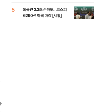
책 
5
10
외국인 3.3조 순매도…코스피
달 
6290선 하락 마감 [시황]
후 
주
본
난
초