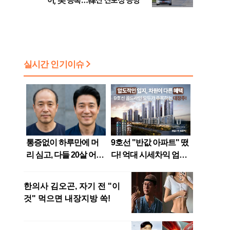
허, 美 등록…韓선 진보성 공방