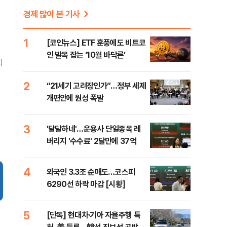
경제 많이 본 기사
1
[코인뉴스] ETF 훈풍에도 비트코
인 발목 잡는 ‘10월 바닥론’
지
2
“21세기 고려장인가”…정부 세제
개편안에 원성 폭발
3
'달달하네'…운용사 단일종목 레
버리지 '수수료' 2달만에 37억
4
외국인 3.3조 순매도…코스피
6290선 하락 마감 [시황]
5
[단독] 현대차·기아 자율주행 특