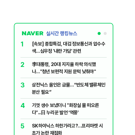
실시간 랭킹뉴스
1
6
[속보] 종합특검, 대검 정보통신과 압수수
삼전닉스
색…심우정 '내란 가담' 관련
금 1조원
2
7
李대통령, 20대 지지율 하락 의식했
지진에 
나…"청년 보편적 지원 문턱 낮춰야"
日 여성..
3
8
삼전닉스 올인은 금물…“반도체 밸류체인
“21세
분산 필요”
에 원성 
4
9
기껏 생수 보냈더니 "화장실 물 떠오른
"일국의
다"...日 누리꾼 발언 ‘역풍’
민의힘, 
5
10
SK하이닉스 하한가라고?…프리마켓 시
尹, 재선
초가 논란 재점화
다"…옥중