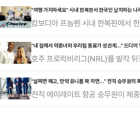
에 사망했다.당시 팔로마의 사망진단
시간) 털리도 경찰국이 마사지업소 
"여행 가지마세요" 시내 한복판서 한국인 납치하는 나
망 원인으로 기재됐다.하지만 그녀의
캄보디아 프놈펜 시내 한복판에서 한
다고 전했다. 경찰은 이곳을 '매음굴(b
음은 수술 때문"이라고 주장하며 사건
문을 당하는 사건이 발생했다.최근 
과 나이, 머그샷을 공개했다.업소 2
슴 수술을 받았다는…
르면 프놈펜 경찰은 지난 21일 저녁
"내 집에서 약혼녀와 우리팀 동료가 성관계…" 드디어 
치했다. '장미 사우나'와 '스카이 스
호주 프로럭비리그(NRL)를 발칵 
꽁 지역의 한 카페에 들렀다가 차량
서는 선 웨이트(72), 혜론 김(57), 경
(31)가 4년 만에 처음으로 입장을
벙깽꽁은 '프놈펜의 강남'으로 불리
따르면 호주 프로 럭비 불독스(Bull
"살찌면 해고, 만약 유니폼 꽉 끼면…" 전직 승무원의 
는 장면을 목격한 카페 경비원은 즉
전직 에미레이트 항공 승무원이 체중
는 "그날 밤은 내 인생에서 가장 충
로 돌아와 피해자의 차량을 몰고 가
압박을 받았고 폭로했다.지난 21일
을 밝혔다.그에 따르면 지난 2021년
포했다.다음 날인 …
당 항공사에서 약 6년간 관리직으로 
동료 아담 엘리엇과 함께 시드니 남
승무원들은 비행 스케줄에서 제외되고
분위기가 무르익던 도중 잠깐 잠에 