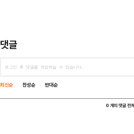
장했다.또한 A씨는 "체중이 증가하면
장면…
동 등록됐다"면서 "정해진 기한 내
도 했다"고 털어놨다. 이 때문에 건
량한 직원들이 많았…
댓글
최신순
찬성순
반대순
0 개의 댓글 전