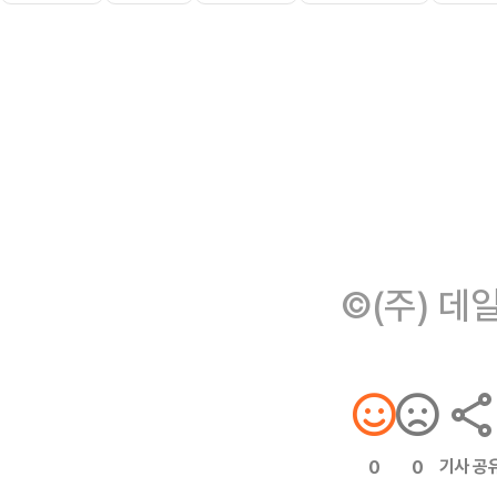
©(주) 데
기사 공
0
0