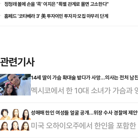
정청래 볼에 손을 '콕' 이지은 "특별 관계로 몰면 고소한다"
홈페드 '코타베라 3' 美 투자이민 투자자 모집 마무리 단계
관련기사
14세 딸이 가슴 확대술 받다가 사망…의사는 전처 남
멕시코에서 한 10대 소녀가 가슴과 
숨지는 안타까운 사건이 발생해 현지
시각) 미국 뉴욕포스트 등에 따르면
성매매 한인 여성들 얼굴 공개…위장 수사 경찰에 제
미국 오하이오주에서 한인을 포함한 
콜 아레야노 에스코베도(14)는 병원
경찰에 체포됐다.오하이오주 털리도 지