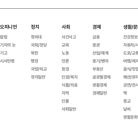
오피니언
정치
사회
경제
생활/문
칼럼
청와대
사건사고
금융
건강정보
기자의 눈
국회/정당
교육
증권
자동차/
기고
북한
노동
산업/재계
도로/교
시사만평
행정
언론
중기/벤처
여행/레
국방/외교
환경
부동산
음식/맛
정치일반
인권/복지
글로벌경제
패션/뷰
식품/의료
생활경제
공연/전
지역
경제일반
책
인물
종교
사회일반
날씨
생활문화