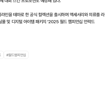
제 대회 스킨 프로모션도 예정돼 있다.
토리라인을 테마로 한 공식 컬렉션을 출시하며 액세서리와 의류를 라
실물 및 디지털 아이템 패키지 '2025 월드 챔피언십 언락드
드
#월드챔피언십