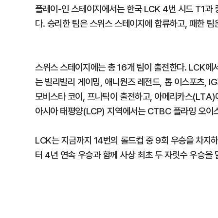
플레이-인 스테이지에서는 한국 LCK 4번 시드 T1과 
다. 승리한 팀은 스위스 스테이지에 합류하고, 패한 팀
스위스 스테이지에는 총 16개 팀이 출전한다. LCK에서
는 빌리빌리 게이밍, 애니원즈 레전드, 톱 이스포츠, I
모비스타 코이, 프나틱이 출전하고, 아메리카스(LTA)
아시아 태평양(LCP) 지역에서는 CTBC 플라잉 오이스
LCK는 지금까지 14번의 롤드컵 중 9회 우승을 차지하
터 4년 연속 우승과 함께 사상 최초 두 자릿수 우승을 