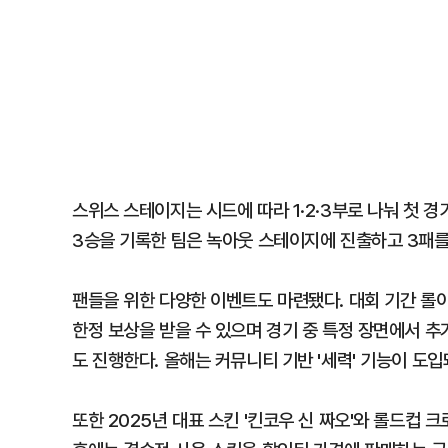
스위스 스테이지는 시드에 따라 1·2·3부로 나눠 첫 
3승을 기록한 팀은 녹아웃 스테이지에 진출하고 3패를
팬들을 위한 다양한 이벤트도 마련됐다. 대회 기간 롤
한정 보상을 받을 수 있으며 경기 중 특정 장면에서 추
도 진행한다. 올해는 커뮤니티 기반 '세력' 기능이 도
또한 2025년 대표 스킨 '킨코우 신 짜오'와 롤드컵 