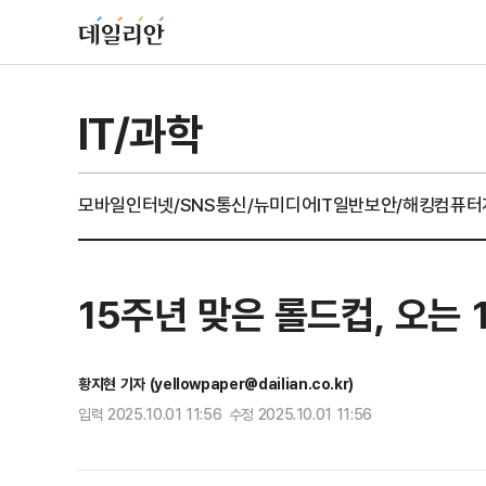
IT/과학
모바일
인터넷/SNS
통신/뉴미디어
IT일반
보안/해킹
컴퓨터
15주년 맞은 롤드컵, 오는 
황지현 기자 (yellowpaper@dailian.co.kr)
입력 2025.10.01 11:56 수정 2025.10.01 11:56