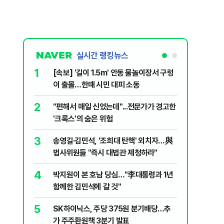
실시간 랭킹뉴스
1
6
[속보] '길이 1.5m' 안동 물놀이장서 구렁
'국장만 
이 출몰…한때 시민 대피 소동
'부글부글
2
7
"편해서 매일 신었는데"...전문가가 경고한
“우크라
'크록스'의 숨은 위험
유 3만t
3
8
송영길·김민석, '조희대 탄핵' 외치자…與
정청래 "
법사위원들 "즉시 대법관 제청하라"
민석 "자
4
9
박지원이 본 호남 당심…"李대통령과 1년
이란, 美
함께한 김민석에 갈 것"
즈 통행금
5
10
SK하이닉스, 주당 375원 분기배당…추
[데일리 
가 주주환원책 3분기 발표
민...홈