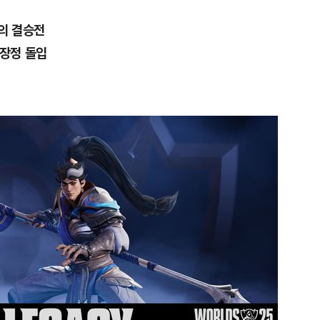
의 결승전
대장정 돌입