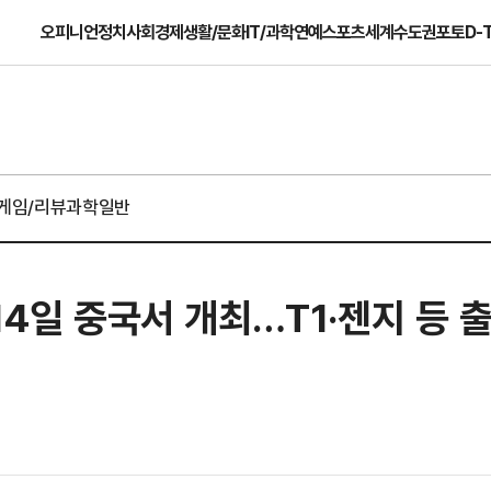
오피니언
정치
사회
경제
생활/문화
IT/과학
연예
스포츠
세계
수도권
포토
D-
게임/리뷰
과학일반
14일 중국서 개최…T1·젠지 등 