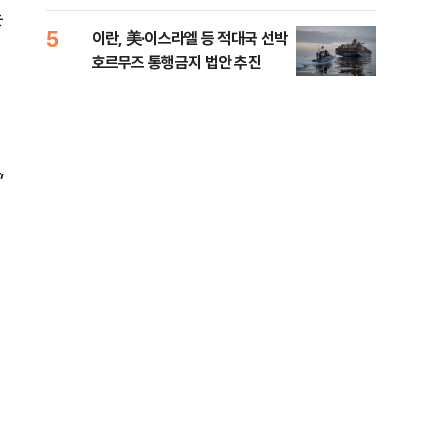
는
5
10
이란, 美·이스라엘 등 적대국 선박
“언
호르무즈 통행금지 법안 추진
이란
서
,