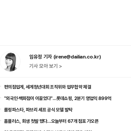
임유정 기자 (irene@dailian.co.kr)
기사 모아 보기 >
편의점업계, 세계청년대회 조직위와 업무협약 체결
"외국인·백화점이 이끌었다"…롯데쇼핑, 2분기 영업익 899억
롤링파스타, 파브리 셰프 공식 모델 발탁
홈플러스, 회생 첫발 뗐다…오늘부터 67개 점포 가오픈