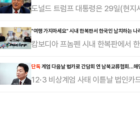
도널드 트럼프 대통령은 29일(현지시
자, 국민의힘은 '허니문'과 일개 비
렸다. 특히 이번 개편으로 김 비서관
100%를 부과하겠다”고 재차 예고했
"30여 년간 총무비서관이 국감에 나
제1부속실장인 김남준…
관세가 자신의 정치적 경쟁자인 개
"여행 가지마세요" 시내 한복판서 한국인 납치하는 나
다.여야는 24일 국회 운영위원회 전
캄보디아 프놈펜 시내 한복판에서 한
관측이 나온다.미 CNN방송 등에 
위 국정감사에 김 총무비서관이 기관
문을 당하는 사건이 발생했다.최근 
소셜미디어(SNS) 트루스소셜을 통해
을 벌였다. 이재…
르면 프놈펜 경찰은 지난 21일 저녁
단독
계엄 다음날 법카로 간담회 연 남북교류협회…해
들에게 마치 '아기한테서 사탕을 빼
12·3 비상계엄 사태 이튿날 법인카
꽁 지역의 한 카페에 들렀다가 차량
“나약하고 무능한 주지사를 둔 캘리
일부 산하 남북교류협력지원협회가,
벙깽꽁은 '프놈펜의 강남'으로 불리
“난 이 오래되고 끝…
이 제기됐다. 협회는 '규정에 따른 
는 장면을 목격한 카페 경비원은 즉
격이라면 자체 예산지침을 위반한 게
로 돌아와 피해자의 차량을 몰고 가
일위원회 소속 국민의힘 안철수 의
포했다.다음 날인 …