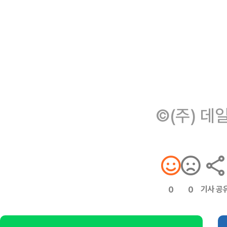
©(주) 데
기사 공
0
0