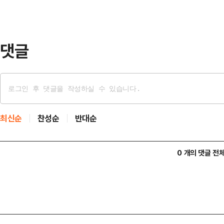
산집행지침을 확인한 결과, 최근 협
규정을 위반했을 소지가 있는 것으로
협회는 지난 2022년부터 2…
댓글
최신순
찬성순
반대순
0 개의 댓글 전