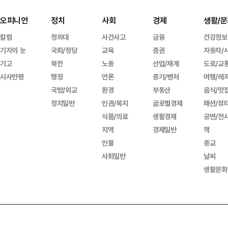
오피니언
정치
사회
경제
생활/문
칼럼
청와대
사건사고
금융
건강정보
기자의 눈
국회/정당
교육
증권
자동차/
기고
북한
노동
산업/재계
도로/교
시사만평
행정
언론
중기/벤처
여행/레
국방/외교
환경
부동산
음식/맛
정치일반
인권/복지
글로벌경제
패션/뷰
식품/의료
생활경제
공연/전
지역
경제일반
책
인물
종교
사회일반
날씨
생활문화