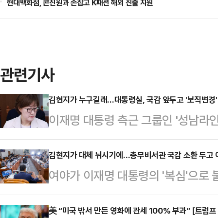
현대백화점, 콘진원과 손잡고 K패션 해외 진출 지원
관련기사
김현지가 누구길래…대통령실, 국감 앞두고 '보직변경' 
이재명 대통령 측근 그룹인 '성남라인
실 제1부속실장을 둘러싼 논란이 거
감 출석 여부가 쟁점이었지만, 대통령
김현지가 대체 뉘시기에…총무비서관 국감 소환 두고 여
여야가 이재명 대통령의 '복심'으로
정했기 때문이다. 대통령실은 보직과
정감사 증인 채택 여부를 두고 정면
이지만, 야권에선 이례적인 보직변경
6개월은 허니문 기간"이라며 김현지
美 “미국 밖서 만든 영화에 관세 100% 부과” [트럼프
있다.강훈식 비서실장은 29일 서면