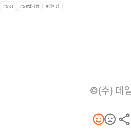
#SKT
#SK텔레콤
#맴버십
©(주) 데