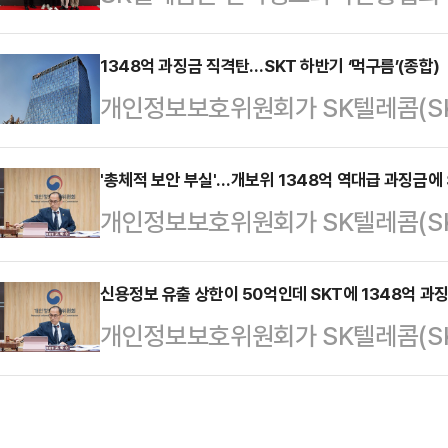
AWARD KOREA 2025)’에서 자
▲UPS(무정전 전원장치) ▲변압기 
비아(CareVia, 이하 케어비아)’가
1348억 과징금 직격탄…SKT 하반기 ‘먹구름’(종합)
함된다. 양사는 3월 MWC25에서 
개인정보보호위원회가 SK텔레콤(SK
일 밝혔다.‘ICT어워드 코리아’는 매
왔으며, 이번 계약이 첫 성과다.또한 SK
련해 사상 최대 규모인 1348억원의
우수한 서비스를 선정, 시상하는 어
Infra…
다. 지금까지 개인정보위의 역대 최대
'총체적 보안 부실'…개보위 1348억 역대급 과징금에 
털 경험혁신 ▲디지털 기술혁신 ▲
개인정보보호위원회가 SK텔레콤(SK
총 1000억원이었다.이미 유심 교체
인 ▲AI 미래혁신 6개 분야에 걸쳐
련해 사상 최대 규모인 1348억원의
2500억원의 일회성 비용을 반영한
다. 지금까지 개인정보위의 역대 최대
신용정보 유출 상한이 50억인데 SKT에 1348억 
실적 악화가 불가피해졌다. 불확실성
개인정보보호위원회가 SK텔레콤(SK
총 1000억원이었다.SKT가 휴대폰 
나설 가능성이 제기된다.개인정보위
련해 사상 최대 규모인 1348억원의
여 건을 암호화하지 않고 평문으로 
'SK텔레콤 개인정보 유…
적으로 개인정보를 활용한 구글보다
한 점을 원인으로 지적했다.개인정보