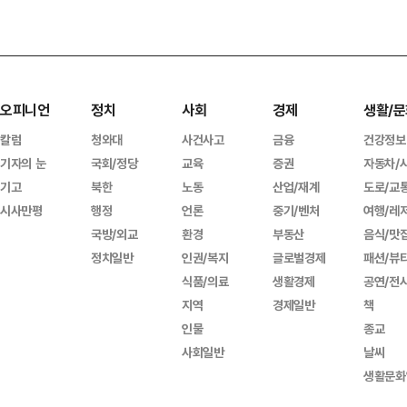
오피니언
정치
사회
경제
생활/문
칼럼
청와대
사건사고
금융
건강정보
기자의 눈
국회/정당
교육
증권
자동차/
기고
북한
노동
산업/재계
도로/교
시사만평
행정
언론
중기/벤처
여행/레
국방/외교
환경
부동산
음식/맛
정치일반
인권/복지
글로벌경제
패션/뷰
식품/의료
생활경제
공연/전
지역
경제일반
책
인물
종교
사회일반
날씨
생활문화