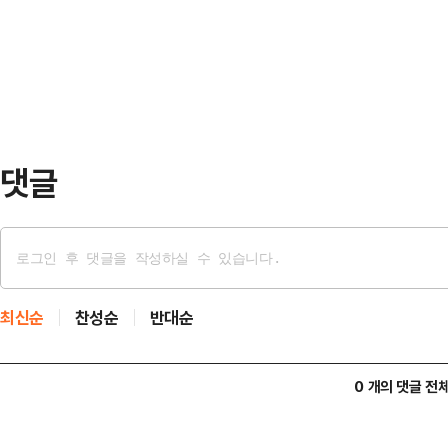
논란이 제기되고 있다. 전문가들은 
의를 열고, 개인정보 보호 법규를 위반
위협) 공격의 결과라는 점에서 기업 
만원과 …
의 방어 체계 강화가 우선돼야 한
27일 제18회 전체회의를 열고, S
련해 사상 최대 규모…
댓글
최신순
찬성순
반대순
0 개의 댓글 전