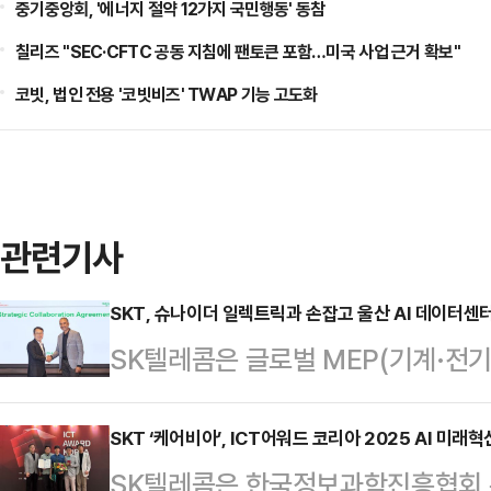
중기중앙회, '에너지 절약 12가지 국민행동' 동참
칠리즈 "SEC·CFTC 공동 지침에 팬토큰 포함…미국 사업 근거 확보"
코빗, 법인 전용 '코빗비즈' TWAP 기능 고도화
관련기사
SKT, 슈나이더 일렉트릭과 손잡고 울산 AI 데이터센
SK텔레콤은 글로벌 MEP(기계·전기
'SK AI 데이터센터 울산' 구축을 
고 31일 밝혔다. 이를 통해 국내 
SKT ‘케어비아’, ICT어워드 코리아 2025 AI 미래혁
SK텔레콤은 한국정보과학진흥협회 주관
슈나이더의 전력 인프라 장비가 공