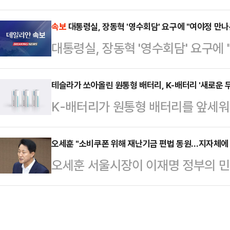
자궁 내 피임기구(IUD) 강제 시술
지'를 작성하고 과거를 딛고 새롭게
일(현지시간) 미 뉴욕타임스(NYT),
속보
대통령실, 장동혁 '영수회담' 요구에 "여야정 만나
석한 국민의힘 의원들은 당에서 나눠
대통령실, 장동혁 '영수회담' 요구에
프레데릭센 덴마크 총리는 이날 옌스
을 담은 손편지를 작성했다. 일부 
동 성명을 내고 "이미 벌어진 일을 바
은 로비에 나와 진지한 표정으로…
테슬라가 쏘아올린 원통형 배터리, K-배터리 '새로운 
덴마크를 대표해 사과한다"고 말했다
K-배터리가 원통형 배터리를 앞세워
민지였다. 피해 여성들과 그린란드 
LG에너지솔루션이 베트남과 중국 
구 증가를…
입지를 다지고 있는 가운데, 생산성
오세훈 "소비쿠폰 위해 재난기금 편법 동원…지자체에 
오세훈 서울시장이 이재명 정부의 민
형 배터리 시장에 삼성SDI와 SK온
했다.오 시장은 29일 서울시의회 제
뛰어들며 치열한 경쟁을 벌이고 있다
회복 소비쿠폰 재원 마련 방안에 관
솔루션은 전날 베트남 전기버스 제조
"그동안 서울시가 허리띠를 졸라매
무협약(MOU)을 체결했다.이번 협