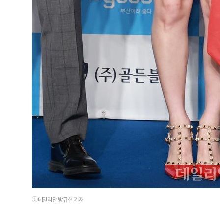
ⓒ데일리안 방규현 기자