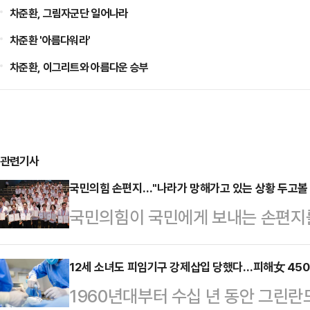
차준환, 그림자군단 일어나라
차준환 '아름다워라'
차준환, 이그리트와 아름다운 승부
관련기사
국민의힘 손편지…"나라가 망해가고 있는 상황 두고볼 
국민의힘이 국민에게 보내는 손편지를
화와 쇄신을 통해 국민만 바라보고 
겠다"고 다짐했다.국민의힘 의원들은
12세 소녀도 피임기구 강제삽입 당했다…피해女 4500
1960년대부터 수십 년 동안 그린
서 열린 연찬회에서 국민만 바라보고