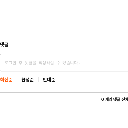
쿠폰 발행하느라 3500억 부채를 
고성능 NCM 배터리 공…
"정부가 지방채를 내서 재원 마련을
을 짓밟는 것"이라고 주장했다.민생
개 시도 중 유일하게 국고 …
댓글
최신순
찬성순
반대순
0 개의 댓글 전