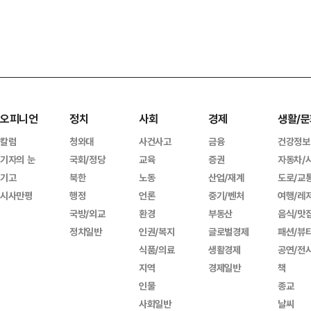
오피니언
정치
사회
경제
생활/문
칼럼
청와대
사건사고
금융
건강정보
기자의 눈
국회/정당
교육
증권
자동차/
기고
북한
노동
산업/재계
도로/교
시사만평
행정
언론
중기/벤처
여행/레
국방/외교
환경
부동산
음식/맛
정치일반
인권/복지
글로벌경제
패션/뷰
식품/의료
생활경제
공연/전
지역
경제일반
책
인물
종교
사회일반
날씨