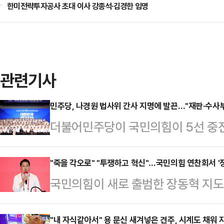
한미전략투자공사 초대 이사 강종석·김경한 임명
관련기사
민주당, 나경원 법사위 간사 지명에 발끈…"재판·수사
더불어민주당이 국민의힘이 5선 중진
것과 관련해 "매우 부적절한 인사"라
속 민주당 의원들은 28일 인천 파
"죽을 각오로" "투쟁하고 혁신"…국민의힘 연찬회서 '
국민의힘이 새로 출범한 장동혁 지
워크숍 도중 기자들과 만나 "한동훈에
연찬회를 열고 대여 투쟁을 강화를 
대통령 관저 체포 방해, 윤 전 대통
연말 예산정국을 미리 대비해 이재명
"내 자식같아서" 용 문신 새겨넣은 견주, 시계도 채워