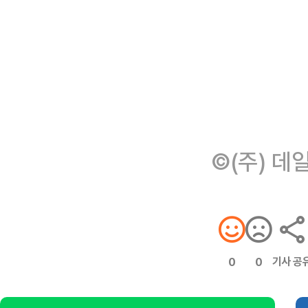
©(주) 데
기사 공
0
0