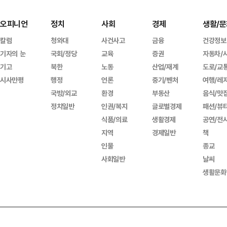
오피니언
정치
사회
경제
생활/문
칼럼
청와대
사건사고
금융
건강정보
기자의 눈
국회/정당
교육
증권
자동차/
기고
북한
노동
산업/재계
도로/교
시사만평
행정
언론
중기/벤처
여행/레
국방/외교
환경
부동산
음식/맛
정치일반
인권/복지
글로벌경제
패션/뷰
식품/의료
생활경제
공연/전
지역
경제일반
책
인물
종교
사회일반
날씨
생활문화