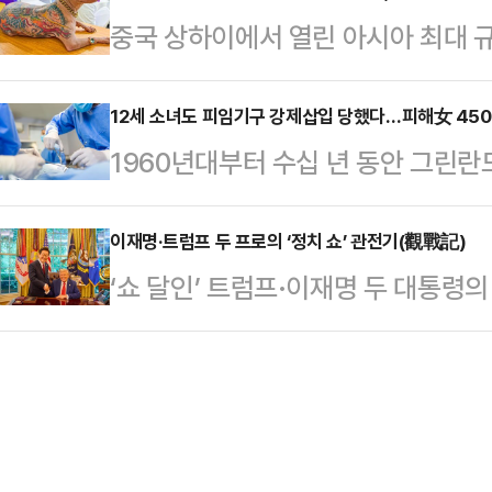
위 간사가 아니라 법치주의를 파괴해
중국 상하이에서 열린 아시아 최대 
안을 마련해 강력한 야당의 모습을 
"나경원 의원은 추미애 법사위원장을
을 새긴 개가 포착되면서 견주에게 
인천 국제공항공사 인재개발원에서 
마시지 말고 재…
간) 홍콩 사우스차이나모닝포스트에 따
12세 소녀도 피임기구 강제삽입 당했다…피해女 4500
정기국회 및 대여 투쟁 전략에 대해
1960년대부터 수십 년 동안 그린
아'(Pet Fair Asia) 박람회에 
회 인사말에서 "이번 연찬회가 국민에
자궁 내 피임기구(IUD) 강제 시술
등장했다.털이 거의 없어 피부가 드
우기 위해 전쟁터로 나가는…
일(현지시간) 미 뉴욕타임스(NYT),
이재명·트럼프 두 프로의 ‘정치 쇼’ 관전기(觀戰記)
틀레'(Xoloitzcuintle)종이였다
‘쇼 달인’ 트럼프·이재명 두 대통령
프레데릭센 덴마크 총리는 이날 옌스
목걸이와 시계까지 착용하고 있었다.
선수와 달리 2부에 속한 이재명 선
동 성명을 내고 "이미 벌어진 일을 바
동…
관 제공도 만찬 대접도 없었음에도 
덴마크를 대표해 사과한다"고 말했다
가운데 가장 큰 규모(the biggest
민지였다. 피해 여성들과 그린란드 
역협정”이라 자화자찬할 정도로 미국
구 증가를…