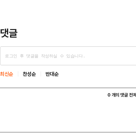
공동성명도 도출하지 못했다.지난 7
후속 협상에서도 이견을 보여 “법적
합의…
댓글
최신순
찬성순
반대순
0 개의 댓글 전