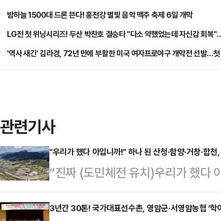
밤하늘 1500대 드론 뜬다! 홍천강 별빛 음악 맥주 축제 6일 개막
LG전 첫 위닝시리즈! 두산 박찬호 결승타 "다소 약했었는데 자신감 회복"
'역사 새긴' 김라경, 72년 만에 부활한 미국 여자프로야구 개막전 선발…첫
관련기사
"우리가 했다 아입니까!" 하나 된 산청·함양·거창·합천
“진짜 (도민체전 유치)우리가 했다 아
치 확정 소식을 듣고 경남 서부 4개
지를 치켜들었다.1일 국회 정보위원
3년간 30톤! 국가대표선수촌, 영암군·서영암농협 ‘학이