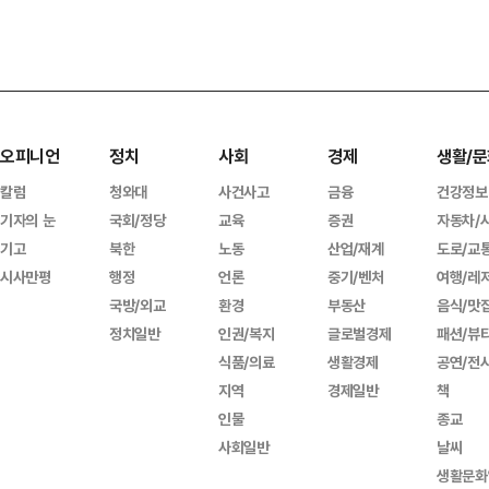
오피니언
정치
사회
경제
생활/문
칼럼
청와대
사건사고
금융
건강정보
기자의 눈
국회/정당
교육
증권
자동차/
기고
북한
노동
산업/재계
도로/교
시사만평
행정
언론
중기/벤처
여행/레
국방/외교
환경
부동산
음식/맛
정치일반
인권/복지
글로벌경제
패션/뷰
식품/의료
생활경제
공연/전
지역
경제일반
책
인물
종교
사회일반
날씨
생활문화