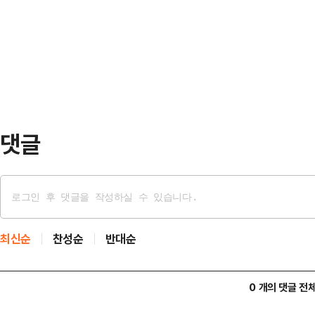
현재 손흥민(LAFC)이 맡고 있는 
있다는 사실이 믿기지 않을 만큼 수
1년 앞으로 다가온 북중미 월드컵에
천혜비…
가 있느냐는 취재진의 질문에 “그 부
흔적을 알렸다.그는 “개인을 위해서,
한 시점이지만…
댓글
최신순
찬성순
반대순
0 개의 댓글 전