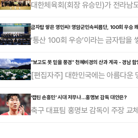
대한체육회(회장 유승민)가 전라남도
힘) 의원실 관계자에 따르면, 경남도
합장 김원식)으로부터 먼저 쌀 10
회 경남도민체전’ 개최지로 경남 서부
촌(촌장 김택수)은 5일 진천 국가
금자탑 쌓은 영민씨! 영암군민속씨름단, 100회 우승 
전국체전 주 개최지 김해시를 밀어내
‘통산 100회 우승’이라는 금자탑
데 영암군-서영암농협과 함께 ‘학이 
서 펼쳐지는 2027 도민체전(5월 중
을 가졌다.영암군(군수 우승희)이 
김택수 선수촌장을 비롯해 선수촌 운
에 …
후원회원 등 300여 명이 참석한 가
"보고도 못 믿을 풍경" 천혜비경의 산과 계곡 - 경남 함
이사 등과 영암군, 서영암농협, 전라
[편집자주] 대한민국에는 아름다운 
달성 기념식’을 개최했다.이날 기념
40여 명이 참석했다.이번 기증은 
지요. 하지만 어디로 가야 할지, 무
지난 1~7일 충북 영동군서 펼쳐진
건강한 식단과 지속 …
있습니다. 이런 독자들을 위해 [가자G
‘캡틴 손흥민’ 시대 저무나…홍명보 감독 대안은?
전 우승으로 통산 100승의 금자탑을
축구 대표팀 홍명보 감독이 주장 교
길 거리를 지역별로 정리해 드리겠습
승은 대한민국 민속씨름리그 사상 최
운 캡틴의 등장 가능성이 커지고 있다
아 산 높고 물 맑은 경남 함양의 여름
에 남을 위업…
축구회관에서 열린 9월 미국·멕시코
곡, 우뚝 솟은 봉우리들을 품고 있는