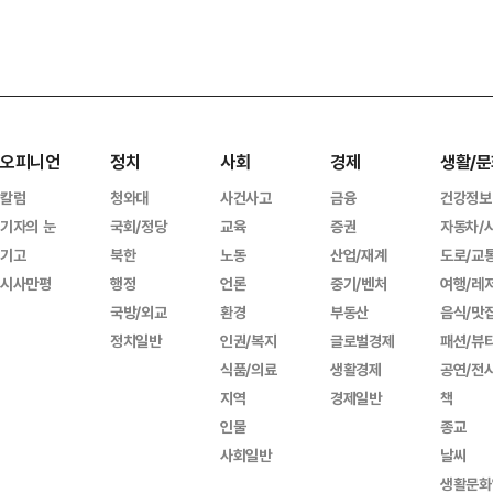
오피니언
정치
사회
경제
생활/문
칼럼
청와대
사건사고
금융
건강정보
기자의 눈
국회/정당
교육
증권
자동차/
기고
북한
노동
산업/재계
도로/교
시사만평
행정
언론
중기/벤처
여행/레
국방/외교
환경
부동산
음식/맛
정치일반
인권/복지
글로벌경제
패션/뷰
식품/의료
생활경제
공연/전
지역
경제일반
책
인물
종교
사회일반
날씨
생활문화