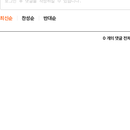
최신순
찬성순
반대순
0 개의 댓글 전