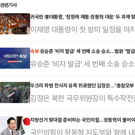
관련기사
귀국한 李대통령, '정청래 제동·장동혁 대응' 두 과제
이재명 대통령이 첫 방미 일정을 마
과 필라델피아 필리조선소 시찰 등 
정청래 더불어민주당 대표와의 당정 
속보
유승준 '비자 발급' 세 번째 소송 승소…법원 "발급
유승준 '비자 발급' 세 번째 소송 승
도 등 국내 정치 과제에 직면하게 된
커지고 야당과의 대치 국면까지 겹치며
우크라 파병 전사자 유족 위로했던 김정은…"총참모부
더십이 정치적 시험대에 서게 됐다.
김정은 북한 국무위원장이 특수작전
팀' 기조는 유지하되, 강경 입법 노
실전적 훈련 등을 강조했다. 이는 
과의 조율이 …
원들에게 국가표창을 수여하며 대대적
지방선거 맞대결 준비하는 국민의힘…장동혁이 풀어야
국민의힘이 장동혁 지도부와 함께 내년
방문이다.28일 조선중앙통신은 김 