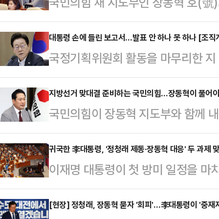
국민의힘 새 지도부인 장동혁 호(號
다가온 가운데, 일각에선 박근혜 전 
국민의힘 분당 가능성도 제기한다. 
대통령 손에 들린 보고서…발표 안 하나 못 하나 [조직
국정기획위원회 활동을 마무리한 지 
리하게 만들 수 있어 실현 가능성은
표가 늦어지고 있다. 조직개편 내용
파로 나눠진 야권은 급속도로 얼어붙고
공직사회 기강과 업무 동력 상실도 
지방선거 맞대결 준비하는 국민의힘…장동혁이 풀어야
에서 열린 첫 최고위원회의에서 "정
국민의힘이 장동혁 지도부와 함께 내년
대통령에게 보고한 것으로 알려졌는데
두지 않고 지금 국민의힘이 해야 할 
혁 대표는 빠른 시일내에 지방선거 
를 이어가는지 해석이 분분하다.국정위
다"면서도 "적절한…
는 싸움을 하겠다고 천명했다. 당 안
귀국한 李대통령, '정청래 제동·장동혁 대응' 두 과제
리하며 조직개편안을 이재명 대통령
이재명 대통령이 첫 방미 일정을 마
돌입하는 장 대표의 판단에 대해서는
으로 검찰청 해체, 기획재정부 분리
과 필라델피아 필리조선소 시찰 등 
타나고 있는 당 안팎의 문제를 해결
신설 등의 내용을 담았다.국…
정청래 더불어민주당 대표와의 당정 
[현장] 정청래, 장동혁 묻자 '회피'…李대통령이 '중재
만큼, 장 대표가 민심을 헤아리는 대