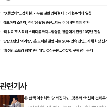
“X돌았네”…김희철, 거꾸로 걸린 광복절 태극기 현수막에 일침
캣츠아이 소피아, 건강상 활동 중단…마농 이어 4인 체제 전환
‘미워요’로 시작해 스타디움까지…임영웅, 팬들에게 전한 10주년 진심
방탄소년단 ‘아리랑’, 英 오피셜 앨범 차트 20주 연속 진입…자체 최장 신
‘황정민 스토킹 혐의’ A씨 11일 결심공판…검찰 첫 구형량 나온다
관련기사
朴 탄핵 이후처럼 당 깨진다?…장동혁 '혁신파 견제론'