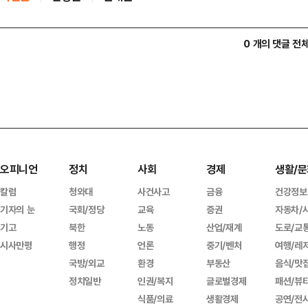
0 개의 댓글 전
오피니언
정치
사회
경제
생활/문
칼럼
청와대
사건사고
금융
건강정보
기자의 눈
국회/정당
교육
증권
자동차/
기고
북한
노동
산업/재계
도로/교
시사만평
행정
언론
중기/벤처
여행/레
국방/외교
환경
부동산
음식/맛
정치일반
인권/복지
글로벌경제
패션/뷰
식품/의료
생활경제
공연/전