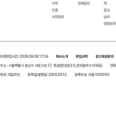
지역
경제일반
책
인물
종교
사회일반
날씨
생활문화
최종편집시간: 2026.08.08 17:24
회사소개
편집규약
광고제휴문의
주소 : 서울특별시 용산구 서빙고로 17, 18층(한강로3가,센트럴파크 타워동)
전화 
제호: 데일리안
등록일/발행일: 2005.09.13
등록번호: 서울 아00055