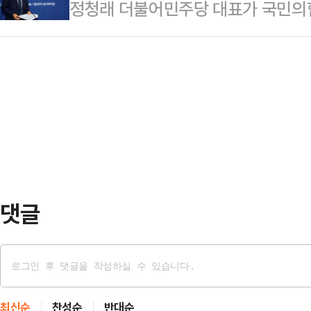
정청래 더불어민주당 대표가 국민의
도 등 국내 정치 과제에 직면하게 된
도 나온다.27일 정치권에 따르면 
'무대응'으로 일관하고 있다. 국민의
커지고 야당과의 대치 국면까지 겹치며
린 취임 기자회견에…
성이 없으면 악수조차 하지 않겠다고
더십이 정치적 시험대에 서게 됐다.
호 출범 약 한 달간 여야 사령탑의 
팀' 기조는 유지하되, 강경 입법 노
명 대통령이 이른바 '악수 중재자' 
과의 조율이 …
래 대표는 27일 대전국립현충원을 
대한 질문에 "가겠습니다"라고 말한 
회에서 장 대표…
댓글
최신순
찬성순
반대순