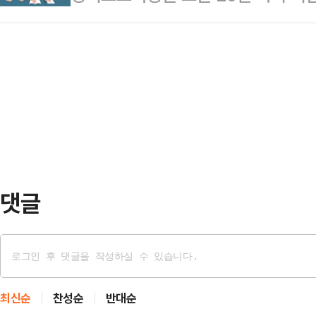
위원장 김영호 의원과 함께 '보이텔스
개 시군 대표, 지역․민간 단체 위원 
기 글로벌 디지털 교…
회'를 공동 개최한다고 19일 밝혔
문위원회에서는 지역간담회와 분과위
원칙을 바탕으로 교육을 포함한 정치
서 도교육청은 25개 교육지원청 
하고자 마련한 자리다.국회 의원회관
도민, 교직원, 학생, 학부모…
임태희 교육감과 정근식 서울특별시
비롯해 지역별 중·고등학생 등 모두 
흐 합의는 1976년 독일에…
댓글
최신순
찬성순
반대순