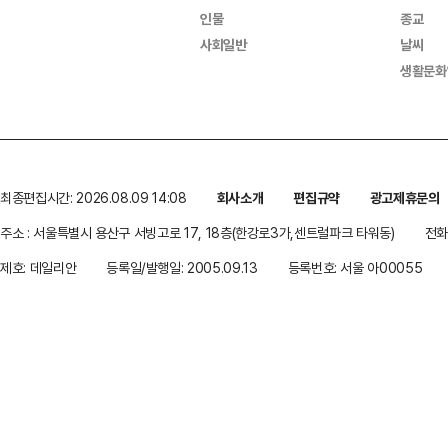
인물
종교
사회일반
날씨
생활문화
최종편집시간: 2026.08.09 14:08
회사소개
편집규약
광고제휴문의
주소 : 서울특별시 용산구 서빙고로 17, 18층(한강로3가,센트럴파크 타워동)
전화 
제호: 데일리안
등록일/발행일: 2005.09.13
등록번호: 서울 아00055