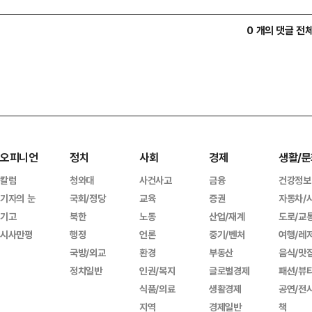
0 개의 댓글 전
오피니언
정치
사회
경제
생활/문
칼럼
청와대
사건사고
금융
건강정보
기자의 눈
국회/정당
교육
증권
자동차/
기고
북한
노동
산업/재계
도로/교
시사만평
행정
언론
중기/벤처
여행/레
국방/외교
환경
부동산
음식/맛
정치일반
인권/복지
글로벌경제
패션/뷰
식품/의료
생활경제
공연/전
지역
경제일반
책