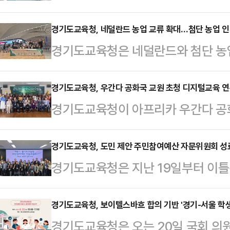
선정, 고교학점제 교육과정 운영을 
사업은 '2022 개정 교육과정'에 
경기도교육청, 네덜란드 농업 교류 확대…첨단 농업 인
경기도교육청은 네덜란드와 첨단 농
과목 선택권을 보장하고, 자기주도적
한다고 24일 밝혔다.지난 23일부터
추진하는 사업이다.내년도 사업 대상
해에 이어 두 번째다. 네덜란드 에레
경기도교육청, 우간다 공화국 교원 초청 디지털교육 연
양주·의정부 등 16개 지역), 직업
경기도교육청이 아프리카 우간다 공
선진 농업 기술과 교육 노하우 벤치
8개 지역)로 총 49교다. 약 350
운영한다. 경기 디지털교육의 앞선 
참여하는 연수로 운영해 미래 농업 인
영에 적합한 …
마련하고, 향후 양국 간 교사 교류를
경기도교육청, 도민 제안 주민참여예산 자문위원회 성
생 글로벌 역량 확장 기회를 제공할
경기도교육청은 지난 19일부터 이
2024년 경기도교육청과 우간다 공
에서 원예 정밀 농업과 스마트 농업 
여예산 자문위원회'를 열고, '202
위한 양해각서'를 체결한 후 진행하는
련 기관을 방문해 …
안 의견을 심의했다고 20일 밝혔
경기도교육청, 보이텔스바흐 합의 기반 '경기-서울 학생
8박 9일 일정이며, 우간다 공화국
경기도교육청은 오는 20일 국회 의
책과 예산편성에 도민 의견을 반영해 
으로 교원 총 26명이 참여했다.우간