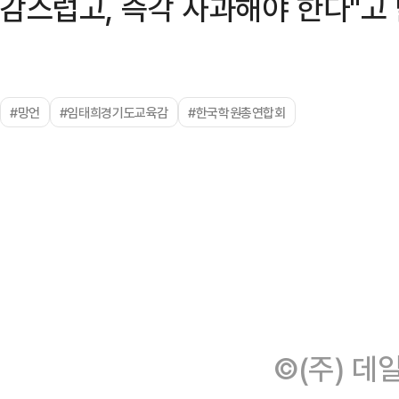
감스럽고, 즉각 사과해야 한다"고 
#망언
#임태희경기도교육감
#한국학원총연합회
©(주) 데