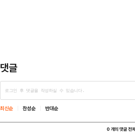
이 가까워질수록 장 대표 쪽으로 표
만지게 함으로써 자신이 트랜스젠더
럼에도 불구하고 이변이었다고 하지 않
후 왓킨은 남성에게서 오는 연락을 모
들의 충격이 컸을 듯하다.우선 장 
났다. 이때서야…
아주 일천(日淺)하다. 재선도 아니고
후보는 국회의원 3선, 경기도지사 2
고용노동부 장관…
댓글
최신순
찬성순
반대순
0 개의 댓글 전