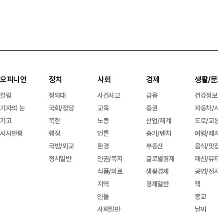
오피니언
정치
사회
경제
생활/문
칼럼
청와대
사건사고
금융
건강정보
기자의 눈
국회/정당
교육
증권
자동차/
기고
북한
노동
산업/재계
도로/교
시사만평
행정
언론
중기/벤처
여행/레
국방/외교
환경
부동산
음식/맛
정치일반
인권/복지
글로벌경제
패션/뷰
식품/의료
생활경제
공연/전
지역
경제일반
책
인물
종교
사회일반
날씨