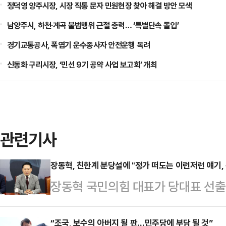
정덕영 양주시장, 시장 직통 문자 민원현장 찾아 해결 방안 모색
남양주시, 하천·계곡 불법행위 근절 총력… ‘특별단속 돌입’
경기교통공사, 폭염기 운수종사자 안전운행 독려
신동화 구리시장, ‘민선 9기 공약 사업 보고회’ 개최
관련기사
장동혁, 친한계 분당설에 "정가 떠도는 이런저런 얘기,
장동혁 국민의힘 대표가 당대표 선
"이제 변화된, 하나된 국민의힘을 
동혁 대표는 27일 오전 국회에서 열
“조국, 보수의 아버지 될 판…민주당에 부담 될 것”