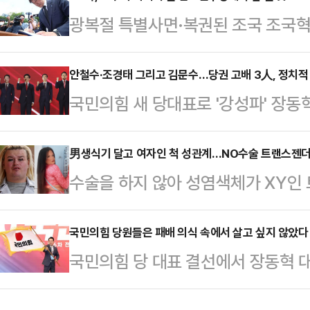
광복절 특별사면·복권된 조국 조국
는 최고위원회의다. 과거의 옷을 벗
정치 행보를 두고 비판의 목소리가 
다.그는 "전당대회 과정에서 당원과
은 지난 25일 생방송으로 진행한 데
안철수·조경태 그리고 김문수…당권 고배 3人, 정치적 
당을 견제하고 이재명 정권을 제대
국민의힘 새 당대표로 '강성파' 장동
TV’에 출연해 “국민에 대한 조롱”,
것"이라며 "이제 국민의힘이 그런 민
배를 마신 안철수·조경태 의원과 김
강하게 성토했다.박상수 전 대변인은
을 뗐다.이어 "국민의 목소…
당 안팎의 관심이 쏠리고 있다. 장동
男생식기 달고 여자인 척 성관계…NO수술 트랜스젠더
에서의 식사 사진을 공개하면서 된장
수술을 하지 않아 성염색체가 XY인
후보들을 겨냥한 듯 거듭 단일대오에 
‘서민 코스프레’라는 지적이 이어지자
다가 성폭행 혐의로 유죄 판결을 받았
다고 제창했지만, 윤석열 전 대통령
한 것은 국민 모…
르면 시아라 왓킨(21)은 2022년 6
국민의힘 당원들은 패배 의식 속에서 살고 싶지 않았다
무시할 수 없는 만큼 차별화된 정치
국민의힘 당 대표 결선에서 장동혁 
성과 성적으로 접촉했다.당시 왓킨은
보인다.장동혁 신임 당대표는 26일
이 가장 유력한 후보로 꼽혔었다. 그
질 수 없다"고 말한 것으로 조사됐다.
표 결선투표에서 약 5…