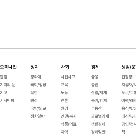
오피니언
정치
사회
경제
생활/문
칼럼
청와대
사건사고
금융
건강정보
기자의 눈
국회/정당
교육
증권
자동차/
기고
북한
노동
산업/재계
도로/교
시사만평
행정
언론
중기/벤처
여행/레
국방/외교
환경
부동산
음식/맛
정치일반
인권/복지
글로벌경제
패션/뷰
식품/의료
생활경제
공연/전
지역
경제일반
책