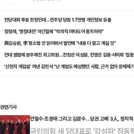
전당대회 투표 한창인데…민주당 당원 1.7만명 개인정보 유출
정청래, '명청대전' 이간질에 "악의적 마타도어 중지하라"
與김승원, 李 형소법 안 읽어봐서 발언에 "내용 다 알고 계실 것"
전대 셈법에 분주해진 최고위원…친청은 이성윤, 친명은 김용·서미화 '집중
'신천지 개입설' 꺼낸 김민석 "난 계엄도 예상했던 사람, 근거 없이 문제제
관련기사
안철수·조경태 그리고 김문수…당권 고배 3人, 정치적 
국민의힘 새 당대표로 '강성파' 장동