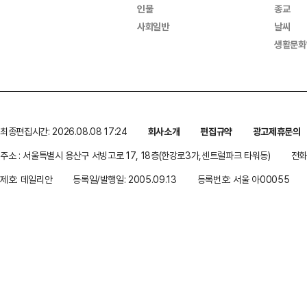
인물
종교
사회일반
날씨
생활문화
최종편집시간: 2026.08.08 17:24
회사소개
편집규약
광고제휴문의
주소 : 서울특별시 용산구 서빙고로 17, 18층(한강로3가,센트럴파크 타워동)
전화 
제호: 데일리안
등록일/발행일: 2005.09.13
등록번호: 서울 아00055