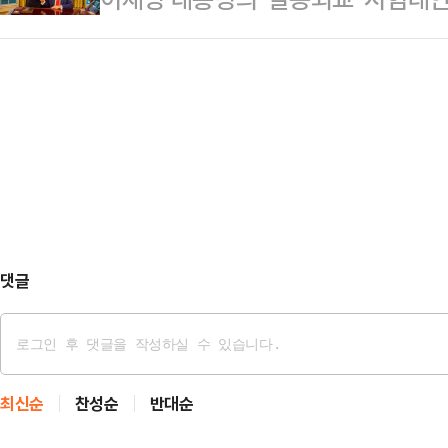
내비쳤기 때문이다. 당내 일각에선 
2013년과 2018년 각각 남아와 
으로 협상 상대방을 압박해 이득을 
의 입맛에 맞는 당 운영을 위해 '강경
병원비 대…
히려 이 대통령을 치켜세우자, 대통
화될 것이란 우려가 나오는 만큼, 
분위기다. 이와 달리 여야의 평가는
라도 합리적인 인선을 단행해야 한다
이 대통령의 협상력 기질이 발휘된 
26일 국회도서…
성과가 없다며 혹평을 쏟아냈다.대통
에 대해 "성공적인 정상회담"이라고 
오벌오피스(집무실)에서…
댓글
최신순
찬성순
반대순