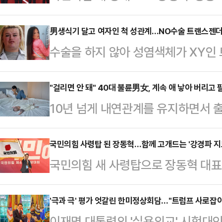
배를 마신 안철수·조경태 의원과 김
당 안팎의 관심이 쏠리고 있다. 장동
男생식기 달고 여자인 척 성관계…NO수술 트랜스젠더
수술을 하지 않아 성염색체가 XY인
후보들을 겨냥한 듯 거듭 단일대오에 
다가 성폭행 혐의로 유죄 판결을 받았
다고 제창했지만, 윤석열 전 대통령
르면 시아라 왓킨(21)은 2022년 6
"걸리면 안 돼" 40대 불륜男女, 계속 애 낳아 버리고
무시할 수 없는 만큼 차별화된 정치
10년 넘게 내연관계를 유지하면서 
성과 성적으로 접촉했다.당시 왓킨은
보인다.장동혁 신임 당대표는 26일
40대 남녀가 징역형을 선고받았다.
질 수 없다"고 말한 것으로 조사됐다.
표 결선투표에서 약 5…
는 아동복지법 위반(아동매매, 아동유
국민의힘 사령탑 된 장동혁…함께 고개드는 '강경파 지
만지게 함으로써 자신이 트랜스젠더
국민의힘 새 사령탑으로 장동혁 대
게 징역 1년 2개월을, 여성 B씨에
후 왓킨은 남성에게서 오는 연락을 모
것으로 전망된다. 장 대표가 취임과 동
고 밝혔다. 이들 모두에게 아동학대 
났다. 이때서야…
거나 "모든 우파 시민과 연대하겠다
'극과 극' 평가 엇갈린 한미정상회담…"트럼프 사로잡아"
기관에 3년간 취업제한도 명령했다.
이재명 대통령의 '실용외교' 시험대