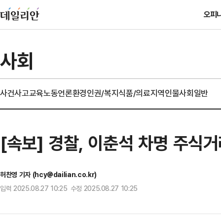
오피
사회
사건사고
교육
노동
언론
환경
인권/복지
식품/의료
지역
인물
사회일반
[속보] 경찰, 이춘석 차명 주식
허찬영 기자 (hcy@dailian.co.kr)
입력 2025.08.27 10:25 수정 2025.08.27 10:25