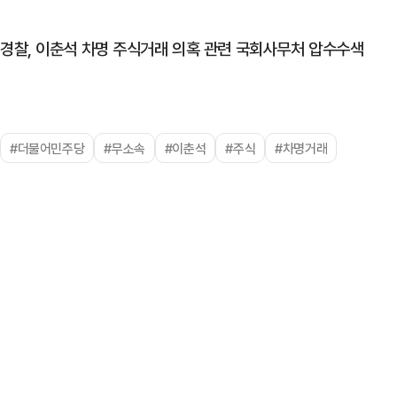
경찰, 이춘석 차명 주식거래 의혹 관련 국회사무처 압수수색
#더불어민주당
#무소속
#이춘석
#주식
#차명거래