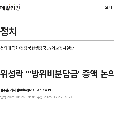
오피
정치
청와대
국회/정당
북한
행정
국방/외교
정치일반
위성락 "'방위비분담금' 증액 논
김주훈 기자 (jhkim@dailian.co.kr)
입력 2025.08.26 14:38 수정 2025.08.26 14:50