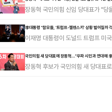
박수현 민주당 수석대변인은 26일 
과 도널드 트럼프 미국 대통령 간 정상
장동혁 국민의힘 신임 당대표가 "당을
야 마땅하지만 이번 전당대회는 '극우
상의 비서실장이 별도로 회담을 했다는
것이 최선일 것"이라면서도 "여전히
강화'의 노선을 편 장동혁 후보의 당
상 협상 이후 양국…
위협에 빠뜨리는 분들, 당을 분열로 
李대통령 "참모들, '트럼프-젤렌스키' 상황 벌어질까 
락했기에 축하의 말은 의례적으로라도
이재명 대통령이 도널드 트럼프 미국 
다는 입장"이라고 단언했다.장동혁 
은 "전한길과 손을 맞잡고 '내란 수
미디어(SNS) 글에 대한 속내를 털
회견에서 "오직 국민의힘의 변화와 
는 국민이 과연 몇…
스키 우크라이나 대통령이 트럼프 
국민의힘 새 당대표에 장동혁…"우파 시민과 연대해 
서 전당대회 기간 외곽에서 응원과 성
장동혁 후보가 국민의힘 새 당대표로
것이 재연될까 우려했지만, 이 대통령
서 이제 미래로 나아가면서 당을 혁
선출된 장 대표는 내년 6월로 예정된
을 알고 있었다"고 밝혔다.이 대통령
표는 "멈추지 않고…
다.국민의힘 전당대회 중앙선거관리
국제문제연구소(CSIS) 초청 강연을
열린 당대표 결선 개표 결과 장 후보
럼프 대통령이 매우 위협적으로 SN
출됐다고 밝혔다. 김문수 후보는 21
국 정부가 미군기…