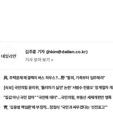
김주훈 기자 (jhkim@dailian.co.kr)
기사 모아 보기 >
與, 주택문제 해결책이 버스 하우스?…野 "황희, 가족부터 입주해라"
[속보] 국민의힘 윤리위, '돌려차기 실언' 논란 '서범수·진종오' 징계절차 
"집값 아닌 국민 잡아" "국민에 테러"…국민의힘, 부동산 세제개편안 맹폭
靑, '김용범 책임론'에 부정적…정점식 "국민과 싸우겠다는 '선전포고'"