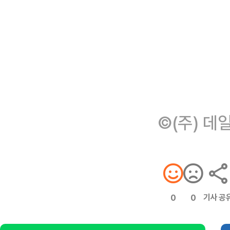
©(주) 데
기사 공
0
0