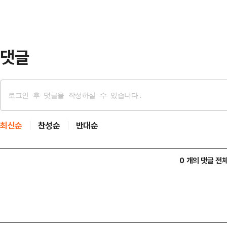
후보와의 격차는 불과 2367표차다
서 18만5401표를, 국민 여론조사에
김 후보는 선…
댓글
최신순
찬성순
반대순
0 개의 댓글 전