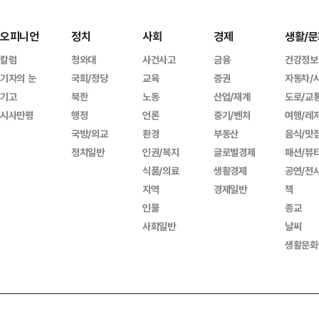
오피니언
정치
사회
경제
생활/문
칼럼
청와대
사건사고
금융
건강정보
기자의 눈
국회/정당
교육
증권
자동차/
기고
북한
노동
산업/재계
도로/교
시사만평
행정
언론
중기/벤처
여행/레
국방/외교
환경
부동산
음식/맛
정치일반
인권/복지
글로벌경제
패션/뷰
식품/의료
생활경제
공연/전
지역
경제일반
책
인물
종교
사회일반
날씨
생활문화