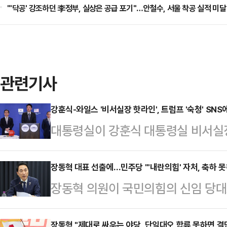
"'닥공' 강조하던 李정부, 실상은 공급 포기"…안철수, 서울 착공 실적 미달
관련기사
강훈식-와일스 '비서실장 핫라인', 트럼프 '숙청' SN
대통령실이 강훈식 대통령실 비서실
관련 수지 와일스 백악관 비서실장과의
훈식 실장은 25일(현지시간) 한미
장동혁 대표 선출에…민주당 "'내란의힘' 자처, 축하 못
장동혁 의원이 국민의힘의 신임 당
센터를 찾아 그간 해석이 분분했던 자신
민의힘을 향해 "'내란의힘'을 자처하
분부터 40분간 양국 대통령 비서실
장동혁 "제대로 싸우는 야당, 단일대오 합류 못하면 결