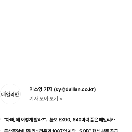
이소영 기자 (sy@dailian.co.kr)
기사 모아 보기 >
"아빠, 왜 이렇게 빨라?"…볼보 EX90, 640마력 품은 패밀리카
두산퓨얼셀, 獨 리베리온과 1087억 계약…SOFC 핵심 부품 공급