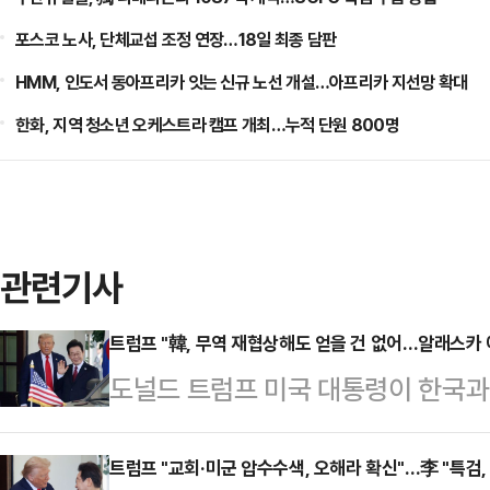
포스코 노사, 단체교섭 조정 연장…18일 최종 담판
HMM, 인도서 동아프리카 잇는 신규 노선 개설…아프리카 지선망 확대
한화, 지역 청소년 오케스트라 캠프 개최…누적 단원 800명
관련기사
트럼프 "韓, 무역 재협상해도 얻을 건 없어…알래스카 
도널드 트럼프 미국 대통령이 한국
주 에너지 개발 협력을 강조했다.A
(현지시간) 백악관에서 이 대통령을 
트럼프 "교회·미군 압수수색, 오해라 확신"…李 "특검, 