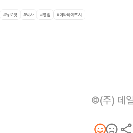
#뉴로핏
#박사
#영입
#이와타아츠시
©(주) 데