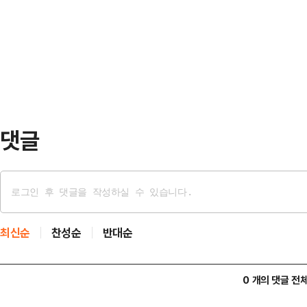
댓글
최신순
찬성순
반대순
0 개의 댓글 전