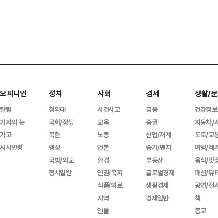
오피니언
정치
사회
경제
생활/문
칼럼
청와대
사건사고
금융
건강정보
기자의 눈
국회/정당
교육
증권
자동차/
기고
북한
노동
산업/재계
도로/교
시사만평
행정
언론
중기/벤처
여행/레
국방/외교
환경
부동산
음식/맛
정치일반
인권/복지
글로벌경제
패션/뷰
식품/의료
생활경제
공연/전
지역
경제일반
책
인물
종교