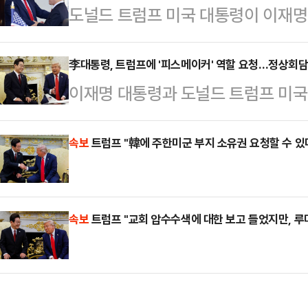
도널드 트럼프 미국 대통령이 이재명
고 싶다고 들었다”며 “그래도 괜찮다
을 압수수색 했다”고 비판한 것에 대
는 없을 것이다”고 말했다. 그러면서 
령은 25일(현지시간) 백악관 집무실
李대통령, 트럼프에 '피스메이커' 역할 요청…정상회담
있을 것”이라며 “미국은 한국이 하는
이재명 대통령과 도널드 트럼프 미국
기자회견에서 “정보기관이 내게 교
한다”고 덧붙였다.이어 그는 “미국
이 거론된 인물 중 한명은 김정은 
다”며 “만일 그런 일이 실제로 일어
진행하고 있다”…
프 대통령을 '피스메이커'라 지칭하며
속보
트럼프 "韓에 주한미군 부지 소유권 요청할 수 있
러면서 “이 문제를 나중에 이야기하
대통령은 25일(현지시간) 미국 백
물어보고 싶다. 이는 전혀 한국적이
럼프 대통령과 만나 김정은 국무위원
다.트럼프 대통령의 질…
속보
트럼프 "교회 압수수색에 대한 보고 들었지만, 루
"가급적이면 전 세계에서 유일하게 
좀 만들어달라"며 "김정은과도 만나
기서 골프도 칠 수 있게…