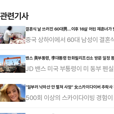
관련기사
결혼식 날 쓰러진 60대男…이후 16살 어린 재혼녀가 
중국 상하이에서 60대 남성이 결혼
16살 연하 아내가 남성의 계좌에서
시간) 홍콩 사우스차이나모닝포스트(
밴스 美부통령, 李대통령 한화필리조선소 방문 일정 
JD 밴스 미국 부통령이 미 동부 
남성 왕씨(61)는 20여년 전 이혼 후
이재명 대통령의 26일 일정에 동행
하 여성 런 팡(45)과 재혼했다.당
관계자는 24일(현지시간) 밴스 부
"일부러 낙하산 안 펼쳐 사망" 女스카이다이버 추락사
나이든 남성은 연금, 재산, 이주 혜택
500회 이상의 스카이다이빙 경험이 
를 방문할 것이라고 밝혔다. 도널드
려했고, 왕씨의 어머니 역시 "나이 차
사건을 수사한 결과 스스로 목숨을 끊
만 백악관은 일정 상의 이유로 밴스