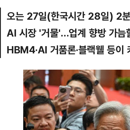
오는 27일(한국시간 28일) 2
AI 시장 '거물'…업계 향방 가
HBM4·AI 거품론·블랙웰 등이