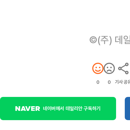
©(주) 데
기사 공
0
0
네이버에서 데일리안 구독하기