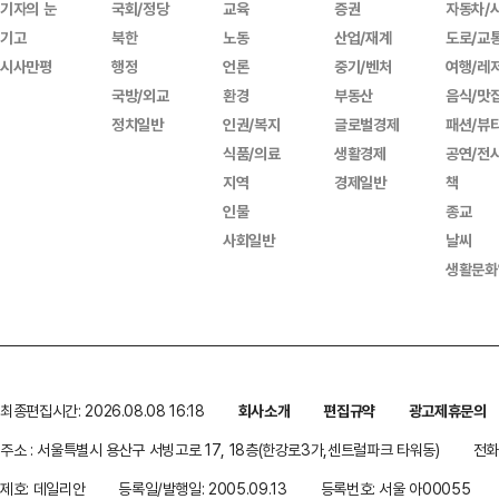
기자의 눈
국회/정당
교육
증권
자동차/
기고
북한
노동
산업/재계
도로/교
시사만평
행정
언론
중기/벤처
여행/레
국방/외교
환경
부동산
음식/맛
정치일반
인권/복지
글로벌경제
패션/뷰
식품/의료
생활경제
공연/전
지역
경제일반
책
인물
종교
사회일반
날씨
생활문화
최종편집시간: 2026.08.08 16:18
회사소개
편집규약
광고제휴문의
주소 : 서울특별시 용산구 서빙고로 17, 18층(한강로3가,센트럴파크 타워동)
전화 
제호: 데일리안
등록일/발행일: 2005.09.13
등록번호: 서울 아00055