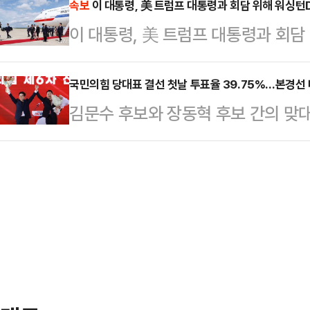
시간) BBC에 따르면 올해 32세로
속보
이 대통령, 美 트럼프 대통령과 회담 위해 워싱턴
다.필리조선소는 지난해 12월 한화그
이 대통령, 美 트럼프 대통령과 회담
4월27일 스카이다이빙을 하던 도중
인수한 곳으로 지난달 한미 관세 협
험이 많은 스카이다이버였던 다마렐이
한 바 있다. 이 대통…
국민의힘 당대표 결선 첫날 투표율 39.75%…본경선 
하산조차 펼치려는 시도를 하지 않았
김문수 후보와 장동혁 후보 간의 맞
작동 상태였다고 한다.다마렐은 50
표의 첫날 투표율이 39.75%로 집
있었고, 사망 …
투표율인 37.51%보다 2.24%p
리위원회는 24일 오전 8시부터 오후
투표율이 39.75%를 기록했다고 밝
일 동시간대 투표율인 37.51%보다 
의힘 전 대표가 당선됐던 지난해 7·2
다는…