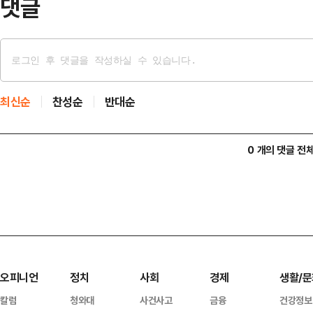
댓글
최신순
찬성순
반대순
0 개의 댓글 전
오피니언
정치
사회
경제
생활/문
칼럼
청와대
사건사고
금융
건강정보