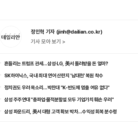
정인혁 기자 (jinh@dailian.co.kr)
기사 모아 보기 >
흔들리는 트럼프 관세…삼성·LG, 美서 돌려받을 돈 얼마?
SK하이닉스, 국내 최대 연어 산란지 '남대천' 복원 착수
정치권도 우려 목소리…박찬대 "K-반도체 멈출 여유 없다"
삼성 주주연대 "총파업·물적분할설 모두 기업가치 훼손 우려"
삼성 파운드리, 美서 대형 고객 확보 박차…수익성 회복 분수령