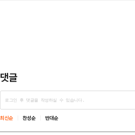
19% 넘게 내리고 있다.25일 한국거
위 10개 증권사의 올해 상반기 연결
이다. 지난달 한국거…
그래피는 공모가(1만5000원) 대비 1
으로 집계됐다. 이는 상반기 실적이 
거래되고 있다. 주가는 하락 출발한 뒤
원)의 약 86%를 차지하는 규모다
떨어졌다.앞서 그래피는 국내외 기
커리지(위탁매매) 수…
희망밴드(1만7000~2만원) 하단 이
가 상단과 하단 미만 가격으로 수요
댓글
최신순
찬성순
반대순