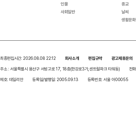
인물
종교
사회일반
날씨
생활문화
최종편집시간: 2026.08.08 22:12
회사소개
편집규약
광고제휴문의
주소 : 서울특별시 용산구 서빙고로 17, 18층(한강로3가,센트럴파크 타워동)
전화 
제호: 데일리안
등록일/발행일: 2005.09.13
등록번호: 서울 아00055