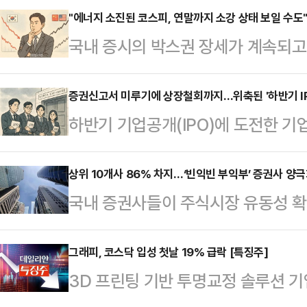
3000~3280선을 제시했다.24일
"에너지 소진된 코스피, 연말까지 소강 상태 보일 수도"
국내 증시의 박스권 장세가 계속되고 
지수는 전 거래일 대비 26.99포인트(
시장에서 해외 ETF가 순위권을 휩쓸
다. 지난주(8월 18~22일) 코스피지
말까지 소강 상태를 보일 수 있다는 
증권신고서 미루기에 상장철회까지…위축된 '하반기 IP
에서 움직였다.도널드 트럼프 미국 
하반기 기업공개(IPO)에 도전한 
ETF로 대응하는 전략이 용이할 것
부과하겠다고 예고해 인공지능(AI) 
포기하고 있다. 올해 7월부터 새로운
따르면 국내 ETF 시장에서 최근 한 달
스에 걸리기 싫은 새내기 기업들이 
상위 10개사 86% 차지…‘빈익빈 부익부’ 증권사 양
위 10위권에는 해외 ETF 9종목이 
국내 증권사들이 주식시장 유동성 
따르면 지난 7월부터 이날까지 상장
상위 10위권을 독식했던 것과 대비
나 대형사 중심의 ‘빈익빈 부익부’ 
기업(스팩 제외)은 닷·아이나비시스
학…
가와 종합금융투자계좌(IMA) 사업자
그래피, 코스닥 입성 첫날 19% 급락 [특징주]
곳으로 집계됐다.같은 기간 신규 상
3D 프린팅 기반 투명교정 솔루션 
욱 심화될 전망이다. 21일 금융감
내 대표 중추신경계 전문기업 명인제