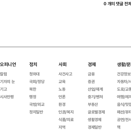
0 개의 댓글 전
오피니언
정치
사회
경제
생활/문
칼럼
청와대
사건사고
금융
건강정보
기자의 눈
국회/정당
교육
증권
자동차/
기고
북한
노동
산업/재계
도로/교
시사만평
행정
언론
중기/벤처
여행/레
국방/외교
환경
부동산
음식/맛
정치일반
인권/복지
글로벌경제
패션/뷰
식품/의료
생활경제
공연/전
지역
경제일반
책