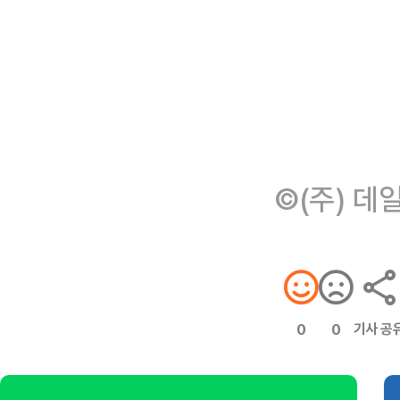
©(주) 데
기사 공
0
0