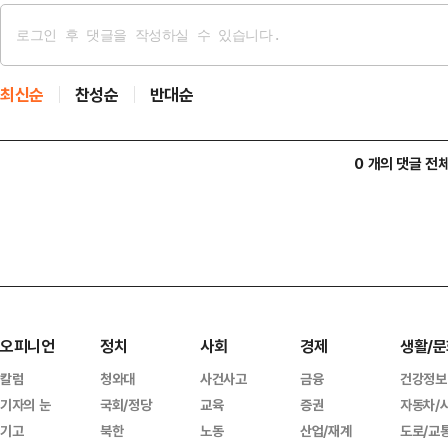
최신순
찬성순
반대순
0 개의 댓글 전
오피니언
정치
사회
경제
생활/문
칼럼
청와대
사건사고
금융
건강정보
기자의 눈
국회/정당
교육
증권
자동차/
기고
북한
노동
산업/재계
도로/교