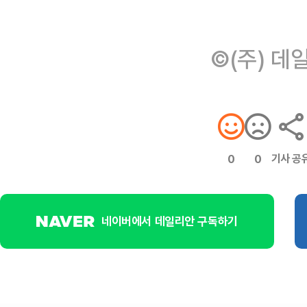
©(주) 데
기사 공
0
0
네이버에서 데일리안 구독하기