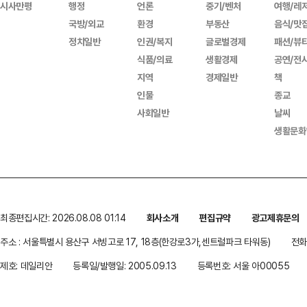
시사만평
행정
언론
중기/벤처
여행/레
국방/외교
환경
부동산
음식/맛
정치일반
인권/복지
글로벌경제
패션/뷰
식품/의료
생활경제
공연/전
지역
경제일반
책
인물
종교
사회일반
날씨
생활문화
최종편집시간: 2026.08.08 01:14
회사소개
편집규약
광고제휴문의
주소 : 서울특별시 용산구 서빙고로 17, 18층(한강로3가,센트럴파크 타워동)
전화 
제호: 데일리안
등록일/발행일: 2005.09.13
등록번호: 서울 아00055