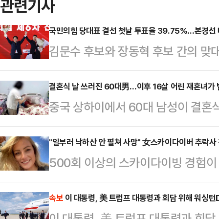
관련기사
국민의힘 당대표 결선 첫날 투표율 39.75%…본경선 
김문수 후보와 장동혁 후보 간의 맞
표의 첫날 투표율이 39.75%로 집
투표율인 37.51%보다 2.24%p
결혼식 날 쓰러진 60대男…이후 16살 어린 재혼녀가 
중국 상하이에서 60대 남성이 결혼
리위원회는 24일 오전 8시부터 오후
16살 연하 아내가 남성의 계좌에서
투표율이 39.75%를 기록했다고 밝
시간) 홍콩 사우스차이나모닝포스트(
"일부러 낙하산 안 펼쳐 사망" 女스카이다이버 추락사
일 동시간대 투표율인 37.51%보다 
500회 이상의 스카이다이빙 경험이 
남성 왕씨(61)는 20여년 전 이혼 후
의힘 전 대표가 당선됐던 지난해 7·2
사건을 수사한 결과 스스로 목숨을 끊
하 여성 런 팡(45)과 재혼했다.당
다는…
시간) BBC에 따르면 올해 32세로
속보
이 대통령, 美 트럼프 대통령과 회담 위해 워싱턴
나이든 남성은 연금, 재산, 이주 혜택
이 대통령, 美 트럼프 대통령과 회담