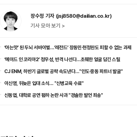
장수정 기자 (jsj8580@dailian.co.kr)
기사 모아 보기 >
‘아는맛’ 된 두뇌 서바이벌…‘레전드’ 장동민·현정완도 피할 수 없는 과제
‘메이드 인 코리아2’ 정우성, 반격 나선다…초췌한 얼굴 담긴 스틸
CJ ENM, 하반기 글로벌 공략 속도낸다…"인도·중동 파트너 발굴"
이신영, 뒤늦은 입대 소식… "신병교육 수료"
신동엽, 대학로 공연 폄하 논란 사과 "경솔한 발언 죄송"