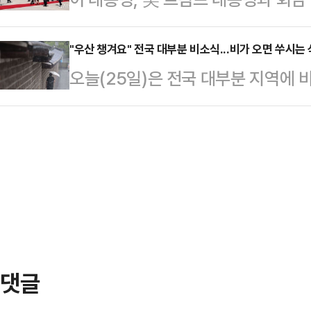
4월27일 스카이다이빙을 하던 도중
려했고, 왕씨의 어머니 역시 "나이 차
험이 많은 스카이다이버였던 다마렐이
"우산 챙겨요" 전국 대부분 비소식...비가 오면 쑤시는 
하산조차 펼치려는 시도를 하지 않았
오늘(25일)은 전국 대부분 지역에 
작동 상태였다고 한다.다마렐은 50
새벽부터 인천·경기서해안과 충남서
있었고, 사망 …
터 그 밖의 수도권과 충남권, 오후부
에 비가 내린다.내일까지 예상 강수량
㎜ ▲강원북부내륙·산지 20~80㎜
▲광주·전남, 전북 10~60㎜이다
가 내리겠다. 소나기에 의한 예상 
내륙 5~40㎜ ▲제…
댓글