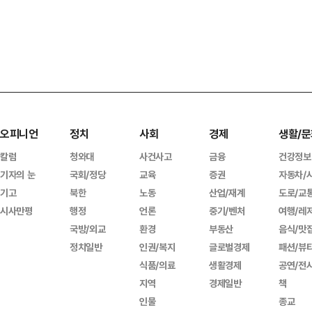
오피니언
정치
사회
경제
생활/문
칼럼
청와대
사건사고
금융
건강정보
기자의 눈
국회/정당
교육
증권
자동차/
기고
북한
노동
산업/재계
도로/교
시사만평
행정
언론
중기/벤처
여행/레
국방/외교
환경
부동산
음식/맛
정치일반
인권/복지
글로벌경제
패션/뷰
식품/의료
생활경제
공연/전
지역
경제일반
책
인물
종교