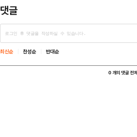
다.208cm 장신 미…
댓글
최신순
찬성순
반대순
0 개의 댓글 전