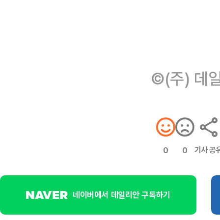
©(주) 데
기사 공
0
0
네이버에서 데일리안 구독하기