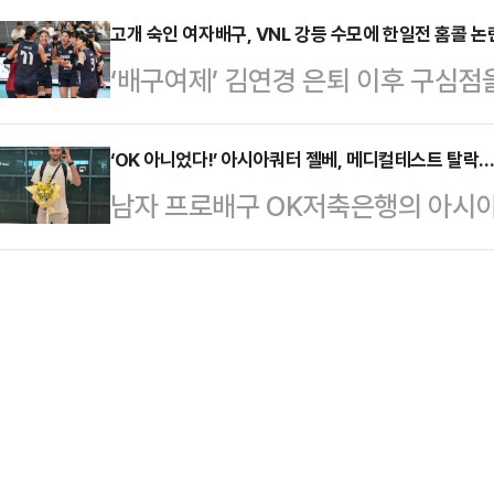
다음날인 지난 16일에 열린 역대 1
치는 지난해 11월 경북 …
밝혔다.협약식에는 조원태 한국배구연
고개 숙인 여자배구, VNL 강등 수모에 한일전 홈콜 논
한 일본 상대로 풀세트 접전 끝에 이
‘배구여제’ 김연경 은퇴 이후 구심점
서홍 농협경제지주 대표이사, 대한
심판이 네 차례나 한국에 유리하게 판
제대회에서도 아쉬움을 남겼다.페르
여러 관계자들이 참석해 자리를 빛냈
치 못한 뒷맛을 남겼다.실…
난 17일 경남 진주체육관에서 열린
‘OK 아니었다!’ 아시아쿼터 젤베, 메디컬테스트 탈락
추세를 완화하기 위해 농협이 추진하
남자 프로배구 OK저축은행의 아시아
자배구대회 5차전에서 체코에 세트스코어
이다. 양 기관은 ▲아침밥 먹기 운동
명 젤베)가 메디컬 테스트를 통과하
완패했다.이로써 한국은 1승 4패로 
의 건강한 식습관 형성…
월 열린 2025 한국배구연맹(KOV
2025 국제배구연맹(FIVB) 발리볼
선발한 젤베가 메디컬 테스트 결과, 
개 참가국 중 최하위를 기록하며 강
돼 최종적으로 계약을 무효화하기로 
명예회…
은행은 조속히 대체 선수를 검토해 영
행된 남자부 아시아쿼터 드래프트에