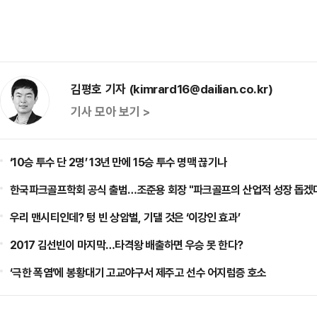
김평호 기자 (kimrard16@dailian.co.kr)
기사 모아 보기 >
‘10승 투수 단 2명’ 13년 만에 15승 투수 명맥 끊기나
한국파크골프학회 공식 출범…조준용 회장 "파크골프의 산업적 성장 돕겠
우리 맨시티인데? 텅 빈 상암벌, 기댈 것은 ‘이강인 효과’
2017 김선빈이 마지막…타격왕 배출하면 우승 못 한다?
‘극한 폭염’에 봉황대기 고교야구서 제주고 선수 어지럼증 호소