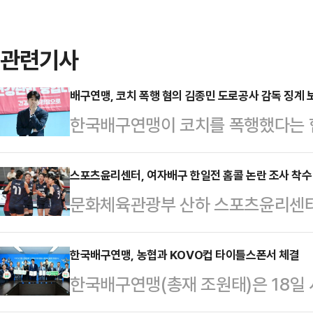
관련기사
배구연맹, 코치 폭행 혐의 김종민 도로공사 감독 징계 
한국배구연맹이 코치를 폭행했다는 
감독에 대한 징계를 보류했다.한국배
상벌위원회를 열고 “양측이 제출한 
스포츠윤리센터, 여자배구 한일전 홈콜 논란 조사 착수
문화체육관광부 산하 스포츠윤리센터가
판단을 보류하기로 했다”고 밝혔다.
비테이셔널 진주 국제여자배구대회 
조사가 진행 중인 점을 고려했다”면서
배구계에 따르면 해당 경기 심판을
한국배구연맹, 농협과 KOVO컵 타이틀스폰서 체결
상벌위를 다시 개최하기로 했다”고 
한국배구연맹(총재 조원태)은 18일
터에 접수됐고, 담당 조사관이 조사
월 김 감독으로부터 폭행과 직장 내
서 농협과 ‘쌀 소비 촉진을 위한 아