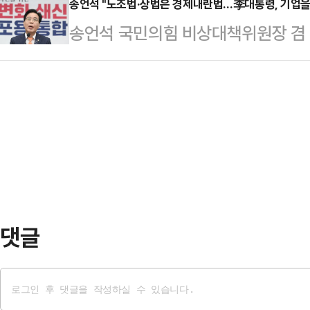
은 대내외 정치용으로 규정한다. 한반
송언석 "노조법·상법은 경제내란법…李대통령, 기업을
관에서는 모유 1온스당 1달러(약 1
송언석 국민의힘 비상대책위원장 겸 
김정은 자신에게 돌리려는 것으로 본
양이 점점 더 많아지자 SNS에 이를
과 상법을 '경제내란법'이라고 지칭하
및 한반도 평화를 위해 가능한 노력을
만들기…
녀쯤으로 착각하는 것 아니냐"라고 
하면서 내년 지자체 선거 승리를 목
회에서 열린 원내대책회의에서 "내일(
있다. 문재인으로부터 호되게 당했기
법인 노조법과 상법 등은 기업을 해
사도’ 같은 언변…
릴, 한마디로 경제내란법"이라고 지
에도 노란봉투법(노동조합법 2·3조 
하고 있다. 민주당은 오는…
댓글