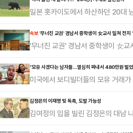
일본 홋카이도에서 하산하던 20대 
진 채 발견됐다.18일 NHK 등 현지
께 홋카이도 동부 라우스다케산을 찾은
속보
'무너진 교권' 경남서 중학생이 女교사 밀쳐 전치 
'무너진 교권' 경남서 중학생이 女교사
실종됐다.당시 친구와 함께 등산을 갔
다. 그러던 중 갑자기 소리를 지르며
"모유 사겠다는 남자들…열심히 짜내서 480만원 벌
으로 끌려갔다.친구는 곰을 쫓기 위
미국에서 보디빌더들의 모유 거래가 확
은 경찰과 구조대가 수색에 나섰지만 
충제'라는 인식이 퍼지고 있기 때문이
소다는 …
켄지 스텔리(23)는 보디빌더들에게
김정은의 이재명 빚 독촉, 도발 가능성
김여정의 입을 빌린 김정은의 대남 
출신인 스텔리는 둘째 아이를 낳은 
행태에 불만이 크기 때문이다.첫째,
타이니 트레저스(Tiny Treasure