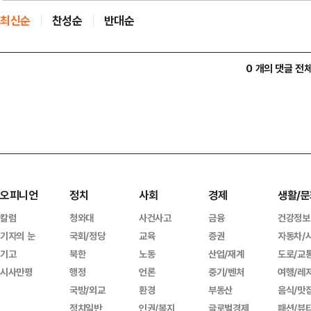
최신순
찬성순
반대순
0 개의 댓글 전
오피니언
정치
사회
경제
생활/문
칼럼
청와대
사건사고
금융
건강정보
기자의 눈
국회/정당
교육
증권
자동차/
기고
북한
노동
산업/재계
도로/교
시사만평
행정
언론
중기/벤처
여행/레
국방/외교
환경
부동산
음식/맛
정치일반
인권/복지
글로벌경제
패션/뷰