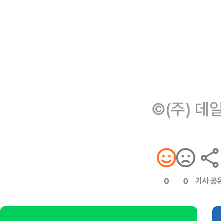
©(주) 데
기사 공
0
0