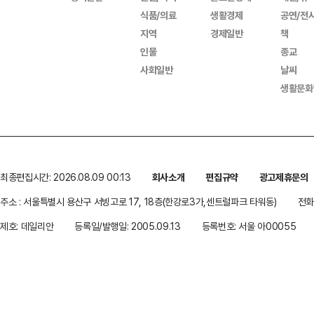
식품/의료
생활경제
공연/전
지역
경제일반
책
인물
종교
사회일반
날씨
생활문화
최종편집시간: 2026.08.09 00:13
회사소개
편집규약
광고제휴문의
주소 : 서울특별시 용산구 서빙고로 17, 18층(한강로3가,센트럴파크 타워동)
전화 
제호: 데일리안
등록일/발행일: 2005.09.13
등록번호: 서울 아00055