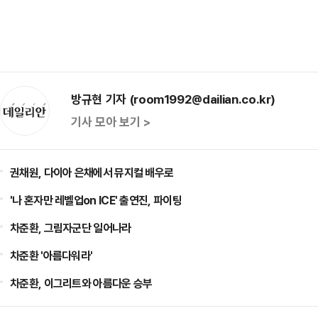
방규현 기자 (room1992@dailian.co.kr)
기사 모아 보기 >
권채원, 다이아 은채에서 뮤지컬 배우로
'나 혼자만 레벨업on ICE' 출연진, 파이팅
차준환, 그림자군단 일어나라
차준환 '아름다워라'
차준환, 이그리트와 아름다운 승부