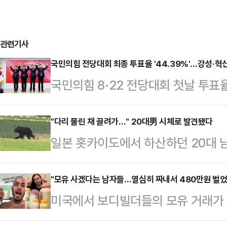
관련기사
국민의힘 전당대회 최종 투표율 '44.39%'…강성·혁
국민의힘 8·22 전당대회 첫날 투표
난해 7·22 전당대회 최종 투표율인 (
다.21일 당 전당대회 선거관리위원회
"다리 물린 채 끌려가…" 20대男 시체로 발견됐다
일본 홋카이도에서 하산하던 20대 
된 선거인단 투표에는 75만3076명 
진 채 발견됐다.18일 NHK 등 현지
일과 자동응답시스템(ARS) 투표를 
께 홋카이도 동부 라우스다케산을 찾은
"모유 사겠다는 남자들…열심히 짜내서 480만원 벌
선출됐던 7·22 전당대회(48.51%
미국에서 보디빌더들의 모유 거래가 확
실종됐다.당시 친구와 함께 등산을 갔
전당대회의 48.51%를 넘어서지 
충제'라는 인식이 퍼지고 있기 때문이
다. 그러던 중 갑자기 소리를 지르며