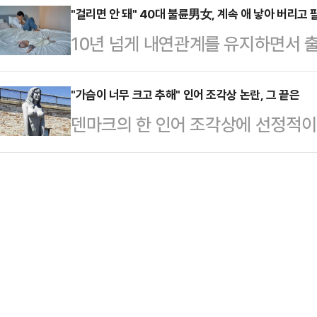
켄지 스텔리(23)는 보디빌더들에게
"걸리면 안 돼" 40대 불륜男女, 계속 애 낳아 버리고
으로 끌려갔다.친구는 곰을 쫓기 위
10년 넘게 내연관계를 유지하면서 
출신인 스텔리는 둘째 아이를 낳은 
은 경찰과 구조대가 수색에 나섰지만 
40대 남녀가 징역형을 선고받았다.
타이니 트레저스(Tiny Treasure
소다는 …
는 아동복지법 위반(아동매매, 아동유
"가슴이 너무 크고 추해" 인어 조각상 논란, 그 끝은
관에서는 모유 1온스당 1달러(약 1
덴마크의 한 인어 조각상에 선정적
게 징역 1년 2개월을, 여성 B씨에
양이 점점 더 많아지자 SNS에 이를
다.4일(현지시간) 영국 가디언에 
고 밝혔다. 이들 모두에게 아동학대 
만들기…
근 '드라고르 요새' 앞에 설치된 '큰
기관에 3년간 취업제한도 명령했다.
인 요새와 어울리지 않는다는 이유를
2013년과 2018년 각각 남아와 
는 이 조각상은 코펜하겐 해변의 바
병원비 대…
는 달리 가슴 부분이 강조돼 있어 
리티켄의 미술 평론가 마티아스 크리