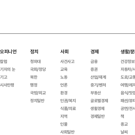
오피니언
정치
사회
경제
생활/문
칼럼
청와대
사건사고
금융
건강정보
기자의 눈
국회/정당
교육
증권
자동차/
기고
북한
노동
산업/재계
도로/교
시사만평
행정
언론
중기/벤처
여행/레
국방/외교
환경
부동산
음식/맛
정치일반
인권/복지
글로벌경제
패션/뷰
식품/의료
생활경제
공연/전
지역
경제일반
책
인물
종교
사회일반
날씨