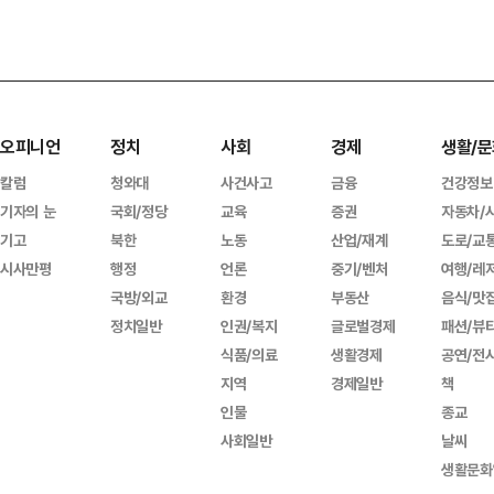
오피니언
정치
사회
경제
생활/문
칼럼
청와대
사건사고
금융
건강정보
기자의 눈
국회/정당
교육
증권
자동차/
기고
북한
노동
산업/재계
도로/교
시사만평
행정
언론
중기/벤처
여행/레
국방/외교
환경
부동산
음식/맛
정치일반
인권/복지
글로벌경제
패션/뷰
식품/의료
생활경제
공연/전
지역
경제일반
책
인물
종교
사회일반
날씨
생활문화