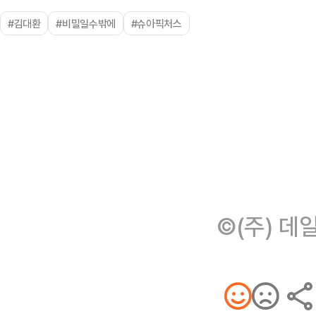
#김대환
#비밀일수밖에
#슈아픽처스
©(주) 데