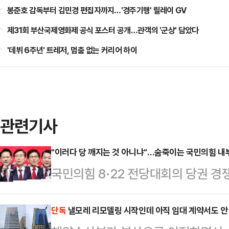
봉준호 감독부터 김민경 편집자까지…'경주기행' 릴레이 GV
제31회 부산국제영화제 공식 포스터 공개…관객의 '군상' 담았다
'데뷔 6주년' 트레저, 멈춤 없는 커리어 하이
관련기사
"이러다 당 깨지는 것 아니냐"…숨죽이는 국민의힘 내부
국민의힘 8·22 전당대회의 당권 경
격화되는 모양새다. 계엄과 탄핵을 
이 극으로 치닫고 있다. 당권 경쟁
단독
낼모레 리모델링 시작인데 아직 임대 계약서도 안 