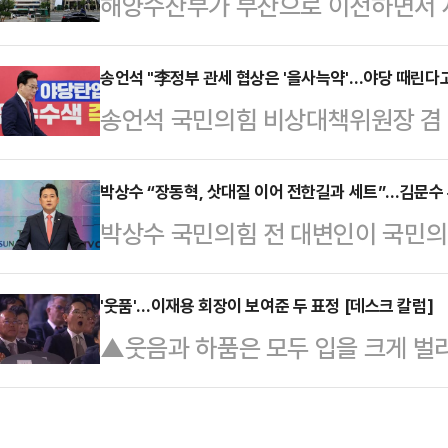
해양수산부가 부산으로 이전하면서 사
당 안팎에선 당이 쪼개지는 이른바 '
결하지 않은 것으로 확인됐다. 다음
새다. 어떤 후보가 당권을 잡느냐에 
칫 시간에 쫓겨 불합리한 계약을 체
송언석 "李정부 관세 협상은 '을사늑약'…야당 때린다
구가 분출될 가능성도 있는 만큼, 
송언석 국민의힘 비상대책위원장 겸
는 연내 부산 이전을 위해 부산시 동
다.국민의힘 당권주자인 조경태 후보
미국 원전기업 웨스팅하우스 간 합의
빌딩)과 협성빌딩(협성웨딩뷔페)을 임
후보를 향해 …
라는 정치적 선동을 가하고 있다"고 
박상수 “장동혁, 삿대질 이어 전한길과 세트”…김문수
를, 협성빌딩은 6개 층을 사용한다는
박상수 국민의힘 전 대변인이 국민의
라고 한다면 3500억불 투자와 10
한 내용을 공식 발표했다.그로부터 한
표 후보가 충청·호남권 합동연설회에
지, 간·쓸개까지 다 내준 이재명 정
당 건물들에 대한…
롭게 만들었다”고 직격했다.박상수 
'웃품'…이재용 회장이 보여준 두 표정 [데스크 칼럼]
다.송언석 비대위원장은 21일 오전
▲웃음과 하품은 모두 입을 크게 벌리
안TV 정치 시사 프로그램 ‘나라가T
위원회의에서 "올해 1월 한전·한수
을 다루는 방식은 극명히 다르다. 
에 대해 안철수 후보에게 백지 위임
전 수주뿐 아니라 K-원전…
고 대화를 이어가게 한다. 조직에서, 
다.“현재 공은 안철수 후보에게 넘