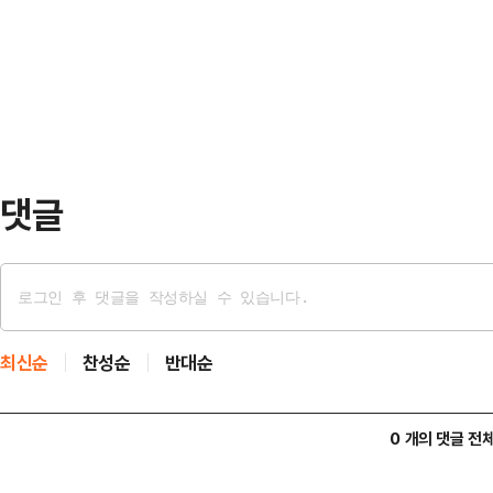
로를 이해하고 신뢰를 쌓는 연결고리가
회의적인 입장”이라고 설명했다. 이어
중력이 떨어지면 몸이 알아서 하품을
거로 결선에 올라갈 수 …
을 지어내면서도 하품만큼은 숨기려 
이재명 대통령의 국민임명식에 참석
고 하품을 하는 장면이…
댓글
최신순
찬성순
반대순
0 개의 댓글 전