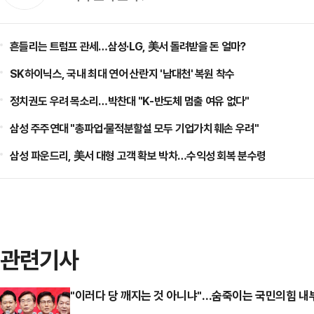
흔들리는 트럼프 관세…삼성·LG, 美서 돌려받을 돈 얼마?
SK하이닉스, 국내 최대 연어 산란지 '남대천' 복원 착수
정치권도 우려 목소리…박찬대 "K-반도체 멈출 여유 없다"
삼성 주주연대 "총파업·물적분할설 모두 기업가치 훼손 우려"
삼성 파운드리, 美서 대형 고객 확보 박차…수익성 회복 분수령
관련기사
"이러다 당 깨지는 것 아니냐"…숨죽이는 국민의힘 내부