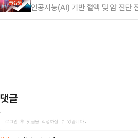
인공지능(AI) 기반 혈액 및 암 진단
라고 한다면 3500억불 투자와 10
‘나라가TV’ 생방송에서 “민주당과 
다.21일 한국거래소에 따르면 이날 오
지, 간·쓸개까지 다 내준 이재명 정
자신들 내부의 권력투…
비 19.29%(355원) 오른 219
다.송언석 비대위원장은 21일 오전
2390원까지 치솟았다.이는 마이크
위원회의에서 "올해 1월 한전·한수
게이츠재단(이하 게이츠재단) 이사장
전 수주뿐 아니라 K-원전…
가운데 노을이 게이츠 재단과의 미팅
된다.노을은 이날 “지난 20일 게
글로벌 …
댓글