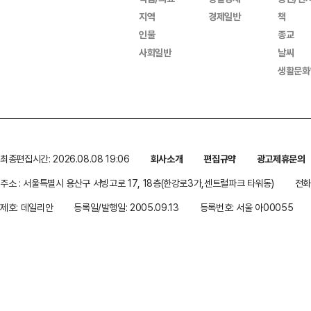
지역
경제일반
책
인물
종교
사회일반
날씨
생활문화
최종편집시간: 2026.08.08 19:06
회사소개
편집규약
광고제휴문의
주소 : 서울특별시 용산구 서빙고로 17, 18층(한강로3가,센트럴파크 타워동)
전화 
제호: 데일리안
등록일/발행일: 2005.09.13
등록번호: 서울 아00055