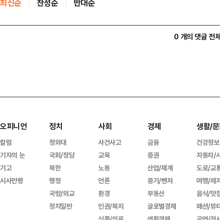
최신순
찬성순
반대순
0 개의 댓글 전
오피니언
정치
사회
경제
생활/문
칼럼
청와대
사건사고
금융
건강정보
기자의 눈
국회/정당
교육
증권
자동차/
기고
북한
노동
산업/재계
도로/교
시사만평
행정
언론
중기/벤처
여행/레
국방/외교
환경
부동산
음식/맛
정치일반
인권/복지
글로벌경제
패션/뷰
식품/의료
생활경제
공연/전