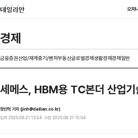
오피
경제
금융
증권
산업/재계
중기/벤처
부동산
글로벌경제
생활경제
경제일반
세메스, HBM용 TC본더 산업기술
정인혁 기자 (jinh@dailian.co.kr)
입력 2025.08.21 13:54 수정 2025.08.21 13:54