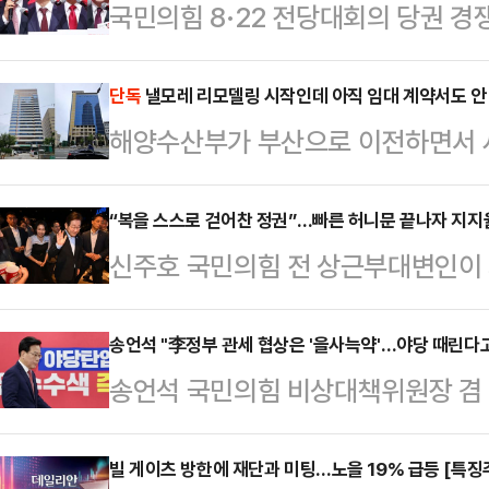
국민의힘 8·22 전당대회의 당권 경
격화되는 모양새다. 계엄과 탄핵을 
이 극으로 치닫고 있다. 당권 경쟁
단독
낼모레 리모델링 시작인데 아직 임대 계약서도 안 
해양수산부가 부산으로 이전하면서 사
당 안팎에선 당이 쪼개지는 이른바 '
결하지 않은 것으로 확인됐다. 다음
새다. 어떤 후보가 당권을 잡느냐에 
칫 시간에 쫓겨 불합리한 계약을 체
“복을 스스로 걷어찬 정권”…빠른 허니문 끝나자 지지
구가 분출될 가능성도 있는 만큼, 
신주호 국민의힘 전 상근부대변인이 
는 연내 부산 이전을 위해 부산시 동
다.국민의힘 당권주자인 조경태 후보
을 두고 “정권 초반의 복을 스스로 
빌딩)과 협성빌딩(협성웨딩뷔페)을 임
후보를 향해 …
히 조국·윤미향 사면, 더불어민주당
송언석 "李정부 관세 협상은 '을사늑약'…야당 때린다
를, 협성빌딩은 6개 층을 사용한다는
송언석 국민의힘 비상대책위원장 겸
정책 혼선 등이 원인이라고 분석했다
한 내용을 공식 발표했다.그로부터 한
미국 원전기업 웨스팅하우스 간 합의
카르텔을 형성했다는 민심의 분노가 
당 건물들에 대한…
라는 정치적 선동을 가하고 있다"고 
빌 게이츠 방한에 재단과 미팅…노을 19% 급등 [특징
부대변인은 지난 18일 자신이 진행