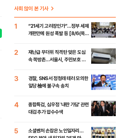
사회 많이 본 기사
1
“21세기 고려장인가”…정부 세제
개편안에 원성 폭발 등 [8/6(목)
데일리안 퇴근길뉴스]
2
재난급 무더위 직격탄 맞은 도심
속 쪽방촌…서울시, 주민보호 대
책 강화 [데일리안이 간다 156]
3
경찰, SNS서 정청래 테러 모의한
일당 檢에 불구속 송치
4
종합특검, 심우정 '내란 가담' 관련
대검 추가 압수수색
5
소셜벤처 손잡은 노인일자리…