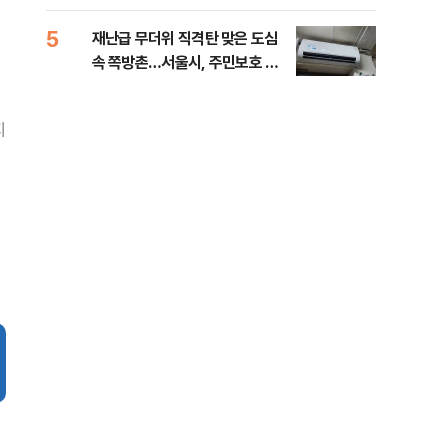
5
10
재난급 무더위 직격탄 맞은 도심
대우
속 쪽방촌…서울시, 주민보호 대
임 
책 강화 [데일리안이 간다 156]
지