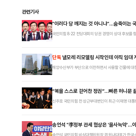
관련기사
"이러다 당 깨지는 것 아니냐"…숨죽이는 국
국민의힘 8·22 전당대회의 당권 경쟁이 상대 후보를 
명성 경쟁이 극으로 치닫고 있다. 당권 경쟁이 이처럼
고개를 드는 모양새다. 어떤 후보가 당권을 잡느냐에 따
숨죽이며 지켜보는 모양새다.국민의힘 당권주자인 조경태
단독
낼모레 리모델링 시작인데 아직 임대 계
해양수산부가 부산으로 이전하면서 사용할 건물에 대한 
황에 자칫 시간에 쫓겨 불합리한 계약을 체결하는 게 
빌딩(옛 DGB생명빌딩)과 협성빌딩(협성웨딩뷔페)을 임
수부는 지난달 10일 이러한 내용을 공식 발표했다.그로
“복을 스스로 걷어찬 정권”…빠른 허니문 
신주호 국민의힘 전 상근부대변인이 최근 이재명 대통령
했다.특히 조국·윤미향 사면, 더불어민주당 인사의 주
서 자기들만의 카르텔을 형성했다는 민심의 분노가 반영
의 정치 시사 프로그램 ‘나라가TV’ 생방송에서 “민
송언석 "李정부 관세 협상은 '을사늑약'…
송언석 국민의힘 비상대책위원장 겸 원내대표가 한국수