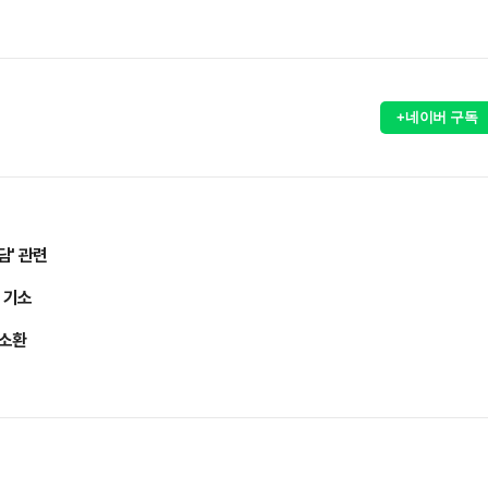
+네이버 구독
담' 관련
 기소
 소환