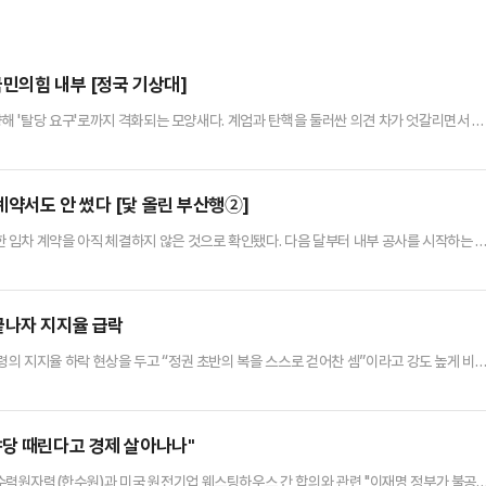
민의힘 내부 [정국 기상대]
향해 '탈당 요구'로까지 격화되는 모양새다. 계엄과 탄핵을 둘러싼 의견 차가 엇갈리면서 선
 극단적인 상황으로 변모되면서 당 안팎에선 당이 쪼개지는 이른바 '분당(分黨)' 우려까지
라 일부 의원들을 향한 탈당 및 제명 요구가 분출될 가능성도 있는 만큼, 당내에선 상황을
 후보는 20일 YTN라디오에 출연해 장동혁 후보를 향해 …
약서도 안 썼다 [닻 올린 부산행②]
임차 계약을 아직 체결하지 않은 것으로 확인됐다. 다음 달부터 내부 공사를 시작하는 
아니냐는 우려가 나온다.해수부는 연내 부산 이전을 위해 부산시 동구 수정동에 위치한 IM
차하기로 했다. IM빌딩은 19층 전체를, 협성빌딩은 6개 층을 사용한다는 계획이다. 해
부터 한 달 열흘이 지난 20일 현재 해수부는 해당 건물들에 대한…
끝나자 지지율 급락
의 지지율 하락 현상을 두고 “정권 초반의 복을 스스로 걷어찬 셈”이라고 강도 높게 비
식 차명거래 의혹, 양도소득세 정책 혼선 등이 원인이라고 분석했다. “국민을 위하는 척하
된 결과”라는 설명이다.신주호 전 부대변인은 지난 18일 자신이 진행하는 데일리안TV
주당과 이재명 정권은 국민을 위한 정치가 아니라 자신들 내부의 권력투…
야당 때린다고 경제 살아나나"
력원자력(한수원)과 미국 원전기업 웨스팅하우스 간 합의와 관련 "이재명 정부가 불공