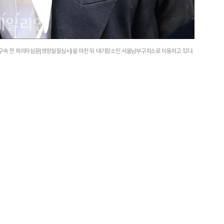
 구속 전 피의자심문(영장실질심사)을 마친 뒤 대기장소인 서울남부구치소로 이동하고 있다.