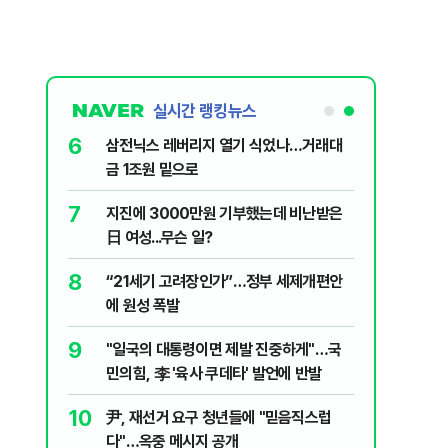
실시간 랭킹뉴스
6
신과 압수수
삼전닉스 레버리지 열기 식었나…거래대
금 1조원 밑으로
7
 의식했
지진에 3000만원 기부했는데 비난받은
낮춰야"
日 여성...무슨 일?
8
체 밸류체인
“21세기 고려장인가”…정부 세제개편안
에 원성 폭발
9
 떠오른
"일국의 대통령이면 제발 진중하게"…국
민의힘, 李 '육사 쿠데타' 발언에 반발
10
리마켓 시
尹, 재선거 요구 청년들에 "믿음직스럽
다"…옥중 메시지 공개