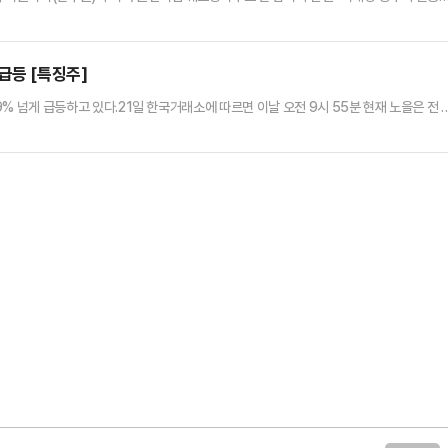
 "이 협약이 불리한 협약이라고 한다면 3500억불 투자와 1000억불 구매에 자동차·철
세 협상은 을사늑약"이라고 강조했다.송언석 비대위원장은 21일 오전 서울 여의도 중앙당
수원과 웨스팅하우스 사이의 합의는 체코 원전 수주뿐 아니라 K-원전…
급등 [특징주]
19% 넘게 급등하고 있다.21일 한국거래소에 따르면 이날 오전 9시 55분 현재 노을은 전 
되고 있다. 장중에는 상한가인 2390원까지 치솟았다.이는 마이크로소프트(MS) 창업자 겸
 게이츠가 3년 만에 한국을 방문한 가운데 노을이 게이츠 재단과의 미팅 소식을 전하자
일 게이츠재단과 라이트재단이 공동으로 주최한 글로벌 …