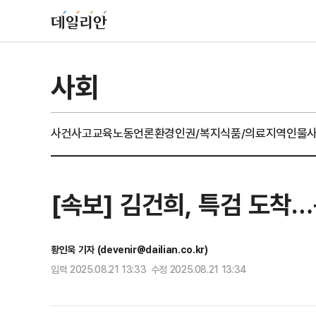
사회
사건사고
교육
노동
언론
환경
인권/복지
식품/의료
지역
인물
[속보] 김건희, 특검 도착…
황인욱 기자 (devenir@dailian.co.kr)
입력 2025.08.21 13:33 수정 2025.08.21 13:34