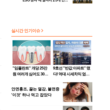
ESG 분야 새 일자리 25개 만든
다
상
판
면
정