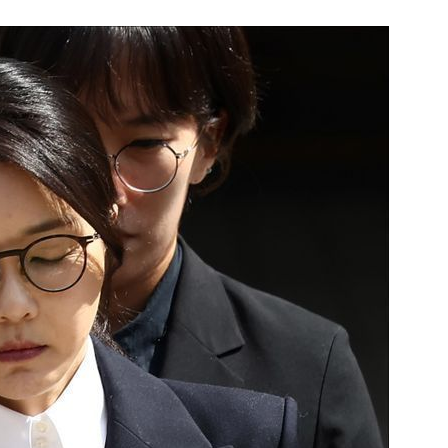
1
[속보] 종합특검, 대검 정보통
색…심우정 '내란 가담' 관련
2
李대통령, 20대 지지율 하락
나…"청년 보편적 지원 문턱 
3
삼전닉스 올인은 금물…“반도
분산 필요”
4
기껏 생수 보냈더니 "화장실 물
다"...日 누리꾼 발언 ‘역풍’
5
SK하이닉스 하한가라고?…프
초가 논란 재점화