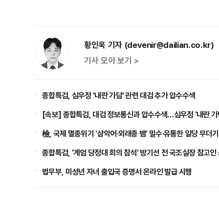
황인욱 기자 (devenir@dailian.co.kr)
기사 모아 보기 >
종합특검, 심우정 '내란 가담' 관련 대검 추가 압수수색
[속보] 종합특검, 대검 정보통신과 압수수색…심우정 '내란 가
檢, 국제 멸종위기 '샴악어·외래종 뱀' 밀수·유통한 일당 무더기
종합특검, '계엄 당정대 회의 참석' 방기선 전 국조실장 참고인
법무부, 미성년 자녀 출입국 증명서 온라인 발급 시행