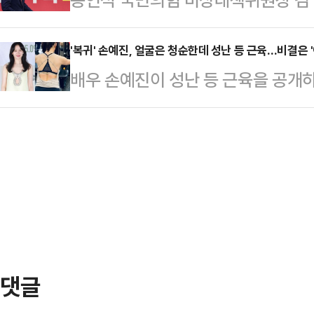
정책 혼선 등이 원인이라고 분석했다
한 내용을 공식 발표했다.그로부터 한
미국 원전기업 웨스팅하우스 간 합의
카르텔을 형성했다는 민심의 분노가 
당 건물들에 대한…
라는 정치적 선동을 가하고 있다"고 
'복귀' 손예진, 얼굴은 청순한데 성난 등 근육…비결은 '
부대변인은 지난 18일 자신이 진행
배우 손예진이 성난 등 근육을 공개
라고 한다면 3500억불 투자와 10
‘나라가TV’ 생방송에서 “민주당과 
개인 SNS에 영화 '어쩔 수가 없다
지, 간·쓸개까지 다 내준 이재명 정
자신들 내부의 권력투…
빠진 모습을 게재했다. 손예진은 '어
다.송언석 비대위원장은 21일 오전
한다. 지난 2022년 아들을 출산한 
위원회의에서 "올해 1월 한전·한수
와 등을 드러낸 손예진은 선명한 근
전 수주뿐 아니라 K-원전…
은 지난해에도 복귀를 앞두고 러닝을
시선을 끌었다.당시 손예진은 1시간 7
공개…
댓글