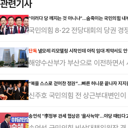
관련기사
"이러다 당 깨지는 것 아니냐"…숨죽이는 국민의힘 내부
국민의힘 8·22 전당대회의 당권 경
격화되는 모양새다. 계엄과 탄핵을 
이 극으로 치닫고 있다. 당권 경쟁
단독
낼모레 리모델링 시작인데 아직 임대 계약서도 안 
해양수산부가 부산으로 이전하면서 사
당 안팎에선 당이 쪼개지는 이른바 '
결하지 않은 것으로 확인됐다. 다음
새다. 어떤 후보가 당권을 잡느냐에 
칫 시간에 쫓겨 불합리한 계약을 체
“복을 스스로 걷어찬 정권”…빠른 허니문 끝나자 지지
구가 분출될 가능성도 있는 만큼, 
신주호 국민의힘 전 상근부대변인이 
는 연내 부산 이전을 위해 부산시 동
다.국민의힘 당권주자인 조경태 후보
을 두고 “정권 초반의 복을 스스로 
빌딩)과 협성빌딩(협성웨딩뷔페)을 임
후보를 향해 …
히 조국·윤미향 사면, 더불어민주당
송언석 "李정부 관세 협상은 '을사늑약'…야당 때린다
를, 협성빌딩은 6개 층을 사용한다는
송언석 국민의힘 비상대책위원장 겸