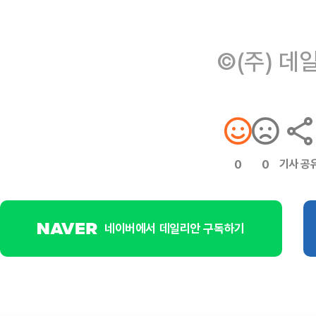
©(주) 데
기사 공
0
0
네이버에서 데일리안 구독하기