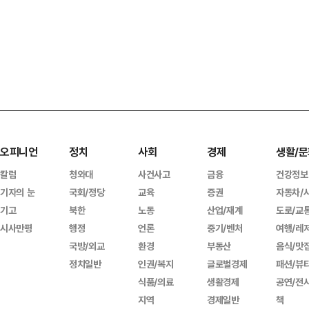
오피니언
정치
사회
경제
생활/문
칼럼
청와대
사건사고
금융
건강정보
기자의 눈
국회/정당
교육
증권
자동차/
기고
북한
노동
산업/재계
도로/교
시사만평
행정
언론
중기/벤처
여행/레
국방/외교
환경
부동산
음식/맛
정치일반
인권/복지
글로벌경제
패션/뷰
식품/의료
생활경제
공연/전
지역
경제일반
책