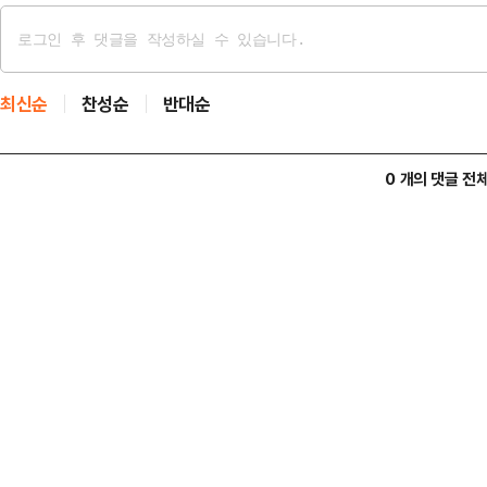
최신순
찬성순
반대순
0 개의 댓글 전