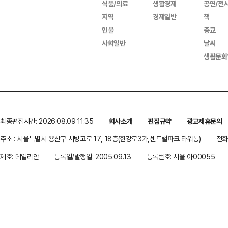
식품/의료
생활경제
공연/전
지역
경제일반
책
인물
종교
사회일반
날씨
생활문화
최종편집시간: 2026.08.09 11:35
회사소개
편집규약
광고제휴문의
주소 : 서울특별시 용산구 서빙고로 17, 18층(한강로3가,센트럴파크 타워동)
전화 
제호: 데일리안
등록일/발행일: 2005.09.13
등록번호: 서울 아00055