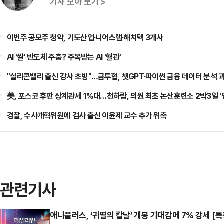
기사 모아 보기 >
이번주 공모주 청약, 기도산업·니어스랩·해치텍 3개사
AI '쌀' 반도체 주춤? 주목받는 AI '혈관'
"실리콘밸리 출신 강사 초빙"…금투협, 챗GPT·파이썬 금융 데이터 분석 
美, 포스코 후판 상계관세 1%대…천하람, 의원 최초 논산훈련소 2박3일 '
경찰, 수사개혁위원에 검사 출신 이윤제 교수 추가 위촉
관련기사
애니플러스, ‘귀멸의 칼날’ 개봉 기대감에 7% 강세 [