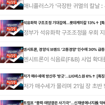
애니플러스가 ‘극장판 귀멸의 칼날 :
고 있다.21일 한국거래소에 따르면 
전 거래일 대비 7.01%(390원) 
석유화학 구조조정 기대감에…롯데케미칼 13%↑ [특
정부가 석유화학 구조조정을 우회 지원
6430원까지 치솟아 52주 신고가를
가 오름세를 보이고 있다.한국거래소에
애니메이션 ‘극장판 귀멸의 칼날 : 
시장에서 롯데케미칼은 전 거래일 대비
엔시트론, 경양식 브랜드 ‘고동경양’ 인수에 30% 급등
다는 소식에 투심이 몰린 것으로 풀이
엔시트론이 식음료(F&B) 사업 확대
장중 한때 7만1200원에 거래되기도 
오는 22일 국내 개봉되며, 예매율은 
인수했다는 소식에 상한가를 기록했다
LG화학(5.82%), 금호석유화학(4.
10시 30분 현재 엔시트론은 전 거래
저가 매수세에 방산주 '방긋'…LIG넥스원 6%↑ [특징
(2.31%) 등도 일제히 오르고 있다
저가 매수세가 몰리며 21일 장 초반
423원에 거래되고 있다.엔시트론
조개편을 돕기 위해 채권금융사들이
래소에 따르면, 이날 오전 9시 17분
니 지분 73.3%를 취득해 계열사로
명…
보다 6.09% 오른 50만5000원에
트럼프 “풍력·태양광은 사기극”…신재생에너지株 약세
이 호조세를 보이고 있어 지분 인수