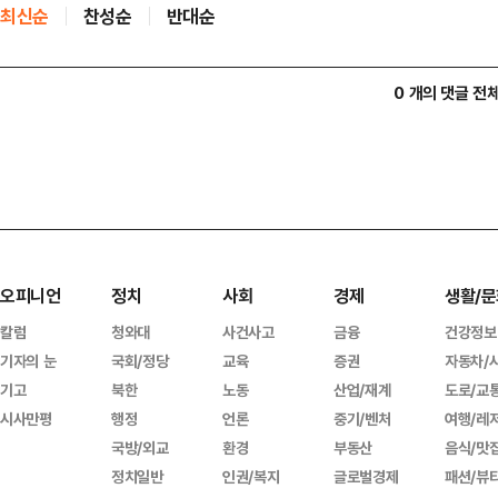
최신순
찬성순
반대순
0 개의 댓글 전
오피니언
정치
사회
경제
생활/문
칼럼
청와대
사건사고
금융
건강정보
기자의 눈
국회/정당
교육
증권
자동차/
기고
북한
노동
산업/재계
도로/교
시사만평
행정
언론
중기/벤처
여행/레
국방/외교
환경
부동산
음식/맛
정치일반
인권/복지
글로벌경제
패션/뷰