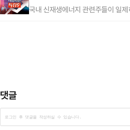
국내 신재생에너지 관련주들이 일제히
(3.34%), 풍산(3.14%), 한화
경양은 2021년 문래 본점을 시작으
에 따르면 이날 오전 9시 27분 현
고 있다.최근 방산주는 우크라이나 
을 전…
5.60%(2550원) 내린 4만295
차익실현 매물이 쏟아진 상황에서 증
(-3.83%)·한화솔루션(-1.84%)·O
고, 투자심리가 강하게 반응하는 모
등도 내리고 있다. 도널드 트럼프 미
산주 주가가 우…
력이나 농민을 파괴하는 태양광을 승
위축된 것으로 풀이된다.트럼프 대통
소…
댓글