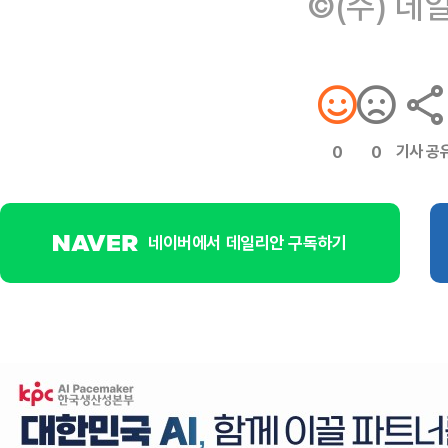
©(주) 데
기사 공
0
0
네이버에서 데일리안 구독하기