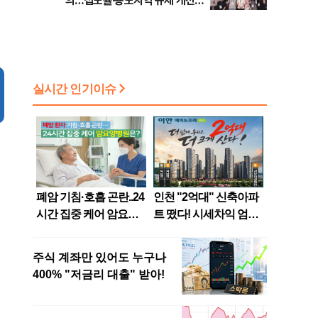
의…접도율·용도지역 규제 개선
건의