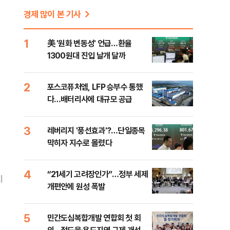
경제 많이 본 기사
1
美 '원화 변동성' 언급…환율
1300원대 진입 날개 달까
2
포스코퓨처엠, LFP 승부수 통했
다…배터리사에 대규모 공급
3
레버리지 '풍선효과'?…단일종목
막히자 지수로 몰렸다
4
“21세기 고려장인가”…정부 세제
지
개편안에 원성 폭발
5
민간도심복합개발 연합회 첫 회