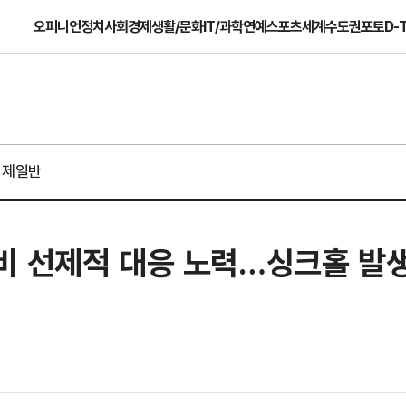
오피니언
정치
사회
경제
생활/문화
IT/과학
연예
스포츠
세계
수도권
포토
D-
경제일반
비 선제적 대응 노력…싱크홀 발생