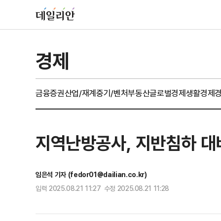
경제
금융
증권
산업/재계
중기/벤처
부동산
글로벌경제
생활경제
지역난방공사, 지반침하 대
임은석 기자 (fedor01@dailian.co.kr)
입력 2025.08.21 11:27 수정 2025.08.21 11:28