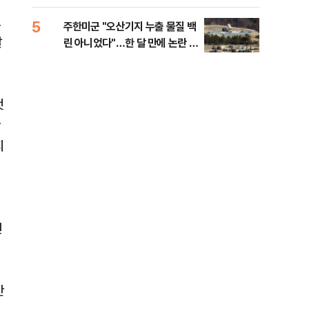
행적
모
5
10
주한미군 "오산기지 누출 물질 백
개정
발
린 아니었다"…한 달 만에 논란 진
무부
화
회
것
한
지
인
반