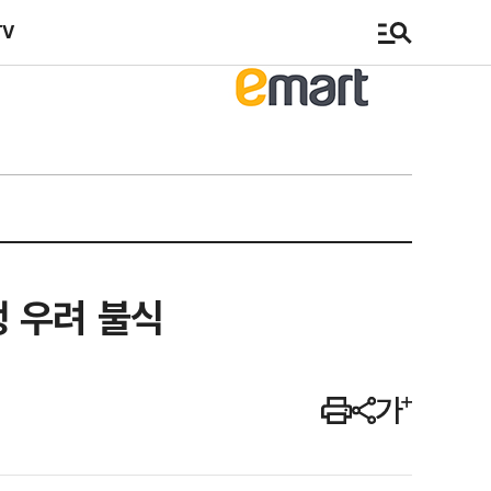
TV
 우려 불식