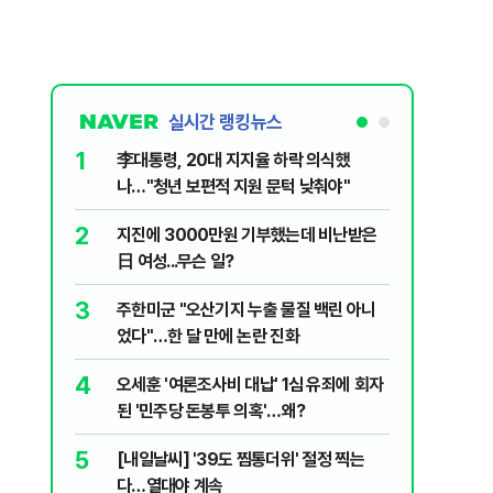
실시간 랭킹뉴스
1
6
李대통령, 20대 지지율 하락 의식했
'외통위원
나…"청년 보편적 지원 문턱 낮춰야"
동…"오로
2
7
지진에 3000만원 기부했는데 비난받은
美 '원화
日 여성...무슨 일?
입 날개 
3
8
주한미군 "오산기지 누출 물질 백린 아니
'화장실서
었다"…한 달 만에 논란 진화
기하던 男
4
9
오세훈 '여론조사비 대납' 1심 유죄에 회자
평생 뇌전
된 '민주당 돈봉투 의혹'…왜?
로 4명에
5
10
[내일날씨] '39도 찜통더위' 절정 찍는
정청래, 
다…열대야 계속
대고 대통