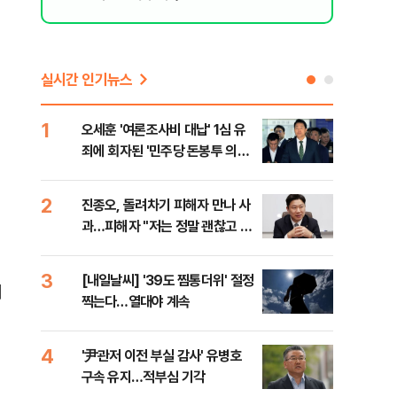
실시간 인기뉴스
1
6
오세훈 '여론조사비 대납' 1심 유
'외
죄에 회자된 '민주당 돈봉투 의
회동
혹'…왜?
것"
2
7
진종오, 돌려차기 피해자 만나 사
포스
과…피해자 "저는 정말 괜찮고 징
다…
계 원치 않아"
3
8
[내일날씨] '39도 찜통더위' 절정
북한
내
찍는다…열대야 계속
사일
발
4
9
'尹관저 이전 부실 감사' 유병호
"캐
구속 유지…적부심 기각
성 