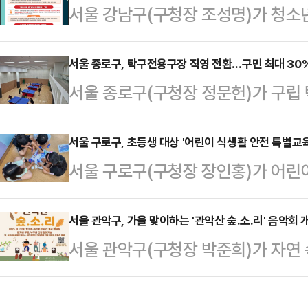
서울 강남구(구청장 조성명)가 청소
다.이번 프로그램은 취·창업을 준비하
돕기 위해 '청소년 마약 등 범죄 피해
상으로 한다. 정원은 165명이며, 
중·고등학교 전 학급과 청소년시설 5
서울 종로구, 탁구전용구장 직영 전환…구민 최대 30
페이지(AI내편중구)에서 할 수 있다
서울 종로구(구청장 정문헌)가 구립
교사와 학부모와 함께 이 자료의 활용
비, 자격증 발급비용만 수강생이 
지 활성화에 나선다고 20일 밝혔다
예방 정보를 꾸준히 접하도록 할 계
구민들이 경…
해 주민 중심 서비스와 시설 접근성
서울 구로구, 초등생 대상 '어린이 식생활 안전 특별교육
사업으로 확보한 1000만원의 사
서울 구로구(구청장 장인홍)가 어린
공공성과 편익을 대폭 강화할 계획이
지원청 등과 협력해 제작됐다. 최근 
'2025년 어린이 식생활 안전 특별
임을 구청이 직접 맡아 체계적이고 
아니라 디…
에서 실시한다고 20일 밝혔다.구는
서울 관악구, 가을 맞이하는 '관악산 숲.소.리' 음악회 
다.구청 직원이 상주하며 현장 운영
서울 관악구(구청장 박준희)가 자연
예방과 저염식 등 올바른 식생활 지식
정산과 정기 점검, 시설 보수를 전담
할 수 있도록 특별한 문화 프로그램을
기 위해 이번 어린이 식생활 안전 특
성을 높였다. 이를 통해…
월 7일(일) 10시부터 12시까지 
부터 10월16일까지 관내 18개 초등학