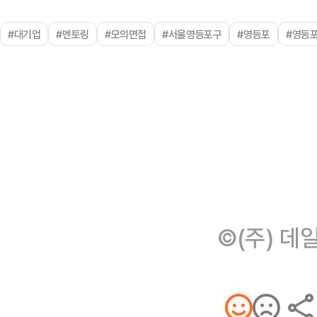
#대기업
#멘토링
#모의면접
#서울영등포구
#영등포
#영등
©(주) 데