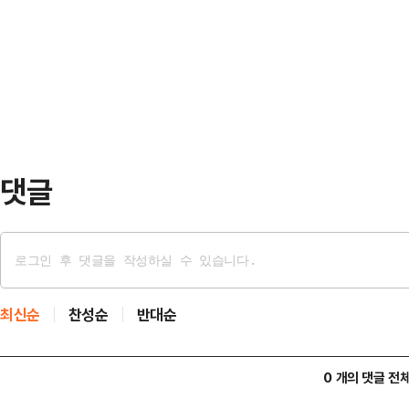
최한다.올해 숲속 문화공연은 '관악산 
상으로 진행한다. 학급당 1회 40분씩
관악산(숲)과 음악(소리), 이야기(리
동영상 등…
리와 이야기가 하나로 어우러져 문화
남녀노소 누구나 숲속에서 음악을 듣
수 있는 …
댓글
최신순
찬성순
반대순
0 개의 댓글 전