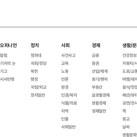
오피니언
정치
사회
경제
생활/문
칼럼
청와대
사건사고
금융
건강정보
기자의 눈
국회/정당
교육
증권
자동차/
기고
북한
노동
산업/재계
도로/교
시사만평
행정
언론
중기/벤처
여행/레
국방/외교
환경
부동산
음식/맛
정치일반
인권/복지
글로벌경제
패션/뷰
식품/의료
생활경제
공연/전
지역
경제일반
책
인물
종교
사회일반
날씨
생활문화