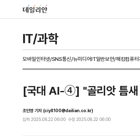
IT/과학
모바일
인터넷/SNS
통신/뉴미디어
IT일반
보안/해킹
컴퓨터
[국대 AI-④] "골리앗 틈
조인영 기자 (ciy8100@dailian.co.kr)
입력 2025.08.22 06:00 수정 2025.08.22 06:00