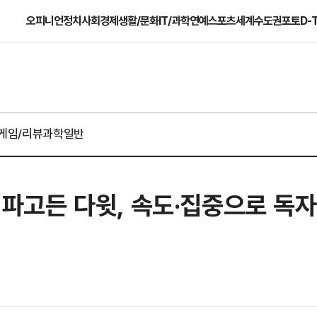
오피니언
정치
사회
경제
생활/문화
IT/과학
연예
스포츠
세계
수도권
포토
D-
게임/리뷰
과학일반
새 파고든 다윗, 속도·집중으로 독자