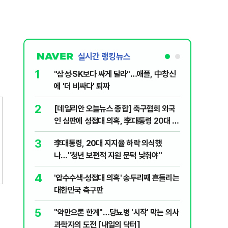
실시간 랭킹뉴스
1
6
"삼성·SK보다 싸게 달라"…애플, 中창신
오세훈 '
에 '더 비싸다' 퇴짜
된 '민주
2
7
[데일리안 오늘뉴스 종합] 축구협회 외국
지진에 
인 심판에 성접대 의혹, 李대통령 20대 지
日 여성..
지율 하락 의식했나, 삼전닉스 올인은 금
3
8
李대통령, 20대 지지율 하락 의식했
보완수사
물, SK하이닉스 프리마켓 시초가 논란 재
나…"청년 보편적 지원 문턱 낮춰야"
몫됐나
점화, 김민석 "과반 승리 가능성 99%" 등
4
9
'압수수색·성접대 의혹' 송두리째 흔들리는
레버리지 
대한민국 축구판
지수로 
5
10
"약만으론 한계"…당뇨병 '시작' 막는 의사
"솟구친 
과학자의 도전 [내일의 닥터]
유공장 화