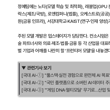
정예팀에는 노타(모델 학습 및 최적화), 래블업(GPU 분
락스(제조/국방), 로앤컴퍼니(법률), 오케스트로(공공
원(금융 인프라), 서강대학교·KAIST(연구·인재 양성)
주된 모델 개발은 업스테이지가 담당한다. 컨소시엄은 G
술 파트너사와 의료·제조·법률·금융 등 각 산업을 대표
벌 기업과 어깨를 나란히 할 '프런티어 모델'을 내놓겠
▼ 관련기사 보기
[국대 AI-①] "풀스택·실전 경험으로 완전체 AI 목표
[국대 AI-②] "국민 플랫폼으로 소버린 AI·데이터
[국대 AI-③] "'게임 DNA·멀티모달' 무기로…산업 맞춤