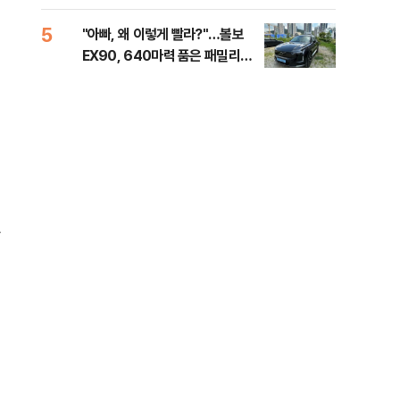
해야"
40
5
10
"아빠, 왜 이렇게 빨라?"…볼보
"삼
EX90, 640마력 품은 패밀리카
中창
[시승기]
자