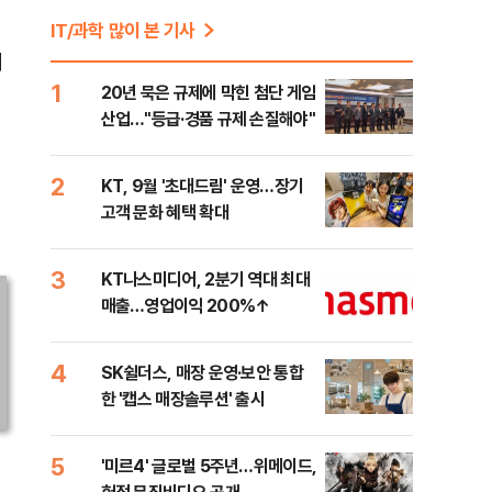
IT/과학 많이 본 기사
제
1
20년 묵은 규제에 막힌 첨단 게임
산업…"등급·경품 규제 손질해야"
기
2
KT, 9월 '초대드림' 운영…장기
고객 문화 혜택 확대
3
KT나스미디어, 2분기 역대 최대
매출…영업이익 200%↑
4
SK쉴더스, 매장 운영·보안 통합
한 '캡스 매장솔루션' 출시
5
'미르4' 글로벌 5주년…위메이드,