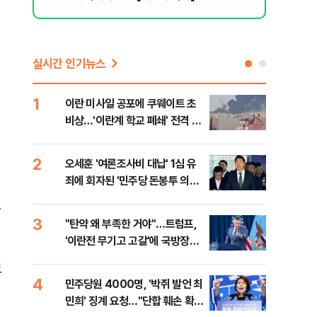
실시간 인기뉴스
1
6
이란 미사일 공포에 쿠웨이트 초
日 
비상…'이란계 학교 폐쇄' 전격 명
했지
령
2
7
오세훈 '여론조사비 대납' 1심 유
보완
죄에 회자된 '민주당 돈봉투 의
은 
혹'…왜?
트
3
8
"탄약 왜 부족한 거야"…트럼프,
'경
'이란전 무기고 고갈'에 국방장관
조준
질책
금폭
모
4
9
민주당원 4000명, '박쥐 발언 최
병력
민희' 징계 요청…"단합 훼손 확인
60