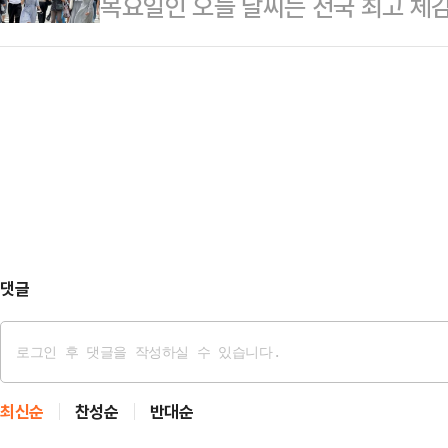
목요일인 오늘 날씨는 전국 최고 체
를 일으키며 경사로를 오르내린 전차
한 내용을 공식 발표했다.그로부터 한
위가 이어지는 가운데, 소나기가 내
가 곧 다시 자세를 바로잡고 표적을
당 건물들에 대한…
까지 가끔 비가 내리는 곳이 있겠다.
이 터져 나왔다.푸른 하늘과 타오르는
남부지방에는 오후까지 소나기가 기
한국 방위산업의 자신감이 그대로 담
강하게 내리는 곳이 있겠다"라고 예
로 깊게 파고드…
발효된 가운데 당분간 최고 체감온도
이어지겠다.소나기에 의한 예상 강수
5~60mm ▲서울·인천·경기…
댓글
최신순
찬성순
반대순