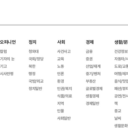
오피니언
정치
사회
경제
생활/문
칼럼
청와대
사건사고
금융
건강정보
기자의 눈
국회/정당
교육
증권
자동차/
기고
북한
노동
산업/재계
도로/교
시사만평
행정
언론
중기/벤처
여행/레
국방/외교
환경
부동산
음식/맛
정치일반
인권/복지
글로벌경제
패션/뷰
식품/의료
생활경제
공연/전
지역
경제일반
책
인물
종교
사회일반
날씨
생활문화