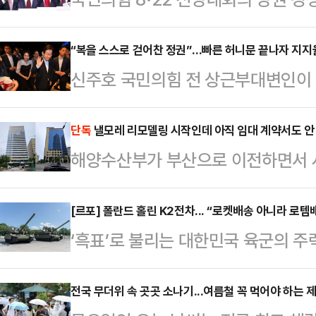
격화되는 모양새다. 계엄과 탄핵을 
이 극으로 치닫고 있다. 당권 경쟁
“복을 스스로 걷어찬 정권”…빠른 허니문 끝나자 지지
신주호 국민의힘 전 상근부대변인이 
당 안팎에선 당이 쪼개지는 이른바 '
을 두고 “정권 초반의 복을 스스로 
새다. 어떤 후보가 당권을 잡느냐에 
히 조국·윤미향 사면, 더불어민주당
단독
낼모레 리모델링 시작인데 아직 임대 계약서도 안 
구가 분출될 가능성도 있는 만큼, 
해양수산부가 부산으로 이전하면서 사
정책 혼선 등이 원인이라고 분석했다
다.국민의힘 당권주자인 조경태 후보
결하지 않은 것으로 확인됐다. 다음
카르텔을 형성했다는 민심의 분노가 
후보를 향해 …
칫 시간에 쫓겨 불합리한 계약을 체
[르포] 폴란드 홀린 K2전차... “로켓배송 아니라 로템
부대변인은 지난 18일 자신이 진행
‘흑표’로 불리는 대한민국 육군의 주
는 연내 부산 이전을 위해 부산시 동
‘나라가TV’ 생방송에서 “민주당과 
을 내며 질주했다. 한여름 햇살에 달궈
빌딩)과 협성빌딩(협성웨딩뷔페)을 임
자신들 내부의 권력투…
는 한쪽 궤도를 고정한 채 제자리를
전국 무더위 속 곳곳 소나기...여름철 꼭 먹어야 하는 제
를, 협성빌딩은 6개 층을 사용한다는