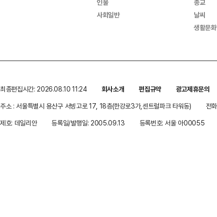
인물
종교
사회일반
날씨
생활문화
최종편집시간: 2026.08.10 11:24
회사소개
편집규약
광고제휴문의
주소 : 서울특별시 용산구 서빙고로 17, 18층(한강로3가,센트럴파크 타워동)
전화 
제호: 데일리안
등록일/발행일: 2005.09.13
등록번호: 서울 아00055