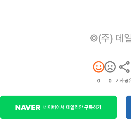
©(주) 데
기사 공
0
0
네이버에서 데일리안 구독하기