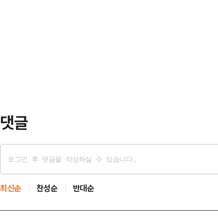
당 건물들에 대한…
까지 가끔 비가 내리는 곳이 있겠다.
이 터져 나왔다.푸른 하늘과 타오르는
남부지방에는 오후까지 소나기가 기
한국 방위산업의 자신감이 그대로 담
강하게 내리는 곳이 있겠다"라고 예
로 깊게 파고드…
발효된 가운데 당분간 최고 체감온도
이어지겠다.소나기에 의한 예상 강수
5~60mm ▲서울·인천·경기…
댓글
최신순
찬성순
반대순