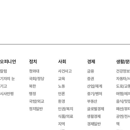
오피니언
정치
사회
경제
생활/문
칼럼
청와대
사건사고
금융
건강정보
기자의 눈
국회/정당
교육
증권
자동차/
기고
북한
노동
산업/재계
도로/교
시사만평
행정
언론
중기/벤처
여행/레
국방/외교
환경
부동산
음식/맛
정치일반
인권/복지
글로벌경제
패션/뷰
식품/의료
생활경제
공연/전
지역
경제일반
책