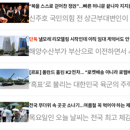
이 극으로 치닫고 있다. 당권 경쟁
“복을 스스로 걷어찬 정권”…빠른 허니문 끝나자 지지
신주호 국민의힘 전 상근부대변인이 
당 안팎에선 당이 쪼개지는 이른바 '
을 두고 “정권 초반의 복을 스스로 
새다. 어떤 후보가 당권을 잡느냐에 
히 조국·윤미향 사면, 더불어민주당
단독
낼모레 리모델링 시작인데 아직 임대 계약서도 안 
구가 분출될 가능성도 있는 만큼, 
해양수산부가 부산으로 이전하면서 사
정책 혼선 등이 원인이라고 분석했다
다.국민의힘 당권주자인 조경태 후보
결하지 않은 것으로 확인됐다. 다음
카르텔을 형성했다는 민심의 분노가 
후보를 향해 …
칫 시간에 쫓겨 불합리한 계약을 체
[르포] 폴란드 홀린 K2전차... “로켓배송 아니라 로템
부대변인은 지난 18일 자신이 진행
‘흑표’로 불리는 대한민국 육군의 주
는 연내 부산 이전을 위해 부산시 동
‘나라가TV’ 생방송에서 “민주당과 
을 내며 질주했다. 한여름 햇살에 달궈
빌딩)과 협성빌딩(협성웨딩뷔페)을 임
자신들 내부의 권력투…
는 한쪽 궤도를 고정한 채 제자리를
전국 무더위 속 곳곳 소나기...여름철 꼭 먹어야 하는 제
를, 협성빌딩은 6개 층을 사용한다는
목요일인 오늘 날씨는 전국 최고 체
를 일으키며 경사로를 오르내린 전차
한 내용을 공식 발표했다.그로부터 한
위가 이어지는 가운데, 소나기가 내
가 곧 다시 자세를 바로잡고 표적을