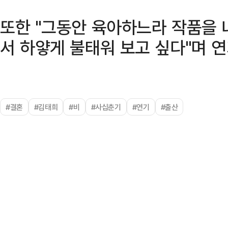
또한 "그동안 육아하느라 작품을 
서 하얗게 불태워 보고 싶다"며 
#결혼
#김태희
#비
#사십춘기
#연기
#출산