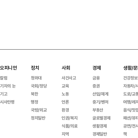
오피니언
정치
사회
경제
생활/문
칼럼
청와대
사건사고
금융
건강정보
기자의 눈
국회/정당
교육
증권
자동차/
기고
북한
노동
산업/재계
도로/교
시사만평
행정
언론
중기/벤처
여행/레
국방/외교
환경
부동산
음식/맛
정치일반
인권/복지
글로벌경제
패션/뷰
식품/의료
생활경제
공연/전
지역
경제일반
책