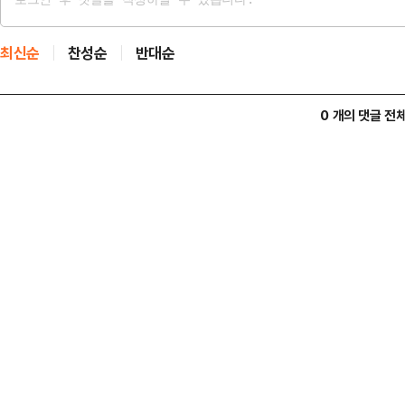
최신순
찬성순
반대순
0 개의 댓글 전