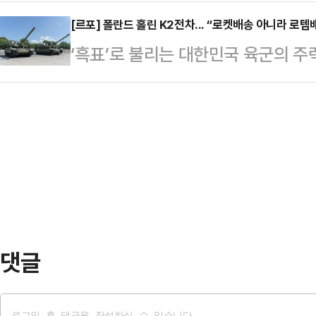
위가 이어지는 가운데, 소나기가 내
가 시작된 20일 각각 핵심 지지층을
자신들 내부의 권력투…
까지 가끔 비가 내리는 곳이 있겠다.
[르포] 폴란드 홀린 K2전차... “로켓배송 아니라 로템
김문수 후보는 특검의 당사 압수수색
‘흑표’로 불리는 대한민국 육군의 주
남부지방에는 오후까지 소나기가 기
에 "국민 주권과 당원 주권으로 이재
을 내며 질주했다. 한여름 햇살에 달궈
강하게 내리는 곳이 있겠다"라고 예
유대한민국의 가치를 지키기 …
는 한쪽 궤도를 고정한 채 제자리를
발효된 가운데 당분간 최고 체감온도
를 일으키며 경사로를 오르내린 전차
이어지겠다.소나기에 의한 예상 강수
가 곧 다시 자세를 바로잡고 표적을
5~60mm ▲서울·인천·경기…
이 터져 나왔다.푸른 하늘과 타오르는
한국 방위산업의 자신감이 그대로 담
로 깊게 파고드…
댓글