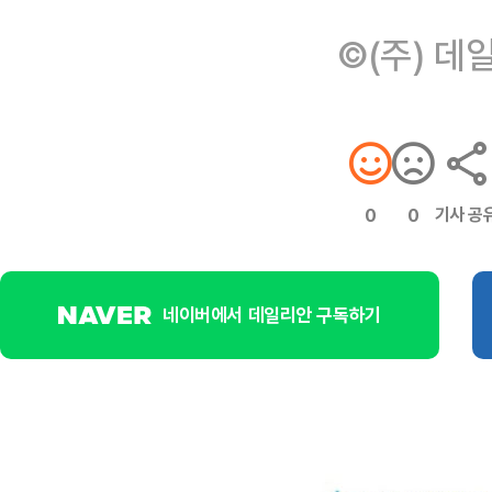
©(주) 데
기사 공
0
0
네이버에서 데일리안 구독하기