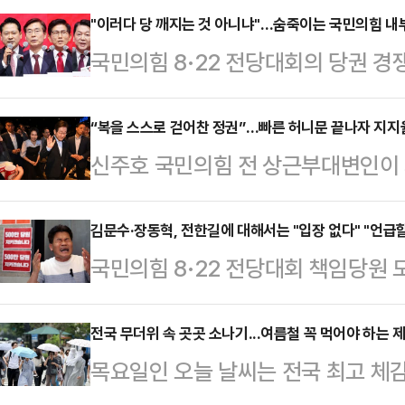
"이러다 당 깨지는 것 아니냐"…숨죽이는 국민의힘 내부
국민의힘 8·22 전당대회의 당권 경
격화되는 모양새다. 계엄과 탄핵을 
이 극으로 치닫고 있다. 당권 경쟁
“복을 스스로 걷어찬 정권”…빠른 허니문 끝나자 지지
신주호 국민의힘 전 상근부대변인이 
당 안팎에선 당이 쪼개지는 이른바 '
을 두고 “정권 초반의 복을 스스로 
새다. 어떤 후보가 당권을 잡느냐에 
히 조국·윤미향 사면, 더불어민주당
김문수·장동혁, 전한길에 대해서는 "입장 없다" "언급할
구가 분출될 가능성도 있는 만큼, 
국민의힘 8·22 전당대회 책임당원
정책 혼선 등이 원인이라고 분석했다
다.국민의힘 당권주자인 조경태 후보
된 가운데, 강성파로 분류되는 김문
카르텔을 형성했다는 민심의 분노가 
후보를 향해 …
기 위한 선명한 발언을 쏟아내면서도
전국 무더위 속 곳곳 소나기...여름철 꼭 먹어야 하는 제
부대변인은 지난 18일 자신이 진행
목요일인 오늘 날씨는 전국 최고 체
관련 언급은 삼가는 모습을 보였다.
‘나라가TV’ 생방송에서 “민주당과 