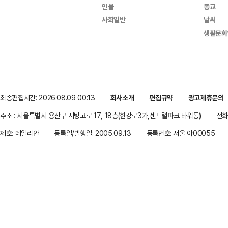
인물
종교
사회일반
날씨
생활문화
최종편집시간: 2026.08.09 00:13
회사소개
편집규약
광고제휴문의
주소 : 서울특별시 용산구 서빙고로 17, 18층(한강로3가,센트럴파크 타워동)
전화 
제호: 데일리안
등록일/발행일: 2005.09.13
등록번호: 서울 아00055