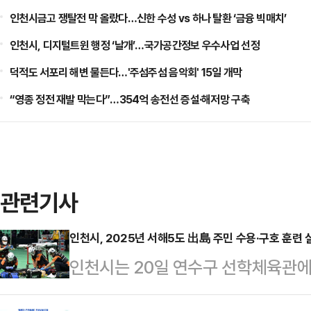
인천시금고 쟁탈전 막 올랐다…신한 수성 vs 하나 탈환 ‘금융 빅매치’
인천시, 디지털트윈 행정 ‘날개’…국가공간정보 우수사업 선정
덕적도 서포리 해변 물든다…'주섬주섬 음악회' 15일 개막
“영종 정전 재발 막는다”…354억 송전선 증설·해저망 구축
관련기사
인천시, 2025년 서해5도 出島 주민 수용·구호 훈련 
인천시는 20일 연수구 선학체육관에
호 훈련을 실시했다.이번 훈련은 과