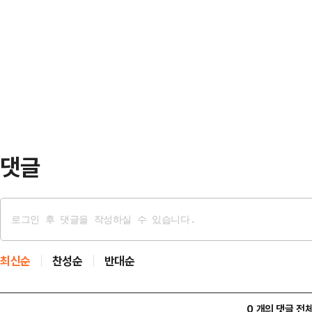
색성장 추진을 위한 인천시 최상위 
아카데미 논현지부 풋살축구장에서 
립 분야 전문가와 시·시의회·시민단체
는 축구기술 훈련과 협동심·스포츠
날 회의는 제1기 위원회에서 심의·
북한이탈주민청소년 단일팀 축구반
획’과 그간 추진상황을 공유하고, 정
의했다.특히 부문별 온실가스 감축 
확대 방안 등이 주요 의제…
댓글
최신순
찬성순
반대순
0 개의 댓글 전