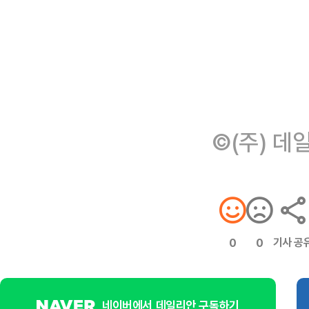
©(주) 데
기사 공
0
0
네이버에서 데일리안 구독하기