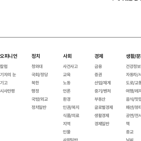
오피니언
정치
사회
경제
생활/문
칼럼
청와대
사건사고
금융
건강정보
기자의 눈
국회/정당
교육
증권
자동차/
기고
북한
노동
산업/재계
도로/교
시사만평
행정
언론
중기/벤처
여행/레
국방/외교
환경
부동산
음식/맛
정치일반
인권/복지
글로벌경제
패션/뷰
식품/의료
생활경제
공연/전
지역
경제일반
책
인물
종교
사회일반
날씨