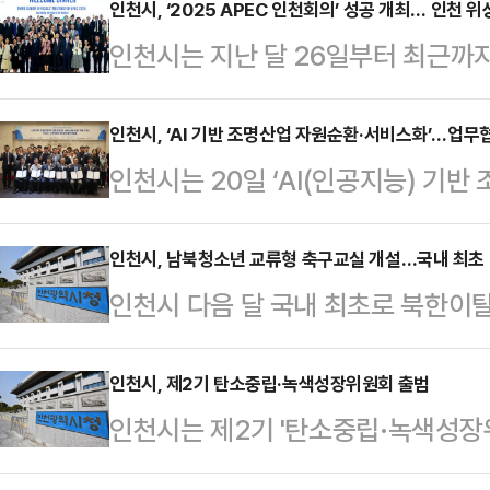
서해5도에 발생한 상황을 가정한 것
인천시, ‘2025 APEC 인천회의’ 성공 개최… 인천 
인천시는 지난 달 26일부터 최근까
용·구호 훈련의 연장선에서 이뤄졌다
(APEC) 인천회의를 성공적으로 마
불편을 최소화해 주민들이 안심하고 
지털·AI 장관회의를 비롯, 식량안보
인천시, ‘AI 기반 조명산업 자원순환·서비스화’…업무
적 구호 활동에 중점을 뒀다.인천시와
인천시는 20일 ‘AI(인공지능) 기반
위급 대화를 포함해 총 200여개 회의
총 13개 유관기관이 참여한 이번 훈
기반을 구축하는 업무협약을 체결했
원경제 대표단을 포함, 5800여 명
는 동시에 유관기관 …
혁신기반구축사업으로 선정된 ‘AI 
인천시, 남북청소년 교류형 축구교실 개설…국내 최초
APEC 2025 민관 대화와 여성경
인천시 다음 달 국내 최초로 북한이
기반구축’ 과제의 성공적 추진을 위한
이플러스(i+) 시리즈’정책을 소개해
‘남북청소년 축구교실’ 을 개설한다
천테크노파크, 키엘연구원, 부천산업진
는 A…
주민 청소년과 지역 청소년이 함께 
인천시, 제2기 탄소중립·녹색성장위원회 출범
했다.협약 내용은 인공지능(AI) 기
인천시는 제2기 '탄소중립·녹색성장
프로그램이다.모집 대상은 북한이탈주
추진을 비롯해 조명제품의 전 과정 환
다고 19일 밝혔다.탄소중립·녹색성
일까지 인천하나센터에서 선착순 신
술 개발, 지…