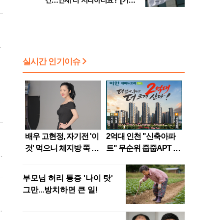
건…언제 다 처리하나요? [기자
수첩-사회]
구
.
을
들
려
이
것