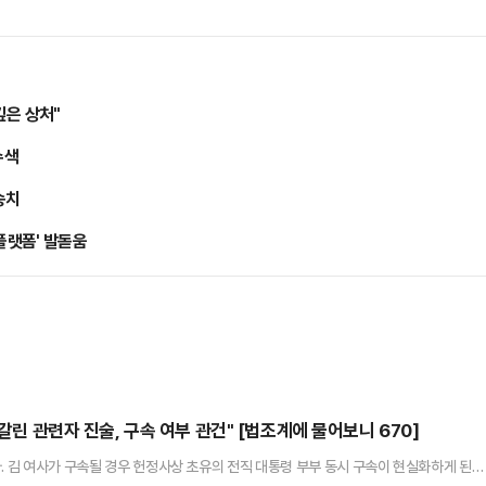
깊은 상처"
수색
송치
플랫폼' 발돋움
엇갈린 관련자 진술, 구속 여부 관건" [법조계에 물어보니 670]
. 김 여사가 구속될 경우 헌정사상 초유의 전직 대통령 부부 동시 구속이 현실화하게 된다