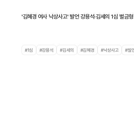
'김혜경 여사 낙상사고' 발언 강용석·김세의 1심 벌금형
#1심
#강용석
#김세의
#김혜경
#낙상사고
#발