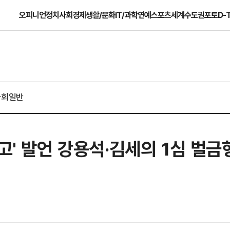
오피니언
정치
사회
경제
생활/문화
IT/과학
연예
스포츠
세계
수도권
포토
D-
사회일반
고' 발언 강용석·김세의 1심 벌금