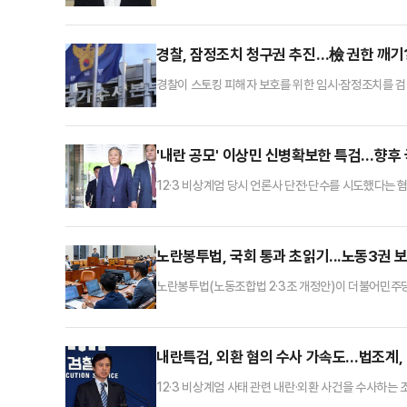
법조계에선 김 여사가 조사 과정에서 범행을 부인하면서
비추어보면 구속 가능성이 낮지 않다고 내다봤다. 전문
속 쪽에 무게가 실릴 것이라고 강조했다.8일 법조계에
경찰, 잠정조치 청구권 추진…檢 권한 깨기?
경찰이 스토킹 피해자 보호를 위한 임시·잠정조치를 검
검찰에 집중된 기존 수사구조를 개편하고 수사의 책임
뤄질 수 있지만 경찰 권한의 지나친 비대화로 이어질 
가 병행되지 않는다면 시민들의 인권 침해 문제도 발생할
'내란 공모' 이상민 신병확보한 특검…향후 
12·3 비상계엄 당시 언론사 단전·단수를 시도했다는 
받고 있는 국무위원들에 대한 특검팀 수사가 한층 탄력
은 특히, 박성재 전 법무부 장관과 한덕수 전 총리 
라고 강조했다.1일 법조계에 따르면 서울중앙지법 정재
노란봉투법, 국회 통과 초읽기...노동3권 보
노란봉투법(노동조합법 2·3조 개정안)이 더불어민주
또한 커지고 있다.노동 3권(단결권, 단체교섭권, 단체
사실상 면피되고 기업보다는 노조의 입김이 더욱 세질 
불가피하다고 보고 있다.29일 법조계와 정치권에 따
내란특검, 외환 혐의 수사 가속도…법조계, 
12·3 비상계엄 사태 관련 내란·외환 사건을 수사하는
가운데 주한미군과 우리 공군이 함께 사용하는 오산 공