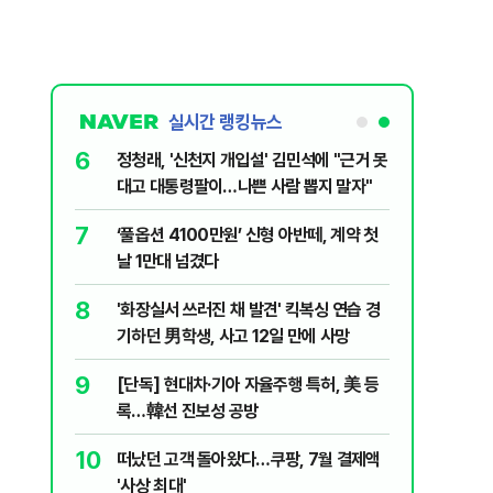
실시간 랭킹뉴스
1
6
"우리가 지지했던 인간들이 이 꼴 만들었
정청래, 
다" 허지웅 일침
대고 대통
2
7
국민 75.6% "탈영 의혹 안규백 장관 사퇴
‘풀옵션 
해야"…천하람 "병적기록 즉각 공개하라"
날 1만대
3
8
​"정청래 당선이 차라리 낫다?"…국민의힘
'화장실서
내부서 나오는 이색 셈법
기하던 男
4
9
태풍 '돌핀' 와도 찜통더위 계속...전문가
[단독] 
"8월 중순까지 폭염"
록…韓선
5
10
스타벅스 압수수색에…정점식 "권력 앞에
떠났던 고
알아서 눕는 경찰 믿어도 되나"
'사상 최대