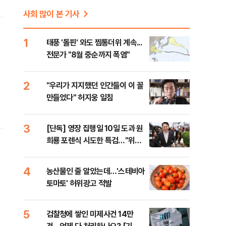
사회 많이 본 기사
1
태풍 '돌핀' 와도 찜통더위 계속...
전문가 "8월 중순까지 폭염"
2
"우리가 지지했던 인간들이 이 꼴
만들었다" 허지웅 일침
3
[단독] 영장 집행일 10일 도과 원
희룡 포렌식 시도한 특검…"위법
증거 수집" 지적
4
농산물인 줄 알았는데…'스테비아
토마토' 허위광고 적발
5
검찰청에 쌓인 미제사건 14만
.