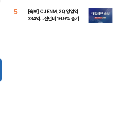
지
준비 [Now 2.30]
증거
5
10
[속보] CJ ENM, 2Q 영업익
과거
334억…전년비 16.9% 증가
분?
앞에