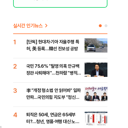
실시간 인기뉴스
1
6
[단독] 현대차·기아 자율주행 특
롯데
허, 美 등록…韓선 진보성 공방
률 
로"
2
7
국민 75.6% "탈영 의혹 안규백
"통
장관 사퇴해야"…천하람 "병적기
길"
록 즉각 공개하라"
3
8
李 "개정 형소법 안 읽어봐" 일파
치솟
만파…국민의힘 지도부 "정신세
만에
계 궁금하다"
4
9
퇴직은 50세, 연금은 65세부
[단
터?…청년, 명품·여행 대신 노후
희룡