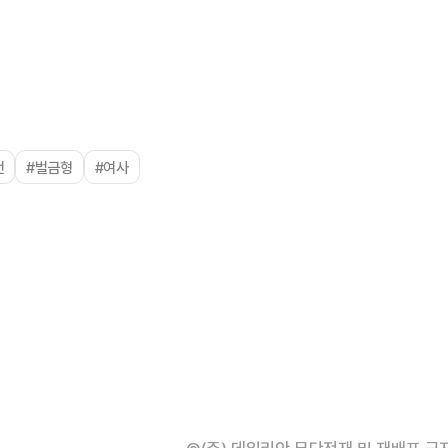
언
#벌금형
#여사