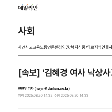
사회
사건사고
교육
노동
언론
환경
인권/복지
식품/의료
지역
인물
[속보] '김혜경 여사 낙상사
진현우 기자 (hwjin@dailian.co.kr)
입력 2025.08.20 14:32 수정 2025.08.20 14:33