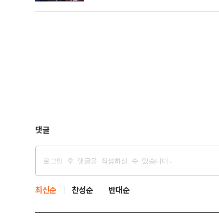
으로 알려져 법조계 내부에서도 우려가 나온다.29일 
섰다.특검팀이 미군이 주둔하고 있는 오산 공군기지 레
댓글
최신순
찬성순
반대순