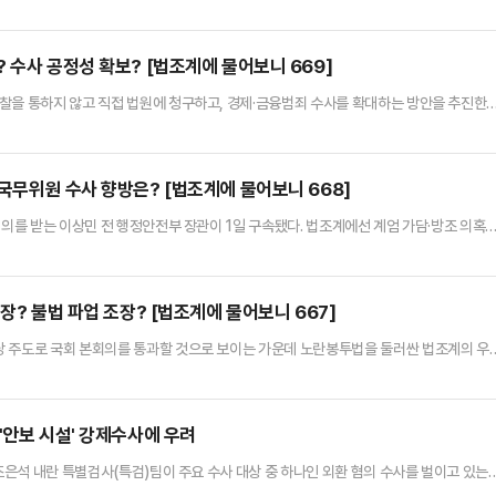
 여러 차례 진술이 변경되었고, 현재 받고 있는 혐의들이 어느 정도 소명 됐다는 점 등에
가들은 특히, 주요 관련자들의 엇갈린 진술과 관련하여 김 여사의 영향력이 작용했다면 
 따르면 서울중앙지법 정재욱 영장전담 부장판사는 오는 12일 …
 수사 공정성 확보? [법조계에 물어보니 669]
찰을 통하지 않고 직접 법원에 청구하고, 경제·금융범죄 수사를 확대하는 방안을 추진한다
성·공정성을 확보한다는 차원이다.법조계에선 가해자 및 범죄자에 대한 신속한 조치가 이
수 있다며 견제할 방안이 함께 마련돼야 한다고 지적했다. 전문가들은 특히, 수사의 내실화
 수 있다고 우려했다.경찰은 지난 5일 이 같은 내용을 포함한 '수사…
국무위원 수사 향방은? [법조계에 물어보니 668]
혐의를 받는 이상민 전 행정안전부 장관이 1일 구속됐다. 법조계에선 계엄 가담·방조 의혹
을 받을 것이고, 공모공동정범 성립 여부를 집중적으로 수사할 것으로 내다봤다. 전문가
등에 대해서도 하나의 팀을 구성해 비상계엄을 주도적으로 행했는지 여부 파악에 주력할 것이
욱 영장전담 부장판사는 이날 오전 이 전 장관의 구속 전 피의자…
장? 불법 파업 조장? [법조계에 물어보니 667]
당 주도로 국회 본회의를 통과할 것으로 보이는 가운데 노란봉투법을 둘러싼 법조계의 우
행동권)을 폭넓게 보장할 수 있다는 평가도 나오지만 불법 쟁의 행위에 대한 노조의 책임
수 있는 가능성이 커진 만큼 향후 노사관계 및 향후 이뤄질 법적 공방에 적지 않은 영향이
르면 노란봉투법은 전날 국회 환경노동위원회 전체회의를 통과해 이르…
'안보 시설' 강제수사에 우려
 조은석 내란 특별검사(특검)팀이 주요 수사 대상 중 하나인 외환 혐의 수사를 벌이고 있는
군기지 내 레이더 시설을 압수수색하는 등 국가 안보와 관련한 사항도 들여다보고 있는 