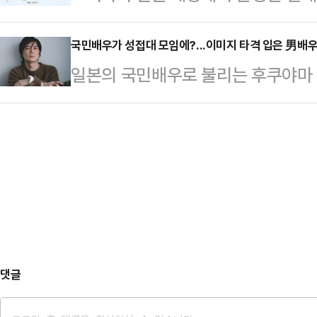
할 것으로 예상했지만, 세력이 약화
국민임명식은 딱 그런 느낌이었다”며
18일 오전 9시 오키나와 남쪽 해상
국민배우가 성접대 모임에?...이미지 타격 입은 男배
많지 않았다”고 지적했다.이어 “방
일본의 국민배우로 불리는 후쿠야마
새벽 3시 오키나와 남남서쪽 340
객이 3만명 가까이 모였는데, 그런 
한 '성접대 모임'의 핵심 인물로 지목
보기한반도 첫 태풍 올까?...韓·日
꼈다. 반면…
지 여성세븐은 나카이 마사히로 성폭
오전까지만 해도 이르면 20일 새벽 3
부 조사에서 후쿠야마가 '유력 프로
이라고 예상했다.예상 경로는 21일
결과 후쿠야마는 2005년부터 후지T
490km …
임을 가졌으며, 이 자리에 최소 19
났다.보고서에는 후쿠야마가 오오타 
기대한다", "신입…
댓글