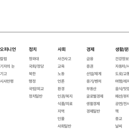
오피니언
정치
사회
경제
생활/문
칼럼
청와대
사건사고
금융
건강정보
기자의 눈
국회/정당
교육
증권
자동차/
기고
북한
노동
산업/재계
도로/교
시사만평
행정
언론
중기/벤처
여행/레
국방/외교
환경
부동산
음식/맛
정치일반
인권/복지
글로벌경제
패션/뷰
식품/의료
생활경제
공연/전
지역
경제일반
책
인물
종교
사회일반
날씨