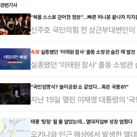
관련기사
“복을 스스로 걷어찬 정권”…빠른 허니문 끝나자 지지
신주호 국민의힘 전 상근부대변인이 
을 두고 “정권 초반의 복을 스스로 
히 조국·윤미향 사면, 더불어민주당
속보
실종됐던 '이태원 참사' 출동 소방관 숨진 채 발견
실종됐던 '이태원 참사' 출동 소방관 
정책 혼선 등이 원인이라고 분석했다
카르텔을 형성했다는 민심의 분노가 
“국민임명식? 놀이공원 쇼 같았다…혹은 국풍81”
부대변인은 지난 18일 자신이 진행
지난 15일 열린 이재명 대통령의 '
‘나라가TV’ 생방송에서 “민주당과 
듯했다”는 비판이 나왔다.18일 생
자신들 내부의 권력투…
‘나라가TV’에 출연한 박상수 국민
태풍 '링링' 될 줄 알았는데...열대저압부 성장 멈췄다
오키나와 인근 해상에서 발생한 열대저
빛의 전사 같은 캐릭터가 등장해 악