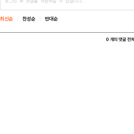
최신순
찬성순
반대순
0 개의 댓글 전