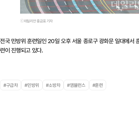
ⓒ데일리안 홍금표 기자
전국 민방위 훈련일인 20일 오후 서울 종로구 광화문 일대에서 
련이 진행되고 있다.
#구급차
#민방위
#소방차
#앰뷸런스
#훈련