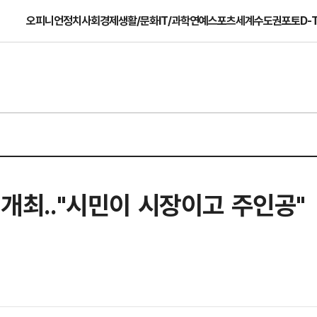
오피니언
정치
사회
경제
생활/문화
IT/과학
연예
스포츠
세계
수도권
포토
D-
 개최.."시민이 시장이고 주인공"