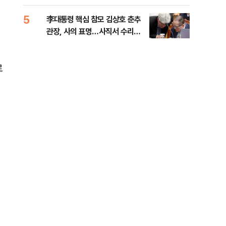
청대전
세
5
10
李대통령 핵심 참모 김상호 춘추
축구
관장, 사의 표명…사직서 수리는
문…
아직
로