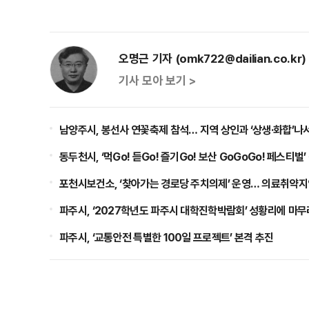
오명근 기자 (omk722@dailian.co.kr)
기사 모아 보기 >
남양주시, 봉선사 연꽃축제 참석… 지역 상인과 ‘상생·화합’나
동두천시, ‘먹Go! 듣Go! 즐기Go! 보산 GoGoGo! 페스티벌’
포천시보건소, ‘찾아가는 경로당 주치의제’ 운영… 의료취약지
파주시, ‘2027학년도 파주시 대학진학박람회’ 성황리에 마무
파주시, ‘교통안전 특별한 100일 프로젝트’ 본격 추진