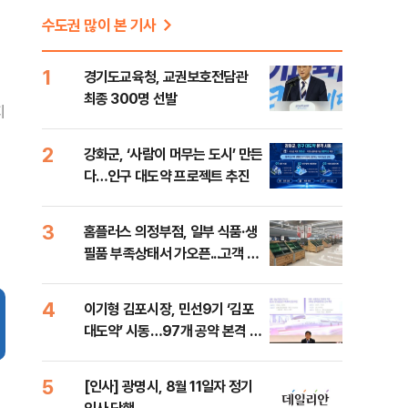
수도권 많이 본 기사
1
경기도교육청, 교권보호전담관
최종 300명 선발
지
2
강화군, ‘사람이 머무는 도시’ 만든
다…인구 대도약 프로젝트 추진
3
홈플러스 의정부점, 일부 식품·생
필품 부족상태서 가오픈...고객 불
편 가중
4
이기형 김포시장, 민선9기 ‘김포
대도약’ 시동…97개 공약 본격 추
진
5
[인사] 광명시, 8월 11일자 정기