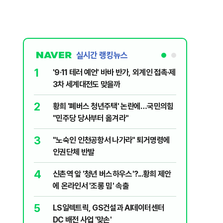
실시간 랭킹뉴스
1
6
'9·11 테러 예언' 바바 반가, 외계인 접촉·제
"정청래 
3차 세계대전도 맞을까
여"…이
2
7
황희 '폐버스 청년주택' 논란에…국민의힘
이미 탈락
"민주당 당사부터 옮겨라"
숙 ‘선교
3
8
"노숙인 인천공항서 나가라" 퇴거명령에
李대통령 
인권단체 반발
의 표명
4
9
신촌역 앞 '청년 버스하우스'?...황희 제안
정의선의 
에 온라인서 '조롱 밈' 속출
게 커졌다
5
10
LS일렉트릭, GS건설과 AI데이터센터
“술 팔게
DC 배전 사업 '맞손'
규제 완화