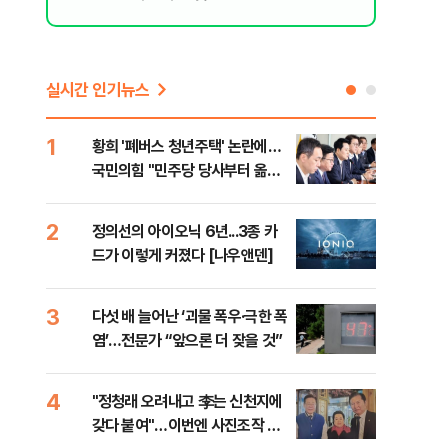
실시간 인기뉴스
1
6
황희 '폐버스 청년주택' 논란에…
박지
국민의힘 "민주당 당사부터 옮겨
"해
라"
2
7
정의선의 아이오닉 6년...3종 카
경기
드가 이렇게 커졌다 [나우앤덴]
최종
3
8
다섯 배 늘어난 ‘괴물 폭우·극한 폭
KD
염’…전문가 “앞으론 더 잦을 것”
대…
4
9
"정청래 오려내고 李는 신천지에
강백
갖다 붙여"…이번엔 사진조작 명
장동