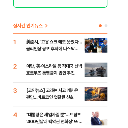
실시간 인기뉴스
1
6
美증시, '고용 쇼크'에도 웃었다…
[인
금리인상 공포 후퇴에 나스닥
인사
1.3%↑
2
7
이란, 美·이스라엘 등 적대국 선박
"아
호르무즈 통행금지 법안 추진
철 
데일
3
8
[코인뉴스] 고래는 사고 개인은
[단
관망…비트코인 엇갈린 신호
1%
4
9
"대통령은 세입자일 뿐"…트럼프
美 
'400만달러 백악관 연회장' 또 멈
일자