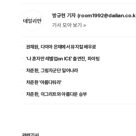
방규현 기자 (room1992@dailian.co.k
기사 모아 보기 >
권채원, 다이아 은채에서 뮤지컬 배우로
'나 혼자만 레벨업on ICE' 출연진, 파이팅
차준환, 그림자군단 일어나라
차준환 '아름다워라'
차준환, 이그리트와 아름다운 승부
관련기사