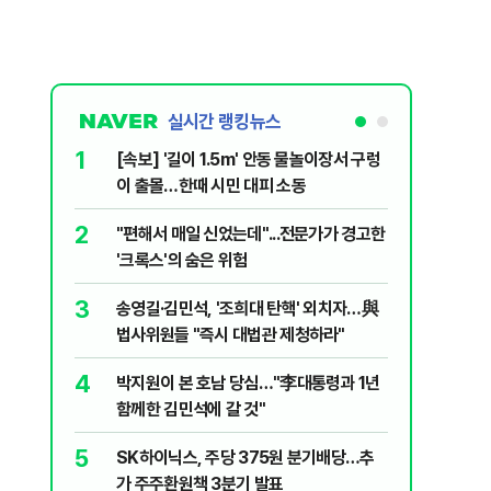
실시간 랭킹뉴스
1
6
[속보] '길이 1.5m' 안동 물놀이장서 구렁
'국장만 
이 출몰…한때 시민 대피 소동
'부글부글
2
7
"편해서 매일 신었는데"...전문가가 경고한
“우크라
'크록스'의 숨은 위험
유 3만t
3
8
송영길·김민석, '조희대 탄핵' 외치자…與
정청래 "
법사위원들 "즉시 대법관 제청하라"
민석 "자
4
9
박지원이 본 호남 당심…"李대통령과 1년
이란, 美
함께한 김민석에 갈 것"
즈 통행금
5
10
SK하이닉스, 주당 375원 분기배당…추
[데일리 
가 주주환원책 3분기 발표
민...홈