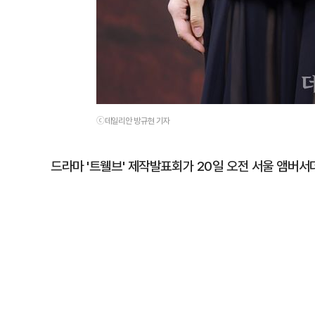
ⓒ데일리안 방규현 기자
드라마 '트웰브' 제작발표회가 20일 오전 서울 앰버서