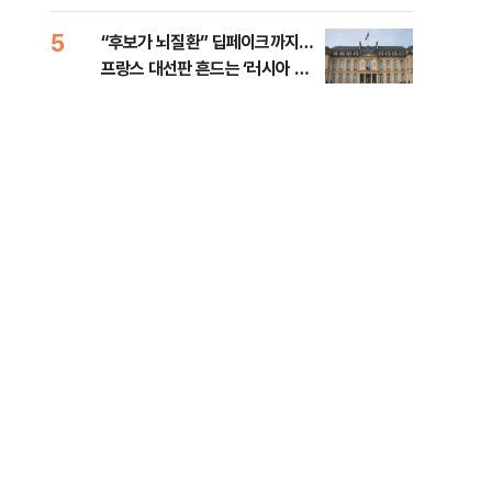
췄다
5
10
“후보가 뇌질환” 딥페이크까지…
호르
프랑스 대선판 흔드는 ‘러시아 검
경파
은손’