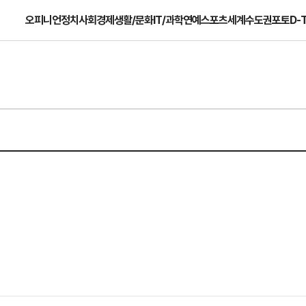
오피니언
정치
사회
경제
생활/문화
IT/과학
연예
스포츠
세계
수도권
포토
D-