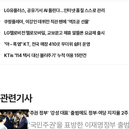
LG유플러스, 공유기서 AI 돌린다…인터넷 품질 스스로 관리
쿠팡플레이, 이강인 데뷔전 직관 팬에 '역조공 선물'
LG헬로비전 헬로모바일, 교보문고 제휴 알뜰폰 요금제 출시
"아~ 폭염" KT, 전국 매장 410곳 무더위 쉼터 운영
KTis '114 택시 대신 불러주기' 누적 이용 15만건
관련기사
'주권 정부' '강성 대표' 출범에도 정부·여당 지지율 2
'국민주권'을 표방한 이재명정부 출범 