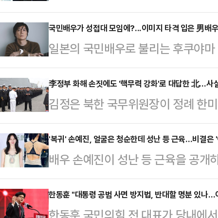
정청래 더불어민주당 체제 보름 만에
다. 민주당에서는 '조국·윤미향 사면
국민배우가 성접대 모임에?...이미지 타격 입은 男배
일본의 국민배우로 불리는 후쿠야마
혹' 등 단기적인 악재 탓이라고 분석
한 '성접대 모임'의 핵심 인물로 지목
령 탄핵 찬반으로 내홍이 여전한 가
지 여성세븐은 나카이 마사히로 성폭
李정부 화해 손짓에도 '핵무력 강화'로 대답한 北…사
는 것을 두고 해석이 분분하다.19
김정은 북한 국무위원장이 정례 한미
부 조사에서 후쿠야마가 '유력 프로
리얼미터가 지난 11~14일(8월 2
프리덤실드) 연습이 북한을 향한 '
결과 후쿠야마는 2005년부터 후지T
지지도…
핵무력 강화 의지를 강조했다.이는
'복귀' 손예진, 얼굴은 청순한데 성난 등 근육…비결은 '
임을 가졌으며, 이 자리에 최소 19
배우 손예진이 성난 등 근육을 공개
고 요구한 것으로 분석되며 이재명 대
났다.보고서에는 후쿠야마가 오오타 
개인 SNS에 영화 '어쩔 수가 없다
시 등 잇단 대북 유화 메시지에도 현
기대한다", "신입…
빠진 모습을 게재했다. 손예진은 '어
한동훈 "대통령 공범 사면 방지법, 반대할 명분 있나…
했다.19일 조선중앙통신 보도에 따르
한동훈 국민의힘 전 대표가 당내에서 
한다. 지난 2022년 아들을 출산한 
작된 전날 평안남도 남포조선소를 방문