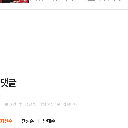
면 대상에서 제외'하는 내용의 이른바
와 등을 드러낸 손예진은 선명한 근
축함 '최현호'의 무장…
을 내면서 "이렇게 싸워야 한다"고 
은 지난해에도 복귀를 앞두고 러닝을
에 '대통령 공범 사면 방지법'이 발
시선을 끌었다.당시 손예진은 1시간 7
찾아봐도 (더불어민주당이) 이걸 반대
공개…
싸워야 한다"고 적었다.8·22 전
의원은 이날 대통령과 공범 관계에 
제외하는 내…
댓글
최신순
찬성순
반대순