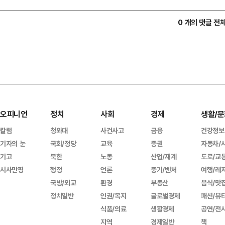
0 개의 댓글 전
오피니언
정치
사회
경제
생활/문
칼럼
청와대
사건사고
금융
건강정보
기자의 눈
국회/정당
교육
증권
자동차/
기고
북한
노동
산업/재계
도로/교
시사만평
행정
언론
중기/벤처
여행/레
국방/외교
환경
부동산
음식/맛
정치일반
인권/복지
글로벌경제
패션/뷰
식품/의료
생활경제
공연/전
지역
경제일반
책