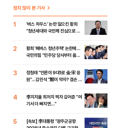
정치 많이 본 기사
1
'버스 하우스' 논란 일으킨 황희
"청년세대와 국민께 진심으로 사
과"
2
황희 '폐버스 청년주택' 논란에…
국민의힘 "민주당 당사부터 옮겨
라"
3
정청래 "언론이 9대1로 金·宋 응
원"…김민석 "鄭이 약자? 겸손 과
하다"
4
李지지율 최저치 찍자 김어준 "여
기서 더 빠지면…"
5
[속보] 李대통령 "광주군공항