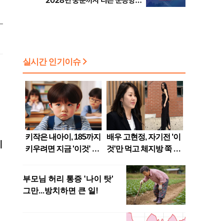
2028년 중순까지 다른 군공항
임시 배치"
에