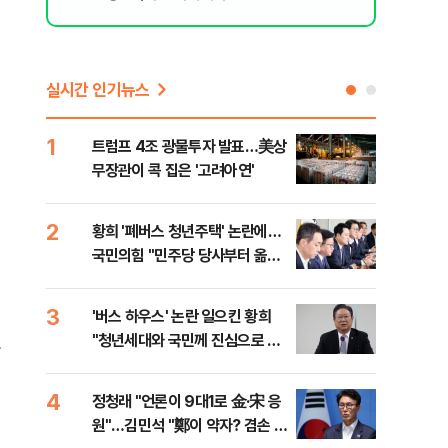
실시간 인기뉴스
1
6
트럼프 4조 광물투자 발표…美상
축구
무장관이 콕 집은 '고려아연'
문…
2
7
황희 '폐버스 청년주택' 논란에…
[속
국민의힘 "민주당 당사부터 옮겨
20
라"
임시
3
8
'버스 하우스' 논란 일으킨 황희
강백
"청년세대와 국민께 진심으로 사
장동
과"
4
9
정청래 "언론이 9대1로 金·宋 응
정의
원"…김민석 "鄭이 약자? 겸손 과
드가