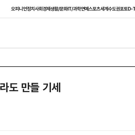
오피니언
정치
사회
경제
생활/문화
IT/과학
연예
스포츠
세계
수도권
포토
D-
이라도 만들 기세