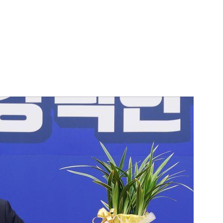
1
'9·11 테러 예언' 바바 반가, 
3차 세계대전도 맞을까
2
[속보] '연락 두절 11시간 만에
도 모터보트 실종 낚시객 3명,
3
신촌역 앞 '청년 버스하우스'?.
에 온라인서 '조롱 밈' 속출
4
ISA 뒤집은 李대통령에 "졸속
野…민주당 "문제 있어도 밀어
5
"이대로라면 폐버스 주택 현실
람, 李정부 주거 정책 맹비판