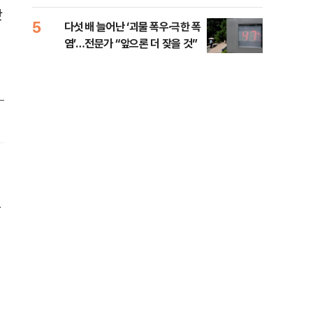
하다"
탓
5
10
다섯 배 늘어난 ‘괴물 폭우·극한 폭
AI
염’…전문가 “앞으론 더 잦을 것”
는 
을