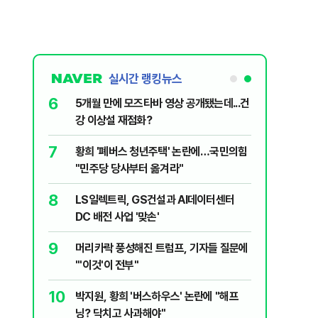
실시간 랭킹뉴스
6
외계인 접촉·제
5개월 만에 모즈타바 영상 공개됐는데...건
강 이상설 재점화?
7
' 인천 자월
황희 '폐버스 청년주택' 논란에…국민의힘
 전원 구조
"민주당 당사부터 옮겨라"
8
..황희 제안
LS일렉트릭, GS건설과 AI데이터센터
DC 배전 사업 '맞손'
9
"이라는
머리카락 풍성해진 트럼프, 기자들 질문에
붙이나"
"'이것'이 전부"
10
화"…천하
박지원, 황희 '버스하우스' 논란에 "해프
닝? 닥치고 사과해야"