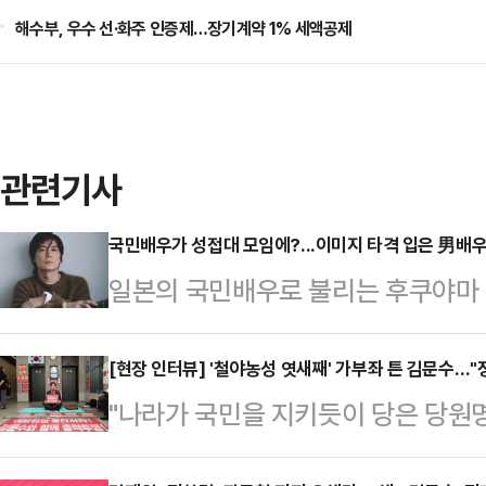
해수부, 우수 선·화주 인증제…장기계약 1% 세액공제
관련기사
국민배우가 성접대 모임에?...이미지 타격 입은 男배
일본의 국민배우로 불리는 후쿠야마
한 '성접대 모임'의 핵심 인물로 지목
지 여성세븐은 나카이 마사히로 성폭
[현장 인터뷰] '철야농성 엿새째' 가부좌 튼 김문수…"
"나라가 국민을 지키듯이 당은 당원
부 조사에서 후쿠야마가 '유력 프로
파고 들었다. 농성 첫날에 봤던 그 
결과 후쿠야마는 2005년부터 후지T