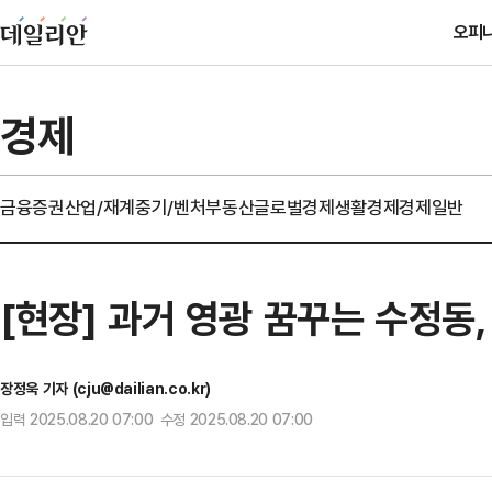
오피
경제
금융
증권
산업/재계
중기/벤처
부동산
글로벌경제
생활경제
경제일반
[현장] 과거 영광 꿈꾸는 수정동
장정욱 기자 (cju@dailian.co.kr)
입력 2025.08.20 07:00 수정 2025.08.20 07:00