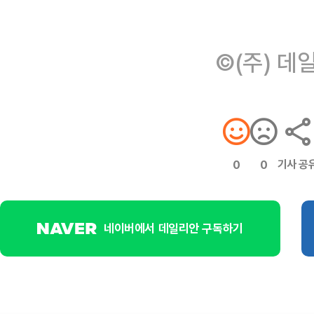
©(주) 데
기사 공
0
0
네이버에서 데일리안 구독하기