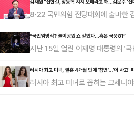
의힘 당대표 후보의 의지는 추상처럼 
김재원 "전한길, 장동혁 지지 오해라고 해…김문수 '전대
임을 가졌으며, 이 자리에 최소 19
8·22 국민의힘 전당대회에 출마한 
압수수색 영장 재집행에 대비해 가부
났다.보고서에는 후쿠야마가 오오타 
보 당대표를 찾아가 전당대회 출입을 
당대표 후보 한 명에서 과거 힘든 투
기대한다", "신입…
보가 도움을 주거나 결정할 수 있는
“국민임명식? 놀이공원 쇼 같았다…혹은 국풍81”
설로, 당사와 당원을 지킨다는 일념
지난 15일 열린 이재명 대통령의 '
재원 후보는 19일 YTN 라디오 '뉴
은 결속력이 한층 단단해진 분위기였
듯했다”는 비판이 나왔다.18일 생
에게)경고를 결정한 것은 당의 중앙
자들은 김 후보에…
‘나라가TV’에 출연한 박상수 국민
러시아 최고 미녀, 결혼 4개월 만에 '참변'…'이 사고'
결정한 것은 당의 비상대책위원회에서
러시아 최고 미녀로 꼽히는 크세니야
빛의 전사 같은 캐릭터가 등장해 악
는 "어제 전한길 씨가 와서 장동혁 
어든 야생 동물과 충돌해 치료를 받던
국민임명식은 딱 그런 느낌이었다”며
도 강하게 했다…
피플지, 뉴욕 포스트 등 외신에 따르
많지 않았다”고 지적했다.이어 “방
러시아의 한 도로를 달리던 중 갑자기
객이 3만명 가까이 모였는데, 그런 
는 사고를 당했다.사고 당시 크세니
꼈다. 반면…