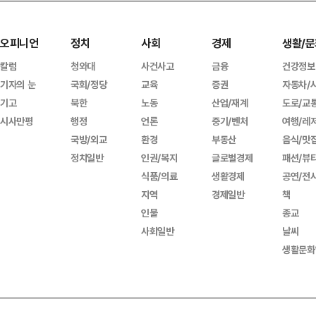
오피니언
정치
사회
경제
생활/문
칼럼
청와대
사건사고
금융
건강정보
기자의 눈
국회/정당
교육
증권
자동차/
기고
북한
노동
산업/재계
도로/교
시사만평
행정
언론
중기/벤처
여행/레
국방/외교
환경
부동산
음식/맛
정치일반
인권/복지
글로벌경제
패션/뷰
식품/의료
생활경제
공연/전
지역
경제일반
책
인물
종교
사회일반
날씨
생활문화