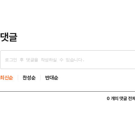
은 운전을 하고 있었다. 부부는 결혼
타까움을 더했다.그의 남편은 러시아
에서 "엘크…
댓글
최신순
찬성순
반대순
0 개의 댓글 전