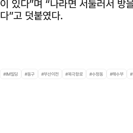
이 있다”며 “나라면 서둘러서 방
다”고 덧붙였다.
#IM빌딩
#동구
#부산이전
#북극항로
#수정동
#해수부