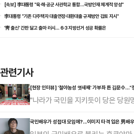
[속보] 李대통령 "육·해·공군 사관학교 통합…국방인재 체계적 양성"
李대통령 "기존 다주택자 대출연장·대환대출 규제방안 검토 지시"
'靑 출신' 간판 달고 출마 러시… 6·3 지방선거 성공 확률은
관련기사
[현장 인터뷰] '철야농성 엿새째' 가부좌 튼 김문수…"
"나라가 국민을 지키듯이 당은 당원
파고 들었다. 농성 첫날에 봤던 그 
의힘 당대표 후보의 의지는 추상처럼 
국민배우가 성접대 모임에?...이미지 타격 입은 男배