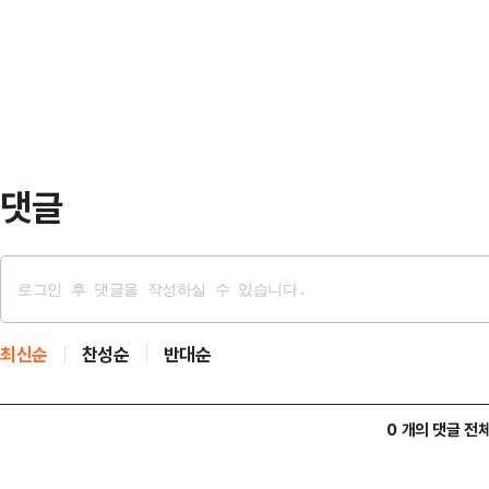
만8750원에 거래 중이다. 장중 한
도 삼화네트웍스(3.90%), CJ ENM
도 오름세를 보이고 있다.앞서 블룸
국의 방송·인터넷 감독 기관인 국가
(현…
댓글
최신순
찬성순
반대순
0 개의 댓글 전