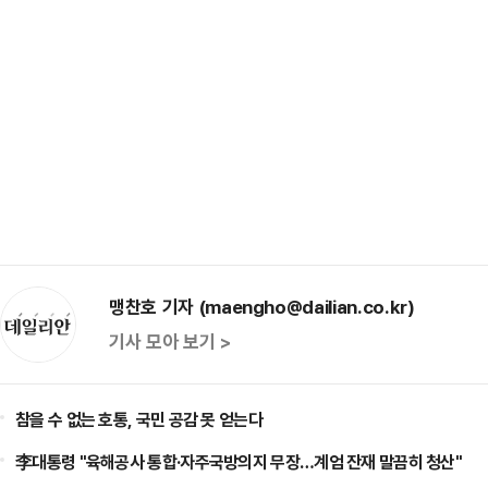
맹찬호 기자 (maengho@dailian.co.kr)
기사 모아 보기 >
참을 수 없는 호통, 국민 공감 못 얻는다
李대통령 "육해공사 통합·자주국방의지 무장…계엄 잔재 말끔히 청산"