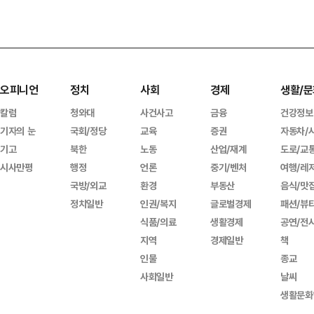
오피니언
정치
사회
경제
생활/문
칼럼
청와대
사건사고
금융
건강정보
기자의 눈
국회/정당
교육
증권
자동차/
기고
북한
노동
산업/재계
도로/교
시사만평
행정
언론
중기/벤처
여행/레
국방/외교
환경
부동산
음식/맛
정치일반
인권/복지
글로벌경제
패션/뷰
식품/의료
생활경제
공연/전
지역
경제일반
책
인물
종교
사회일반
날씨
생활문화