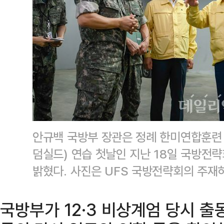
안규백 국방부 장관은 정례 한미연합훈련 
덤실드) 연습 첫날인 지난 18일 국방전
밝혔다. 사진은 UFS 국방전략회의 주재
국방부가 12·3 비상계엄 당시 