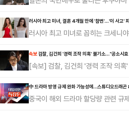
일본의 국민배우로 불리는 후쿠야마
압수수색 영장 재집행에 대비해 가부
한 '성접대 모임'의 핵심 인물로 지목
당대표 후보 한 명에서 과거 힘든 투
지 여성세븐은 나카이 마사히로 성폭
러시아 최고 미녀, 결혼 4개월 만에 '참변'…'이 사고'
설로, 당사와 당원을 지킨다는 일념
러시아 최고 미녀로 꼽히는 크세니야
부 조사에서 후쿠야마가 '유력 프로
은 결속력이 한층 단단해진 분위기였
어든 야생 동물과 충돌해 치료를 받던
결과 후쿠야마는 2005년부터 후지T
자들은 김 후보에…
피플지, 뉴욕 포스트 등 외신에 따르
속보
검찰, 김건희 '경력 조작 의혹' 불기소…"공소시효
임을 가졌으며, 이 자리에 최소 19
[속보] 검찰, 김건희 '경력 조작 의
러시아의 한 도로를 달리던 중 갑자기
났다.보고서에는 후쿠야마가 오오타 
는 사고를 당했다.사고 당시 크세니
기대한다", "신입…
中 드라마 방영 규제 완화 가능성에…스튜디오드래곤 
은 운전을 하고 있었다. 부부는 결혼
중국이 해외 드라마 할당량 관련 규제
타까움을 더했다.그의 남편은 러시아
일 장 초반 콘텐츠 관련주가 상승하
에서 "엘크…
9시 34분 코스닥 시장에서 스튜디오