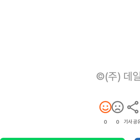
©(주) 데
기사 공
0
0