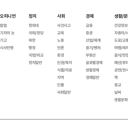
오피니언
정치
사회
경제
생활/문
칼럼
청와대
사건사고
금융
건강정보
기자의 눈
국회/정당
교육
증권
자동차/
기고
북한
노동
산업/재계
도로/교
시사만평
행정
언론
중기/벤처
여행/레
국방/외교
환경
부동산
음식/맛
정치일반
인권/복지
글로벌경제
패션/뷰
식품/의료
생활경제
공연/전
지역
경제일반
책
인물
종교
사회일반
날씨
생활문화