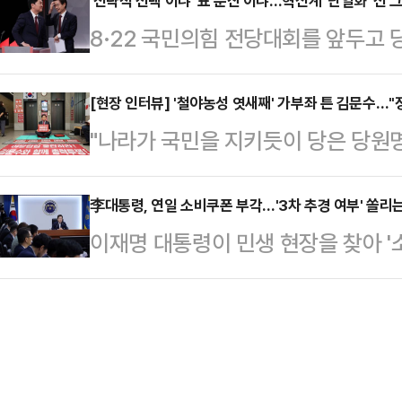
있다는 관측이 제기된다. 당권 경쟁 
'전략적 선택'이냐 '표 분산'이냐…혁신계 '단일화' 선 
은 운전을 하고 있었다. 부부는 결혼
8·22 국민의힘 전당대회를 앞두고 
도를 계속함에 따라 자연스레 혁신 
타까움을 더했다.그의 남편은 러시아
계 단일화'에 정치권의 눈길이 쏠리고
해, 강성파 후보들은 유리한 입지를 
에서 "엘크…
서 상대적 우위를 점하고 있지만, 1
[현장 인터뷰] '철야농성 엿새째' 가부좌 튼 김문수…"
면에 몰리고 있다는 시각이다.전당대
"나라가 국민을 지키듯이 당은 당원
표 가능성이 살아있기 때문이다.정치
신 논쟁, 혁신 경쟁이 벌어져야 한다
파고 들었다. 농성 첫날에 봤던 그 
로 대표되는 혁신파 후보들의 '단일화
자들의 입지와…
의힘 당대표 후보의 의지는 추상처럼 
李대통령, 연일 소비쿠폰 부각…'3차 추경 여부' 쏠리는
후보가 안 후보에 연신 손짓을 보내고
이재명 대통령이 민생 현장을 찾아 '
압수수색 영장 재집행에 대비해 가부
열해지면서 상황은 안갯속 국면에 
통시장에서 상인들을 격려하고, 수석
당대표 후보 한 명에서 과거 힘든 투
는 18일 국회에서…
비 심리 회복을 언급하며 정책 효과를
설로, 당사와 당원을 지킨다는 일념
의 행보가 3차 추가경정예산 편성으
은 결속력이 한층 단단해진 분위기였
이 쏠리고 있다.18일 정치권에 따르면
자들은 김 후보에…