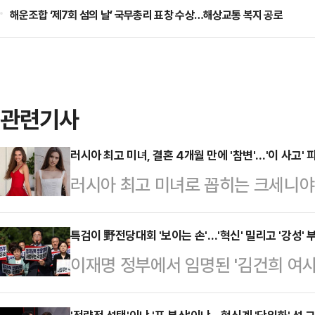
해운조합 ‘제7회 섬의 날’ 국무총리 표창 수상…해상교통 복지 공로
관련기사
러시아 최고 미녀, 결혼 4개월 만에 '참변'…'이 사고'
러시아 최고 미녀로 꼽히는 크세니야
어든 야생 동물과 충돌해 치료를 받던
피플지, 뉴욕 포스트 등 외신에 따르
특검이 野전당대회 '보이는 손'…'혁신' 밀리고 '강성' 
이재명 정부에서 임명된 '김건희 여사
러시아의 한 도로를 달리던 중 갑자기
회에서 '보이지 않는 손'을 넘어 '보
는 사고를 당했다.사고 당시 크세니