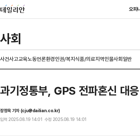
오피
사회
사건사고
교육
노동
언론
환경
인권/복지
식품/의료
지역
인물
사회일반
과기정통부, GPS 전파혼신 대
장정욱 기자 (cju@dailian.co.kr)
입력 2025.08.19 14:01 수정 2025.08.19 14:01