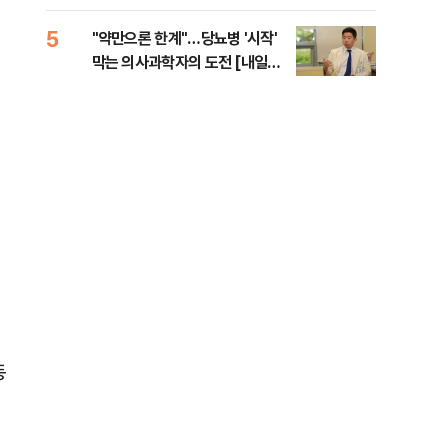
5
10
"약만으론 한계"…당뇨병 '시작'
민주
막는 의사과학자의 도전 [내일의
민희
닥터]
해야
동