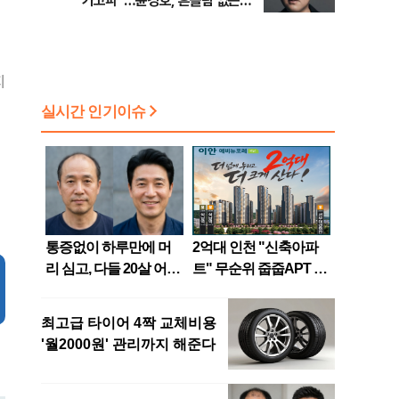
가고파”…윤경호, 흔들림 없는
‘대세’ [인터뷰]
지