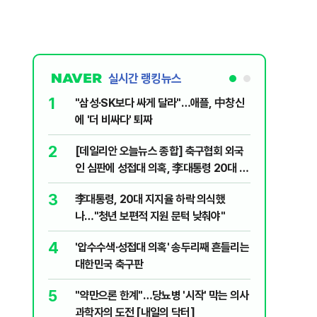
실시간 랭킹뉴스
1
6
"삼성·SK보다 싸게 달라"…애플, 中창신
오세훈 '
에 '더 비싸다' 퇴짜
된 '민주
2
7
[데일리안 오늘뉴스 종합] 축구협회 외국
지진에 
인 심판에 성접대 의혹, 李대통령 20대 지
日 여성..
지율 하락 의식했나, 삼전닉스 올인은 금
3
8
李대통령, 20대 지지율 하락 의식했
보완수사
물, SK하이닉스 프리마켓 시초가 논란 재
나…"청년 보편적 지원 문턱 낮춰야"
몫됐나
점화, 김민석 "과반 승리 가능성 99%" 등
4
9
'압수수색·성접대 의혹' 송두리째 흔들리는
레버리지 
대한민국 축구판
지수로 
5
10
"약만으론 한계"…당뇨병 '시작' 막는 의사
"솟구친 
과학자의 도전 [내일의 닥터]
유공장 화