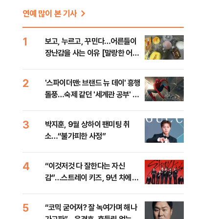
연예 많이 본 기사
1
보고, 누르고, 꾸민다…어른들이
장난감을 사는 이유 [말랑한 어른
들②]
2
'스파이더맨: 브랜드 뉴 데이' 흥행
돌풍…숙제 같던 '세계관 공부' 덜
었다 [영화 뷰]
3
박지훈, 9월 상하이 팬미팅 취
소…“불가피한 사정”
4
“이것저것 다 잘한다는 자신
감”…스트레이 키즈, 9년 차에도
택한 실험 [현장]
5
“코믹 굳어져? 잘 녹여가며 해나