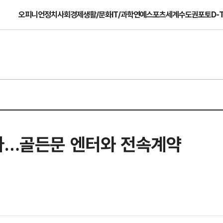
오피니언
정치
사회
경제
생활/문화
IT/과학
연예
스포츠
세계
수도권
포토
D-
간다…골든문 엔터와 전속계약