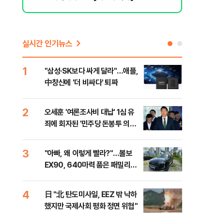
실시간 인기뉴스
1
6
"삼성·SK보다 싸게 달라"…애플,
보완
中창신에 '더 비싸다' 퇴짜
은 
2
7
오세훈 '여론조사비 대납' 1심 유
[데
죄에 회자된 '민주당 돈봉투 의
회 
혹'…왜?
대통
나,
3
8
"아빠, 왜 이렇게 빨라?"…볼보
'경
이닉
EX90, 640마력 품은 패밀리카
조준
점화
[시승기]
금폭
99
4
9
日 "北 탄도미사일, EEZ 밖 낙하
美,
했지만 국제사회 평화 정면 위협"
협에