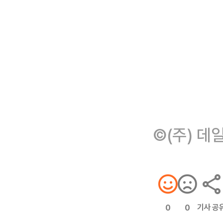
©(주) 데
기사 공
0
0