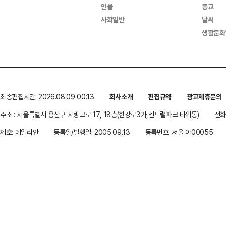
인물
종교
사회일반
날씨
생활문화
최종편집시간: 2026.08.09 00:13
회사소개
편집규약
광고제휴문의
주소 : 서울특별시 용산구 서빙고로 17, 18층(한강로3가,센트럴파크 타워동)
전화 
제호: 데일리안
등록일/발행일: 2005.09.13
등록번호: 서울 아00055