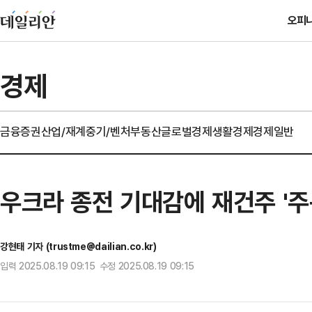
오피
경제
금융
증권
산업/재계
중기/벤처
부동산
글로벌경제
생활경제
경제일반
우크라 종전 기대감에 재건주 '주
강현태 기자 (trustme@dailian.co.kr)
입력 2025.08.19 09:15 수정 2025.08.19 09:15