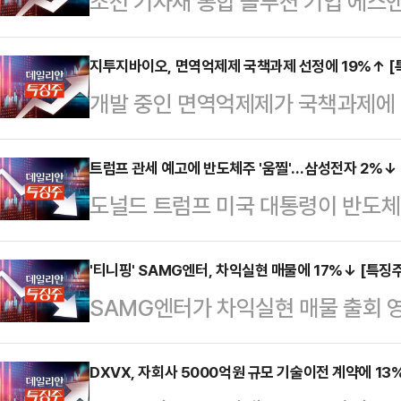
조선 기자재 통합 솔루션 기업 에스
85% 넘게 오르고 있다.19일 한국거
에스엔시스는 공모가(3만원) 대비 85
지투지바이오, 면역억제제 국책과제 선정에 19%↑ [
개발 중인 면역억제제가 국책과제에
에 거래되고 있다.앞서 에스엔시스는
오가 18일 장 초반 오름세를 보이고
요예측에서 희망밴드(2만7000~3
9시 37분 코스닥 시장에서 지투지바이
트럼프 관세 예고에 반도체주 '움찔'…삼성전자 2%↓ 
다. 당시 참여 수량의 99.9%(가
도널드 트럼프 미국 대통령이 반도체 
원) 오른 11만1400원에 거래되고 
제시했다.이후 이달 7일과 8일 양
증시에서 반도체 관련주가 약세를 보
최고가를 경신하기도 했다.지투지
서는 1472…
오전 9시 31분 코스피 시장에서 삼성
'티니핑' SAMG엔터, 차익실현 매물에 17%↓ [특징주
'2025년도 소재부품기술개발사업 
SAMG엔터가 차익실현 매물 출회 영
만100원에 거래 중이다. 장중 한때
규지원 대상자'로 선정됐다고 밝혔다.
국거래소에 따르면, 이날 오전 9시 
2.26% 하락한 27만250원에 거래
25억원이다…
거래일 대비 17.01% 내린 6만100
DXVX, 자회사 5000억원 규모 기술이전 계약에 13%
지시각) "다음 주나 다다음 주 철강