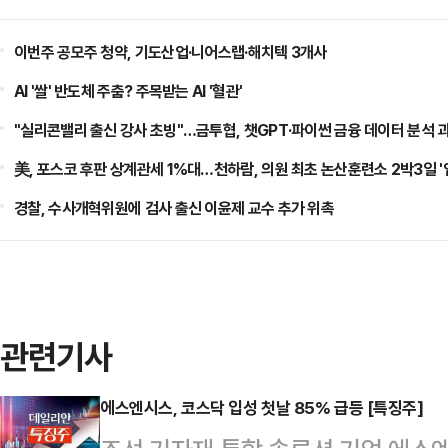
이번주 공모주 청약, 기도산업·니어스랩·해치텍 3개사
AI '쌀' 반도체 주춤? 주목받는 AI '혈관'
"실리콘밸리 출신 강사 초빙"…금투협, 챗GPT·파이썬 금융 데이터 분석 
美, 포스코 후판 상계관세 1%대…천하람, 의원 최초 논산훈련소 2박3일 '
경찰, 수사개혁위원에 검사 출신 이윤제 교수 추가 위촉
관련기사
에스엔시스, 코스닥 입성 첫날 85% 급등 [특징주]