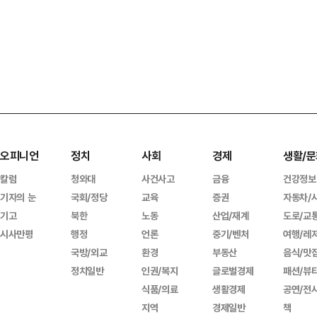
오피니언
정치
사회
경제
생활/문
칼럼
청와대
사건사고
금융
건강정보
기자의 눈
국회/정당
교육
증권
자동차/
기고
북한
노동
산업/재계
도로/교
시사만평
행정
언론
중기/벤처
여행/레
국방/외교
환경
부동산
음식/맛
정치일반
인권/복지
글로벌경제
패션/뷰
식품/의료
생활경제
공연/전
지역
경제일반
책