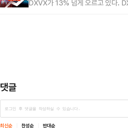
DXVX가 13% 넘게 오르고 있다.
까지 내리기도 했다.'티니핑' 시리즈
라며 "처음에는 (관세 수준이) 낮은
물 전달 플랫폼(ACP) 기술을 미국 
일 상반기 연결 기준 영업이익이 11
(반…
전하는 계약을 체결했다는 소식이 
기 연속 흑자를 달성했지만, 상반기 
이날 오전 9시 30분 현재 DXVX는 
회되는 분위기다.SAMG엔터는 지난해 
2610원에 거래되고 있다. 장중에는
66.2%의 지분을 보유한 신약개발
소식이 전해지자 투심이 몰린 것으로
ACP …
댓글
최신순
찬성순
반대순