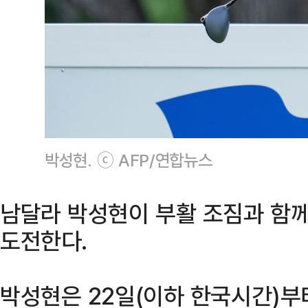
박성현. ⓒ AFP/연합뉴스
남달라 박성현이 부활 조짐과 함께 
도전한다.
박성현은 22일(이하 한국시간)부