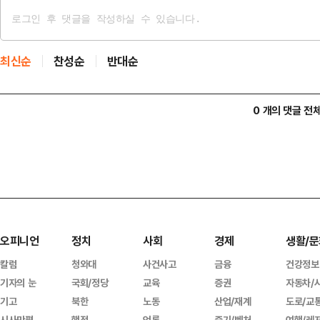
최신순
찬성순
반대순
0 개의 댓글 전
오피니언
정치
사회
경제
생활/문
칼럼
청와대
사건사고
금융
건강정보
기자의 눈
국회/정당
교육
증권
자동차/
기고
북한
노동
산업/재계
도로/교
시사만평
행정
언론
중기/벤처
여행/레