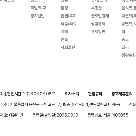
국방/외교
환경
부동산
음식/맛
정치일반
인권/복지
글로벌경제
패션/뷰
식품/의료
생활경제
공연/전
지역
경제일반
책
인물
종교
사회일반
날씨
생활문화
최종편집시간: 2026.08.08 08:11
회사소개
편집규약
광고제휴문의
주소 : 서울특별시 용산구 서빙고로 17, 18층(한강로3가,센트럴파크 타워동)
전화 
제호: 데일리안
등록일/발행일: 2005.09.13
등록번호: 서울 아00055