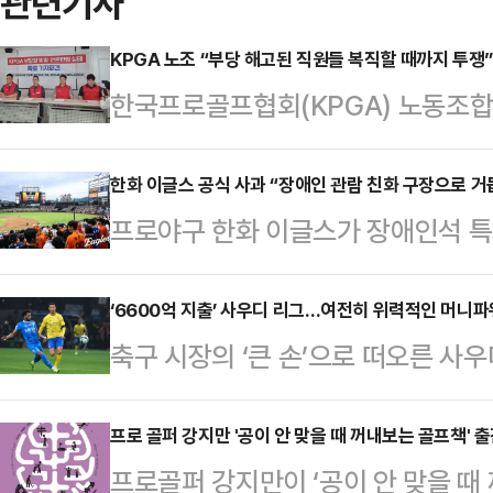
관련기사
KPGA 노조 “부당 해고된 직원들 복직할 때까지 투쟁”
한국프로골프협회(KPGA) 노동조합
까지 투쟁을 이어갈 뜻을 밝혔다.KP
한 민주노총 서비스연맹 서비스일반노
한화 이글스 공식 사과 “장애인 관람 친화 구장으로 
프로야구 한화 이글스가 장애인석 특
과 함께 기자회견을 열고 해고 사유
구단은 19일 공식 사과문을 발표하
“대회 유치에 성과를 내지 못한다는
장애인 여러분을 세심하게 배려하지 
‘6600억 지출’ 사우디 리그…여전히 위력적인 머니파
전가하며 해고부터 단행했다”며 이번
축구 시장의 ‘큰 손’으로 떠오른 사
다”라고 전했다.구단 측은 “이번 일
씨의 가혹행위 사건 공론화에 대한 
의 돈을 사용하며 선수 수집에 열을
인과 장애인 가족, 그리고 사회적 돌
원 A씨는 지난해 말 직장 …
전체 클럽이 이적시장에 사용한 자금은 
프로 골퍼 강지만 '공이 안 맞을 때 꺼내보는 골프책' 
구장으로 탈바꿈시켜나갈 계획”이라며
프로골퍼 강지만이 ‘공이 안 맞을 때
선수들 면면 또한 화려하다.알 카디
단체와 함께 시설 개선을 위한 협의에