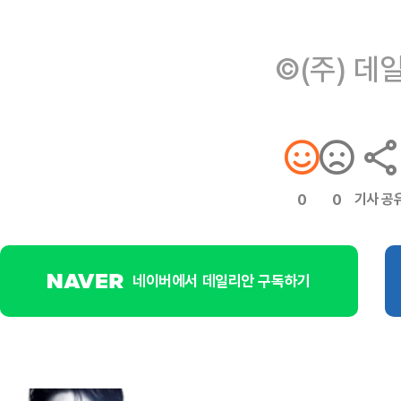
©(주) 데
기사 공
0
0
네이버에서 데일리안 구독하기