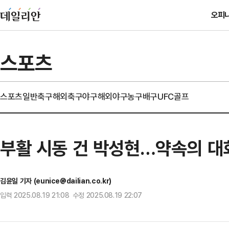
오피
스포츠
스포츠일반
축구
해외축구
야구
해외야구
농구
배구
UFC
골프
부활 시동 건 박성현…약속의 대
김윤일 기자 (eunice@dailian.co.kr)
입력 2025.08.19 21:08 수정 2025.08.19 22:07