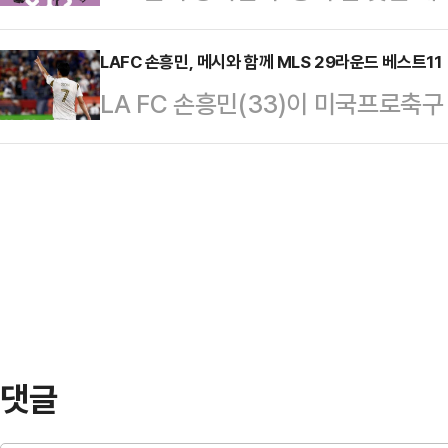
지만이 프로 데뷔 전부터 20년 넘게 
테기를 데려오는데 6825만 유로(약 
서 장애인 팬 여러분들의…
험담들을 토대로 재구성한 자기계발서
LAFC 손흥민, 메시와 함께 MLS 29라운드 베스트11
펠릭스, 엔조 밀리엇, 킹슬리 코망,
LA FC 손흥민(33)이 미국프로축
카데미를 운영하고 여러 사람을 지도
으로 활동 중인 선수들이 대거 사우
로 라운드 베스트11에 선정됐다.MLS
제목은 ‘세상에서 가장 쉬운 골프의
가장 …
29라운드 '팀 오브 더 매치 데이'를
원리와 현상들을 이해하기 쉽게 풀어냈
"리그 이적료 신기록을 세운 손흥민이 
편한 진실’, ‘연습장 타석과 연습 효율
정 승리를 이끌었다. 한국의 아이콘
과 …
후 역습 상황에서 두 번째 골을 어
17일 열린 뉴잉글랜드 레볼루션과의 
타…
댓글