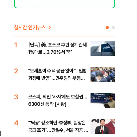
실시간 인기뉴스
1
6
[단독] 美, 포스코 후판 상계관세
[르
1%대로…3.70%서 '뚝'
비…
2
7
"오세훈이 주택 공급 않아" "입법
네이
과정에 반영"…민주당의 부동산
외연
세제개편 해법은
출(
3
8
코스피, 외인 ‘사자’에도 보합권…
[속
6300선 등락 [시황]
감사
4
9
"'닥공' 강조하던 李정부, 실상은
민주
공급 포기"…안철수, 서울 착공 실
공…
파