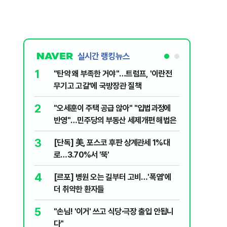
실시간 랭킹뉴스
1
6
"탄약 왜 부족한 거야"…트럼프, '이란전
민주당, 
무기고 고갈'에 국방장관 질책
안부터 
2
7
"오세훈이 주택 공급 않아" "입법과정에
집주인 
반영"…민주당의 부동산 세제개편 해법은
자 보호
3
8
[단독] 美, 포스코 후판 상계관세 1%대
"한도 줄
로…3.70%서 '뚝'
긴 '대출 
4
9
[르포] 병원 오는 길부터 고비…'폭염'에
버핏 "美 
더 취약한 환자들
신호에 
5
10
"손님! '이거' 쓰고 식당·극장 출입 안됩니
與김승원,
다"
"내용 다