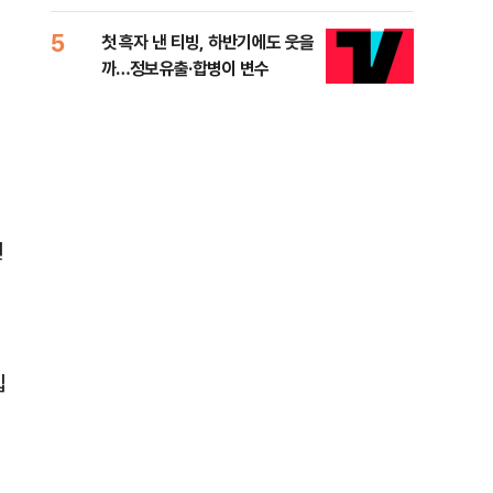
적 미달 비판
5
10
첫 흑자 낸 티빙, 하반기에도 웃을
[코
까…정보유출·합병이 변수
더 
원
입
집