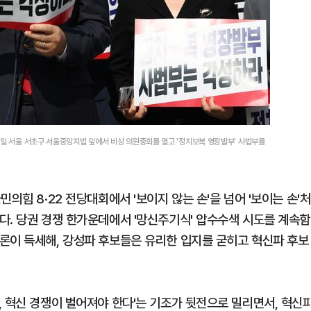
8일 서울 서초구 서울중앙지법 앞에서 비상 의원총회를 열고 '정치보복 영장발부' 사법부를
의힘 8·22 전당대회에서 '보이지 않는 손'을 넘어 '보이는 손'처
다. 당권 경쟁 한가운데에서 '망신주기식' 압수수색 시도를 계속함
론이 득세해, 강성파 후보들은 유리한 입지를 굳히고 혁신파 후보
, 혁신 경쟁이 벌어져야 한다'는 기조가 뒷전으로 밀리면서, 혁신