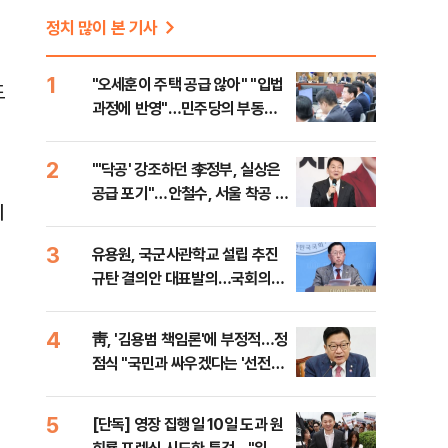
정치 많이 본 기사
1
"오세훈이 주택 공급 않아" "입법
도
과정에 반영"…민주당의 부동산
세제개편 해법은
2
"'닥공' 강조하던 李정부, 실상은
공급 포기"…안철수, 서울 착공 실
이
적 미달 비판
3
유용원, 국군사관학교 설립 추진
규탄 결의안 대표발의…국회의원
36명 동참
4
靑, '김용범 책임론'에 부정적…정
점식 "국민과 싸우겠다는 '선전포
고'"
5
[단독] 영장 집행일 10일 도과 원