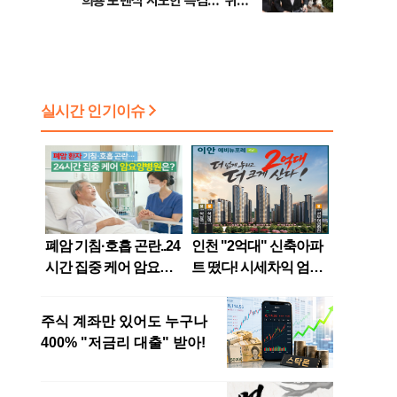
희룡 포렌식 시도한 특검…"위법
증거 수집" 지적