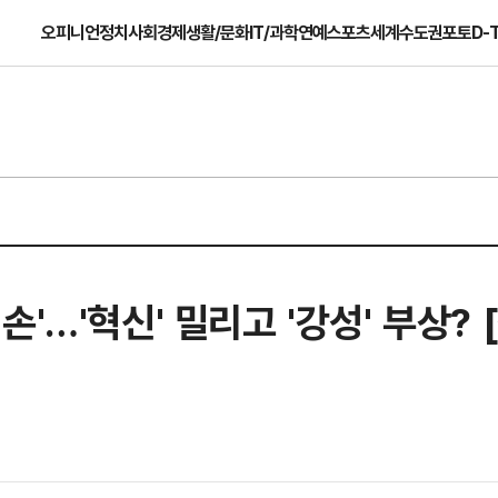
오피니언
정치
사회
경제
생활/문화
IT/과학
연예
스포츠
세계
수도권
포토
D-
'…'혁신' 밀리고 '강성' 부상? 