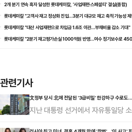
2개 분기 연속 흑자 달성한 롯데케미칼, '사업재편·스페셜티' 결실(종합)
롯데케미칼 "고객사 재고 정상화 진입…3분기 대규모 재고 축적 가능성 제
롯데케미칼 "대산 사업재편으로 차입금 1.6조 이관…부채비율 감소 기대"
롯데케미칼 "2분기 재고평가손실 1000억원 반영…여수 정기보수로 450
관련기사
文정부 당시 北에 전달된 '3급비밀' 한강하구 수로도…
지난 대통령 선거에서 자유통일당 소
호사가 문재인 정부 당시 북한에 전
러시아 최고 미녀, 결혼 4개월 만에 '참변'…'이 사고'