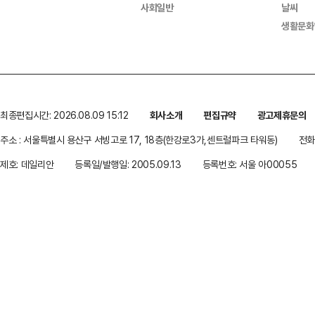
사회일반
날씨
생활문화
최종편집시간: 2026.08.09 15:12
회사소개
편집규약
광고제휴문의
주소 : 서울특별시 용산구 서빙고로 17, 18층(한강로3가,센트럴파크 타워동)
전화 
제호: 데일리안
등록일/발행일: 2005.09.13
등록번호: 서울 아00055