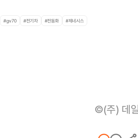
#gv70
#전기차
#전동화
#제네시스
©(주) 데