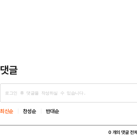
따르면 서울중앙지법 형사합의25부(
본회의에 노란봉투법을 상정한다. 
의 내란 우두머리·직권남용 권리행사
화진흥회법 개정안, 한국교육방송공사
정에는 이 전 사령관의 운전 수행 
쟁점 법안이 함께 올라간다…
했다. 이 중사는 계엄 당일 이 전 
을 운전했던 인물이다.이 중사는 당시
는 것을 들었다…
댓글
최신순
찬성순
반대순
0 개의 댓글 전