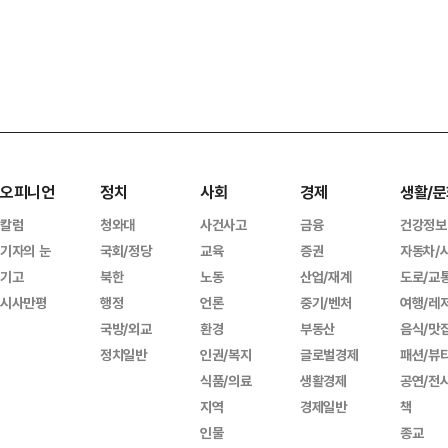
오피니언
정치
사회
경제
생활/문
칼럼
청와대
사건사고
금융
건강정보
기자의 눈
국회/정당
교육
증권
자동차/
기고
북한
노동
산업/재계
도로/교
시사만평
행정
언론
중기/벤처
여행/레
국방/외교
환경
부동산
음식/맛
정치일반
인권/복지
글로벌경제
패션/뷰
식품/의료
생활경제
공연/전
지역
경제일반
책
인물
종교