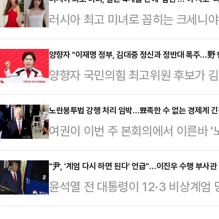
도(한강 해도)를 공개하라는 소송을
러시아 최고 미녀로 꼽히는 크세니야
르면 서울행정법원 행정14부(이상덕
어든 야생 동물과 충돌해 치료를 받던
원을 상대로 낸 정보비공개 처분 취소
피플지, 뉴욕 포스트 등 외신에 따르
양향자 "이재명 정부, 김대중 정신과 정반대 폭주…野 
다.앞서 해양수산부와 국방부는 201
양향자 국민의힘 최고위원 후보가 
러시아의 한 도로를 달리던 중 갑자기
항해가 가능하도록 한강하구 수로도를
를 압수수색하는 것과 관련해 "지금
는 사고를 당했다.사고 당시 크세니
에 전달했다.이에 대해 …
정신과는 정반대로 폭주하고 있다"고
노란봉투법 강행 처리 임박…뾰족한 수 없는 경제계 
은 운전을 하고 있었다. 부부는 결혼
여권이 이번 주 본회의에서 이른바 '
이스북을 통해 입장문을 내서 "오늘은
타까움을 더했다.그의 남편은 러시아
안) 처리를 강행할 것으로 보이면서
이다. 한국 민주주의의 큰 축이었던
에서 "엘크…
다. 경제계는 야당과의 공조 및 여론
"尹, '계엄 다시 하면 된다' 언급"…이진우 수행 부사
의 정치인이기도 했다"며 "김 전 대
윤석열 전 대통령이 12·3 비상계
당이 의석수를 앞세워 법안을 밀어붙
으로 만들었고, 특히 야당을 인정하
"계엄을 다시 하면 된다"고 언급했다
상황이다.18일 정치권과 경제계에 따
같이 강조했다.양 후보는 현…